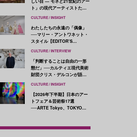
しい目 ― モネと21世紀のアー
ト」の現代アーティストたち
が示す、異なる視点
CULTURE
INSIGHT
わたしたちの永遠の「偶像」
──マリー・アントワネット・
スタイル【EDITOR’S
NOTES】
CULTURE
INTERVIEW
「判断することは自由の一形
態だ」──カルティエ現代美術
財団クリス・デルコンが語
る、公共性と批評
CULTURE
INSIGHT
【2026年下半期】日本のアー
トフェア＆芸術祭17選
──ARTE Tokyo、TOKYO
ATLAS、前橋国際芸術祭ほか
新イベントが続々開幕