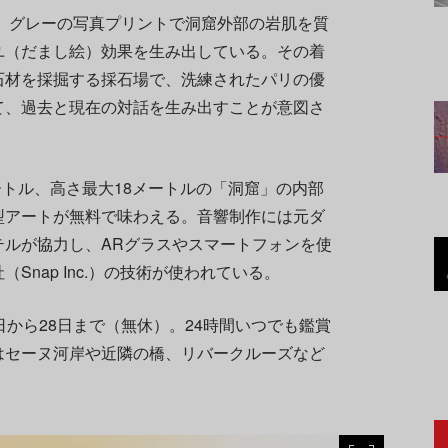
、グレーの写真プリントで洞窟外部の岩肌を質
ユ（だまし絵）効果を生み出している。その着
石材を採掘する採石場で、洗練されたパリの優
て、過去と現在の対話を生み出すことが意図さ
ートル、高さ最大18メートルの「洞窟」の内部
型アートが無料で味わえる。音響制作には元ダ
テルが協力し、ARグラスやスマートフォンを使
Snap Inc.）の技術が使われている。
日から28日まで（無休）。24時間いつでも鑑賞
はセーヌ河岸や近隣の橋、リバークルーズなど