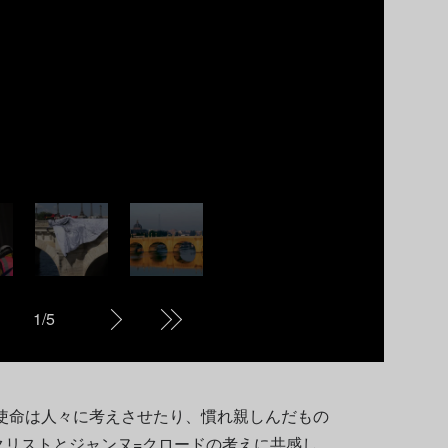
JR
Sc
1
/
5
使命は人々に考えさせたり、慣れ親しんだもの
クリストとジャンヌ=クロードの考えに共感し