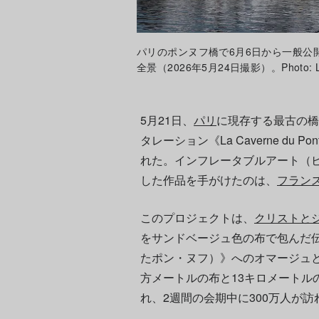
パリのポンヌフ橋で6月6日から一般公開されるJ
全景（2026年5月24日撮影）。Photo: Luc 
5月21日、
パリ
に現存する最古の橋
タレーション《La Caverne du
れた。インフレータブルアート（
した作品を手がけたのは、
フラン
このプロジェクトは、
クリストと
をサンドベージュ色の布で包んだ伝説的作品
たポン・ヌフ）》へのオマージュと
方メートルの布と13キロメートル
れ、2週間の会期中に300万人が訪