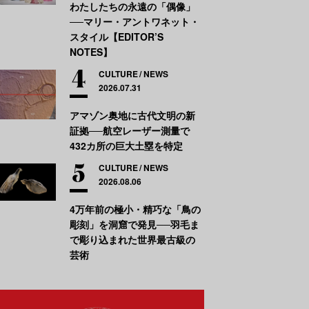
わたしたちの永遠の「偶像」
──マリー・アントワネット・
スタイル【EDITOR’S
NOTES】
CULTURE
NEWS
2026.07.31
アマゾン奥地に古代文明の新
証拠──航空レーザー測量で
432カ所の巨大土塁を特定
CULTURE
NEWS
2026.08.06
4万年前の極小・精巧な「鳥の
彫刻」を洞窟で発見──羽毛ま
で彫り込まれた世界最古級の
芸術