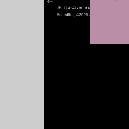
JR《La Caverne du Pont Neuf（ポ
euf
Schmitter, ©2026 Atelier JR
 Christo and