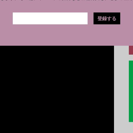
ン・ヌフの洞窟）》（2026） Photo: Éléa Jeanne
登録する