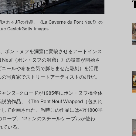
Rの作品、《La Caverne du Pont Neuf》の
Castel/Getty Images
、ポン・ヌフを洞窟に変貌させるアートインス
 Pont Neuf（ポン・ヌフの洞窟）》の設置が開始さ
ビニールや布を空気で膨らませた彫刻）を活用
ス
の写真家でストリートアーティストの
JR
だ。
ジャンヌ=クロード
が1985年にポン・ヌフ橋全体
、《The Pont Neuf Wrapped（包まれ
して企画された。当時この作品には4万1800平
のロープ、12トンのスチールケーブルが使わ
れている。