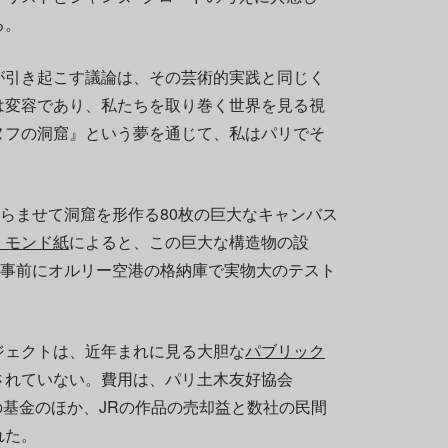
る。
が引き起こす議論は、その芸術的実践と同じく
は変容であり、私たちを取り巻く世界を見る視
ヌフの洞窟』という夢を通じて、私はパリでそ
膨らませて洞窟を形作る80枚の巨大なキャンバス
・モンド紙
によると、この巨大な構造物の設
、事前にオルリー空港の格納庫で実物大のテスト
ジェクトは、近年まれに見る大胆な
パブリック
されていない。費用は、パリ土木友好協会
e Paris）の基金のほか、JRの作品の売却益と数社の民間
れた。