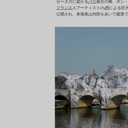
セーヌ川に架かる
パリ
最古の橋、ポン
フランス
人アーティストの
JR
による巨
公開され、来場者は内部を歩いて鑑賞