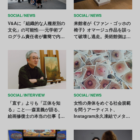
SOCIAL
NEWS
SOCIAL
NEWS
V&Aに「組織的な人種差別の
来館者が《ファン・ゴッホの
文化」の可能性──元学術プ
椅子》オマージュ作品を誤っ
ログラム責任者が書簡で内部
て破壊し逃走。美術館側は
告発
「悪夢」と激怒
SOCIAL
INTERVIEW
SOCIAL
NEWS
「直す」よりも「正体を知
女性の身体をめぐる社会規範
る」こと──森直義が語る、
を問うアーティスト、
絵画修復士の本当の仕事【ア
Instagram永久凍結でメタに
ートなキャリアストーリー
異議──DSA違反を主張
#3】