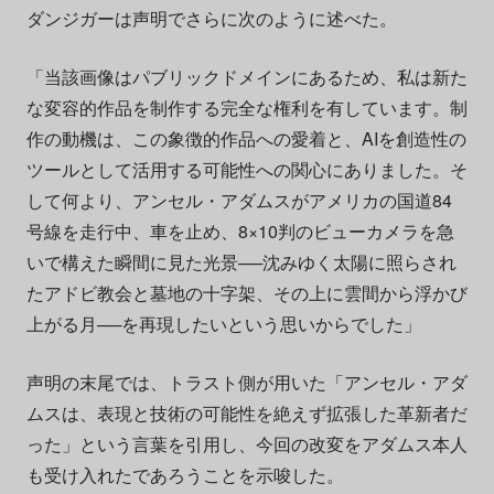
ダンジガーは声明でさらに次のように述べた。
「当該画像はパブリックドメインにあるため、私は新た
な変容的作品を制作する完全な権利を有しています。制
作の動機は、この象徴的作品への愛着と、AIを創造性の
ツールとして活用する可能性への関心にありました。そ
して何より、アンセル・アダムスがアメリカの国道84
号線を走行中、車を止め、8×10判のビューカメラを急
いで構えた瞬間に見た光景──沈みゆく太陽に照らされ
たアドビ教会と墓地の十字架、その上に雲間から浮かび
上がる月──を再現したいという思いからでした」
声明の末尾では、トラスト側が用いた「アンセル・アダ
ムスは、表現と技術の可能性を絶えず拡張した革新者だ
った」という言葉を引用し、今回の改変をアダムス本人
も受け入れたであろうことを示唆した。