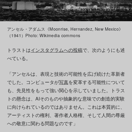
アンセル・アダムス《Moonrise, Hernandez, New Mexico》
（1941）Photo: Wikimedia commons
トラストは
インスタグラムへの投稿
で、次のようにも述
べている。
「アンセルは、表現と技術の可能性を広げ続けた革新者
でした。コンピュータが
写真
を変革する可能性について
も、先見性をもって強い関心を示していました。トラス
トの懸念は、AIそのものや抽象的な意味での創造的実験
に向けられているのではありません。これは本質的に、
アーティストの権利、著作者人格権、そして人間の尊厳
への敬意に関わる問題なのです」