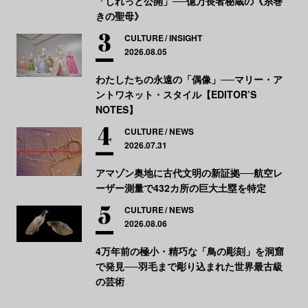
「しれっと公開」──億万長者秘蔵の《糸巻
きの聖母》
CULTURE
INSIGHT
2026.08.05
わたしたちの永遠の「偶像」──マリー・ア
ントワネット・スタイル【EDITOR’S
NOTES】
CULTURE
NEWS
2026.07.31
アマゾン奥地に古代文明の新証拠──航空レ
ーザー測量で432カ所の巨大土塁を特定
CULTURE
NEWS
2026.08.06
4万年前の極小・精巧な「鳥の彫刻」を洞窟
で発見──羽毛まで彫り込まれた世界最古級
の芸術