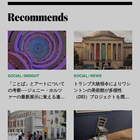
Re
SOCIAL
INSIGHT
SOCIAL
NEWS
「ことば」とアートについて
トランプ大統領令によりワシ
の考察──ジェニー・ホルツ
ントンの美術館が多様性
ァーの最新展示に覚える違和
（DEI）プロジェクトを廃
感を紐解く
止。他の芸術機関の対応は