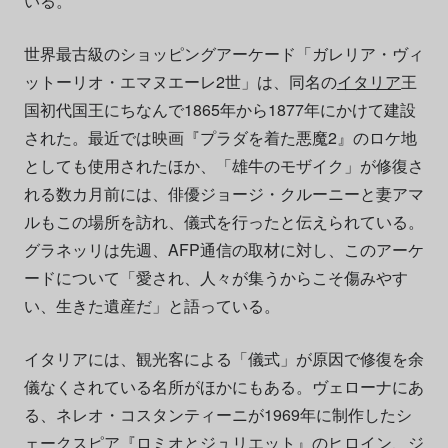
いる。
世界最古級のショッピングアーケード「ガレリア・ヴィ
ットーリオ・エマヌエーレ2世」は、同名の
イタリア
王
国初代国王にちなんで1865年から1877年にかけて建設
された。最近では映画『プラダを着た悪魔2』のロケ地
としても使用されたほか、「雄牛のモザイク」が修復さ
れる数カ月前には、俳優ジョージ・クルーニーと妻アマ
ルもこの場所を訪れ、儀式を行ったと伝えられている。
グラネッリは先週、AFP通信の取材に対し、このアーケ
ードについて「愛され、人々が集うからこそ傷みやす
い、生きた遺産だ」と語っている。
イタリアには、観光客による「儀式」が原因で修復を余
儀なくされている名所がほかにもある。ヴェローナにあ
る、ネレオ・コスタンティーニが1969年に制作したシ
ェークスピア『ロミオとジュリエット』のヒロイン、ジ