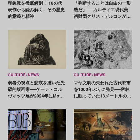
印象派を徹底解剖！ 18の代
「判断することは自由の一形
表作から読み解く、その歴史
態だ」──カルティエ現代美
的意義と精神
術財団クリス・デルコンが語
る、公共性と批評
CULTURE
NEWS
CULTURE
NEWS
弱者の視点と悲哀を描いた先
マヤ文明の失われた古代都市
駆的版画家──ケーテ・コル
を1000年ぶりに発見──密林
ヴィッツ展が2024年にMoMA
に眠っていた13メートルのピ
で開催
ラミッドが姿を現す