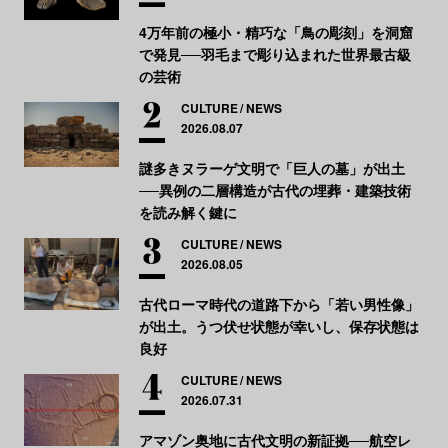
4万年前の極小・精巧な「鳥の彫刻」を洞窟
で発見──羽毛まで彫り込まれた世界最古級
の芸術
CULTURE
NEWS
2026.08.07
謎多きヌラーゲ文明で「巨人の墓」が出土
──異例の二層構造が古代の埋葬・建築技術
を読み解く鍵に
CULTURE
NEWS
2026.08.05
古代ローマ時代の道路下から「若い男性像」
が出土。うつ伏せ状態が幸いし、保存状態は
良好
CULTURE
NEWS
2026.07.31
アマゾン奥地に古代文明の新証拠──航空レ