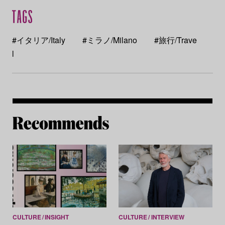
#イタリア/Italy
#ミラノ/Milano
#旅行/Trave
l
Re
CULTURE
INSIGHT
CULTURE
INTERVIEW