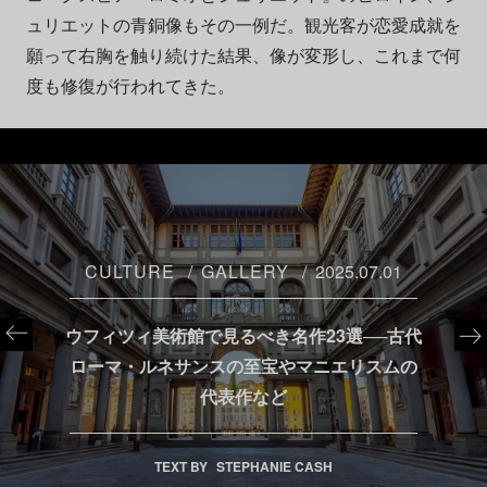
ュリエットの青銅像もその一例だ。観光客が恋愛成就を
願って右胸を触り続けた結果、像が変形し、これまで何
度も修復が行われてきた。
CULTURE
GALLERY
2025.07.01
ウフィツィ美術館で見るべき名作23選──古代
ローマ・ルネサンスの至宝やマニエリスムの
代表作など
TEXT BY
STEPHANIE CASH