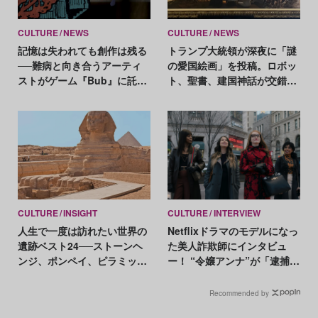
CULTURE
NEWS
CULTURE
NEWS
記憶は失われても創作は残る
トランプ大統領が深夜に「謎
──難病と向き合うアーティ
の愛国絵画」を投稿。ロボッ
ストがゲーム『Bub』に託し
ト、聖書、建国神話が交錯す
たもの
るその意味とは
CULTURE
INSIGHT
CULTURE
INTERVIEW
人生で一度は訪れたい世界の
Netflixドラマのモデルになっ
遺跡ベスト24──ストーンヘ
た美人詐欺師にインタビュ
ンジ、ポンペイ、ピラミッ
ー！ “令嬢アンナ”が「逮捕後
ド、三星堆etc.
も充実した生活」を送る理由
Recommended by