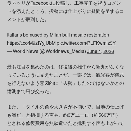
ラネッリが
Facebookに投稿
し、工事完了を祝うコメン
トを添えたところ、投稿には仕上がりに疑問を呈するコ
メントが殺到した。
Italians bemused by Milan bull mosaic restoration
https://t.co/M9zIYyjUbM
pic.twitter.com/PLFKwmlz5Y
— World News (@Worldnews_Media)
June 1, 2026
最も注目を集めたのは、修復後の雄牛から睾丸がなくな
っているように見えたことだ。一部では、観光客が儀式
を行えないよう意図的に「去勢」したのではないかとの
憶測まで飛び交った。
また、「タイルの色や大きさが不揃いで、目地の仕上げ
も雑だ」と指摘する声や、約3万ユーロ（約560万円）
とされる修復費用を無駄遣いだと批判する声も上がって