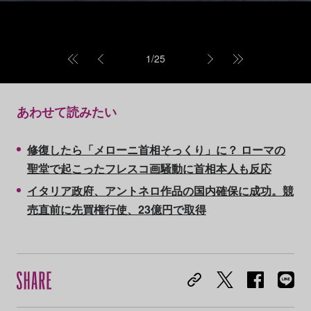
1
/
25
あわせて読みたい
修復したら「メローニ首相そっくり」に？ ローマの
聖堂で起こったフレスコ画騒動に首相本人も反応
イタリア政府、アントネロ作品の国内確保に成功。競
売直前に先買権行使、23億円で取得