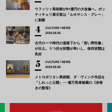
ウフィツィ美術館が91億円の大改修へ。ボッ
ティチェリ展示室は「ルネサンス・グレー」
に刷新
CULTURE
NEWS
2026.08.05
古代ローマ時代の道路下から「若い男性像」
が出土。うつ伏せ状態が幸いし、保存状態は
良好
CULTURE
NEWS
2026.08.06
メトロポリタン美術館、ダ・ヴィンチ作品を
「しれっと公開」──億万長者秘蔵の《糸巻
きの聖母》