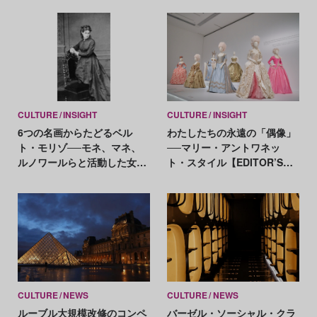
CULTURE
INSIGHT
CULTURE
INSIGHT
6つの名画からたどるベル
わたしたちの永遠の「偶像」
ト・モリゾ──モネ、マネ、
──マリー・アントワネッ
ルノワールらと活動した女性
ト・スタイル【EDITOR’S
初の印象派画家
NOTES】
CULTURE
NEWS
CULTURE
NEWS
ルーブル大規模改修のコンペ
バーゼル・ソーシャル・クラ