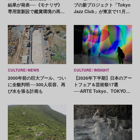
結果が発表──《モナリザ》
ブの新プロジェクト「Tokyo
専用室新設で鑑賞環境の再編
Jazz Club」が東京で11月に
へ
開催！
CULTURE
NEWS
CULTURE
INSIGHT
2000年前の巨大プール、つい
【2026年下半期】日本のアー
に全貌判明──300人収容、再
トフェア＆芸術祭17選
び水を張る計画も
──ARTE Tokyo、TOKYO
ATLAS、前橋国際芸術祭ほか
新イベントが続々開幕