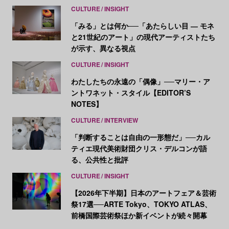
CULTURE
INSIGHT
「みる」とは何か──「あたらしい目 ― モネ
と21世紀のアート」の現代アーティストたち
が示す、異なる視点
CULTURE
INSIGHT
わたしたちの永遠の「偶像」──マリー・ア
ントワネット・スタイル【EDITOR’S
NOTES】
CULTURE
INTERVIEW
「判断することは自由の一形態だ」──カル
ティエ現代美術財団クリス・デルコンが語
る、公共性と批評
CULTURE
INSIGHT
【2026年下半期】日本のアートフェア＆芸術
祭17選──ARTE Tokyo、TOKYO ATLAS、
前橋国際芸術祭ほか新イベントが続々開幕