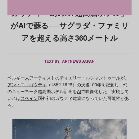
ガウディ「幻のNY超高層ホテル」
がAIで蘇る──サグラダ・ファミリ
アを超える高さ360メートル
TEXT BY
ARTNEWS JAPAN
ベルギー人アーティストのティエリー・ルシャントゥールが、
アントニ・ガウディ
（1852-1926）の没後100年を記念し、幻
のニューヨーク超高層ホテル計画を
AI
で映像化した。実現して
いれば
スペイン
国外初のガウディ建築になっていた可能性があ
る。