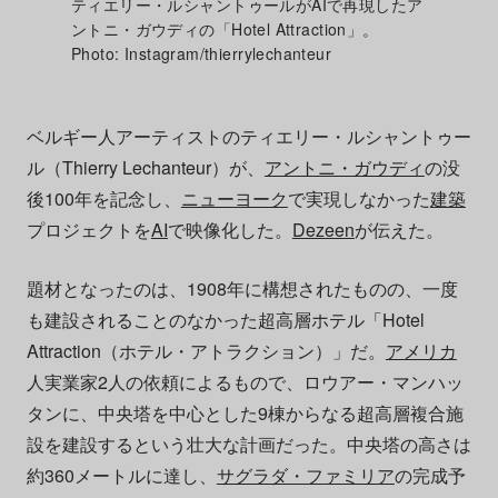
ティエリー・ルシャントゥールがAIで再現したア
ントニ・ガウディの「Hotel Attraction」。
Photo: Instagram/thierrylechanteur
ベルギー人アーティストのティエリー・ルシャントゥー
ル（Thierry Lechanteur）が、
アントニ・ガウディ
の没
後100年を記念し、
ニューヨーク
で実現しなかった
建築
プロジェクトを
AI
で映像化した。
Dezeen
が伝えた。
題材となったのは、1908年に構想されたものの、一度
も建設されることのなかった超高層ホテル「Hotel
Attraction（ホテル・アトラクション）」だ。
アメリカ
人実業家2人の依頼によるもので、ロウアー・マンハッ
タンに、中央塔を中心とした9棟からなる超高層複合施
設を建設するという壮大な計画だった。中央塔の高さは
約360メートルに達し、
サグラダ・ファミリア
の完成予