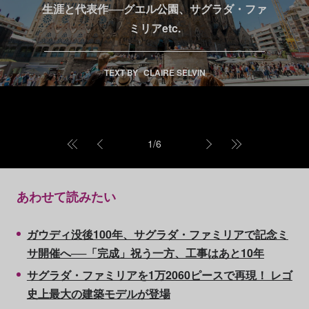
生涯と代表作──グエル公園、サグラダ・ファ
ミリアetc.
TEXT BY
CLAIRE SELVIN
1
/
6
あわせて読みたい
ガウディ没後100年、サグラダ・ファミリアで記念ミ
サ開催へ──「完成」祝う一方、工事はあと10年
サグラダ・ファミリアを1万2060ピースで再現！ レゴ
史上最大の建築モデルが登場