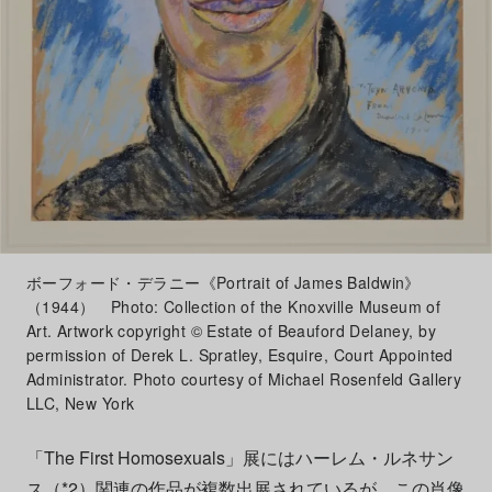
ボーフォード・デラニー《Portrait of James Baldwin》
（1944） Photo: Collection of the Knoxville Museum of
Art. Artwork copyright © Estate of Beauford Delaney, by
permission of Derek L. Spratley, Esquire, Court Appointed
Administrator. Photo courtesy of Michael Rosenfeld Gallery
LLC, New York
「The First Homosexuals」展にはハーレム・ルネサン
ス（*2）関連の作品が複数出展されているが、この肖像