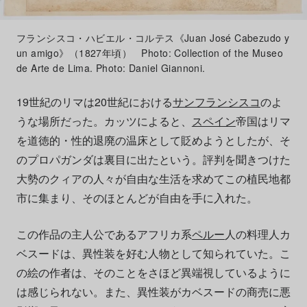
フランシスコ・ハビエル・コルテス《Juan José Cabezudo y
un amigo》（1827年頃） Photo: Collection of the Museo
de Arte de Lima. Photo: Daniel Giannoni.
19世紀のリマは20世紀における
サンフランシスコ
のよ
うな場所だった。カッツによると、
スペイン
帝国はリマ
を道徳的・性的退廃の温床として貶めようとしたが、そ
のプロパガンダは裏目に出たという。評判を聞きつけた
大勢のクィアの人々が自由な生活を求めてこの植民地都
市に集まり、そのほとんどが自由を手に入れた。
この作品の主人公であるアフリカ系
ペルー
人の料理人カ
ベスードは、異性装を好む人物として知られていた。こ
の絵の作者は、そのことをさほど異端視しているように
は感じられない。また、異性装がカベスードの商売に悪