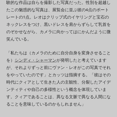
験的な作品は自らを撮影した写真だった。性別を超越し
たこの魅惑的な写真は、展覧会に並ぶ彼の4点のポート
レートの1点。レオはクリップ式のイヤリングと宝石の
ネックレスをつけ、黒いドレスを肩からずらして乳首を
のぞかせながら、カメラに向かってはにかんだように微
笑んでいる。
「私たちは（カメラのために自分自身を変身させること
を）
シンディ・シャーマン
が発明したと考えています
が、それよりずっと前にヴァン・レオがこの写真でそれ
をやっていたのです」とカッツは指摘する。「彼はその
時代にクィアとして生きた人の主観性、分裂したアイデ
ンティティや自己の多様性という概念を体現していま
す。クィアであることは、異なる文脈で異なる人間にな
ることを意味しているのかもしれません」