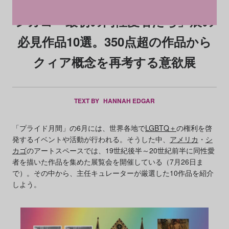
シカゴ「最初の同性愛者たち」展の
必見作品10選。350点超の作品から
クィア概念を再考する意欲展
TEXT BY
HANNAH EDGAR
「プライド月間」の6月には、世界各地で
LGBTQ＋
の権利を啓
発するイベントや活動が行われる。そうした中、
アメリカ
・
シ
カゴ
のアートスペースでは、19世紀後半～20世紀前半に同性愛
者を描いた作品を集めた展覧会を開催している（7月26日ま
で）。その中から、主任キュレーターが厳選した10作品を紹介
しよう。