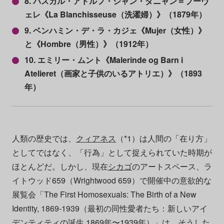
8. パスカル・アドルフ・ジャン・ダニャン＝ブーヴ
ェレ《La Blanchisseuse（洗濯婦）》（1879年）
9. ベンハミン・デ・ラ・カジェ《Mujer（女性）》
と《Hombre（男性）》（1912年）
10. エミリー・ムント《Malerinde og Barn i
Atelieret（画家と子供のいるアトリエ）》（1893
年）
人類の歴史では、
クィアネス
（*1）は人間の「在り方」
としてではなく、「行為」として捉えられていた時期が
ほとんどだ。しかし、現在
シカゴ
のアートスペース、ラ
イトウッド659（Wrightwood 659）で開催中の意欲的な
展覧会「The First Homosexuals: The Birth of a New
Identity, 1869-1939（最初の同性愛者たち：新しいアイ
デンティティの誕生 1869年〜1939年）」は、そうした