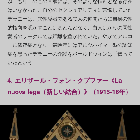
以上も年上のこの画家には、そのような指針となる存在
はいなかった。自分の
セクシュアリティ
に苦悩していた
デラニーは、異性愛者である黒人の仲間たちに自身の性
的指向を明かすことはほとんどなく、白人ばかりの同性
愛者のサークルでは距離を置かれていた。やがてアルコ
ール依存症となり、最晩年にはアルツハイマー型の認知
症を患ったデラニーの介護をボールドウィンは手伝って
いたという。
4. エリザール・フォン・クプファー《La
nuova lega（新しい結合）》（1915-16年）