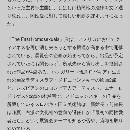
といった主要宗主国は、しばしば植民地の法律を文字通
り改変し、同性愛に対して厳しい刑罰を課すようになっ
た」
「The First Homosexuals」展は、アメリカにおいてク
ィアネスを再び消し去ろうとする機運が高まる中で開催
されている。展覧会の企画が始まってから、出品が予定
されていたにも関わらず、所蔵先から貸し出しを撤回さ
れた作品が4点ある。ハンガリー（現スロバキア）生ま
れの画家ラディスラフ・メドニャンスキーの絵画2点
と、
レズビアン
のコロンビア人アーティスト、エナ・ロ
ドリゲスの2点の木炭画で、メドニャンスキーの作品を
所蔵しているスロバキア国立美術館は、新館長（前館長
は昨夏、右派の文化相の意向で退任）が「最初の同性愛
者たち」という展覧会テーマを知るや否や、貸与を取り
やめている。