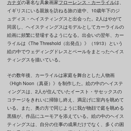
カナダ
の著名な具象画家
フローレンス・カーライル
は、
イギリスにいる親族を訪ねる旅の途中、10歳年下のジ
ュディス・ヘイスティングスと出会った。2人はやがて
同居し、ヘイスティングスはモデルとしてカーライルの
絵画に頻繁に登場するようになる。出会いの翌年、カー
ライルは《The Threshold（出発点）》（1913）という
絵の中でウェディングドレスとベールをまとったヘイス
ティングスを描いている。
その数年後、カーライルは家庭を舞台とした人物画
《High Noon（真昼）》を制作した。絵の中のヘイステ
ィングスは、2人が住んでいたイースト・サセックスの
コテージをきれいに掃除し終え、満足げに室内を眺めて
いる。また、奥の方で同じように我が物顔で庭を眺める
黒猫が、作品にユーモアを添えている。絵の中のヘイス
ティングスは、自分の仕事の成果だけでなく、多くの困