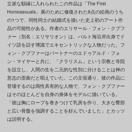
立派な額縁に入れられたこの作品は「The First
Homosexuals」展のために修復された8点の絵画のうち
の1つで、同性同士の結婚式を描いた史上初のアート作
品の可能性がある。作者のエリサール・フォン・クプフ
ァー（別名：エリサリオン）は、バルト海沿岸出身でド
イツ語を話す博識でエキセントリックな人物だった。フ
ォン・クプファーはパートナーのエドゥアルド・フォ
ン・マイヤーと共に、「クラリスム」という宗教と寺院
を設立し、人間の生を二元的な性別に分けることは神の
意志の歪曲だと唱えていた。この主張通り、彼の作品に
登場するのは両性具有的な人物で、フォン・クプファー
はそのほとんどを自身の身体をモデルに描いている。
「彼は胸にロープを巻きつけて乳房を作り、大きな臀部
と広い骨盤を強調することを好んでいました」とカッツ
は説明する。