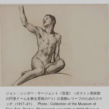
ジョン・シンガー・サージェント《音楽》（ボストン美術館
の円形ドームを飾る壁画の1つ）の装飾レリーフのためのスケ
ッチ（1917–21） Photo : Collection of the Museum of
Fine Arts, Boston. Photograph copyright © 2025 Museum