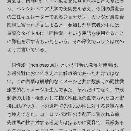
覧会は、西洋のクィアの概念を見直す試みと言えるだろ
う。ペンシルベニア大学で美術史を教え、今回の展覧会
の主任キュレーターである
ジョナサン・カッツ
が展覧会
図録に寄せた序文によると、参加した研究者の中には、
展覧会タイトルに「同性愛」という用語を使用すること
に難色を示す者もいたという。その序文でカッツは次の
ように書いている。
「
同性愛（homosexual）
という呼称の発展と使用は、
芸術分野においてさえ常に解放的であったわけではな
い。この言葉は解放的なイメージと共に数多くの同性愛
嫌悪的なイメージを生んできた。それだけでなく、中欧
起源の用語・概念として植民地征服の血塗られた道と密
接に結びつき、その過程で先住民の性に対する意識を書
き換えてきた。ヨーロッパ諸国の支配下に置かれる前、
先住民の性に対する考え方ははるかに寛容で、尊厳ある
ものだった。イギリス、フランス、スペイン、オランダ