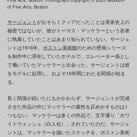
of Fine Arts, Boston
サージェント
がおそらくクィアだったことは美術史上の
秘密ではないが、彼がトーマス・マッケラーという若者
に執着していたことはあまり知られていない。サージェ
ントは1916年、
ボストン美術館
のための壁画シリーズ
を制作中に滞在していたホテルで、エレベーター係とし
て働いていたマッケラーと出会った。サージェントは彼
をモデルに起用し、およそ10年間にわたる関係が始ま
る。
長く関係が続いたにもかかわらず、サージェントが完成
させた作品の中にマッケラーの素性を仄めかすものは1
つもない。マッケラーは多くの作品で、文字通り「ホワ
イトウォッシュ（白人化）」されていたのだ。サージェ
ントは、マッケラーを描いたスケッチを、ボストン美術