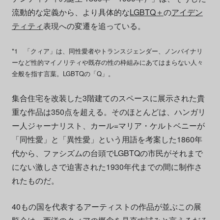
流動的な定義から、より具体的な
LGBTQ＋
の
アイデン
ティティ
表現への変遷を追っている。
*1 「クィア」は、同性愛者やトランスジェンダー、ノンバイナリ
ーなど性的マイノリティや既存の性の枠組みにあてはまらない人々
全般を指す言葉。LGBTQの「Q」。
集合住宅を改装した3階建てのスペースに展示された貴
重な作品は350点を超える。そのほとんどは、ハンガリ
ー人ジャーナリスト、カール=マリア・ケルトベニーが
「同性愛」と「異性愛」という用語を考案した1860年
代から、ファシズムの台頭でLGBTQの市民がそれまで
にない激しさで迫害された1930年代までの間に制作さ
れたものだ。
40もの国を代表するアーティストの作品が並ぶこの展