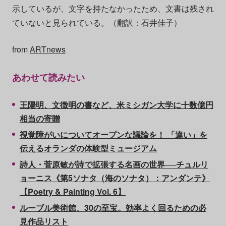
示しているが、文字を持たなかったため、文書は残され
ていないと見られている。（翻訳：石井佳子）
from
ARTnews
あわせて読みたい
王陽明、文徴明の書など、米ミシガン大学に十数億円
相当の寄贈
視覚障がいについてオープンな議論を！ 「違い」を
伝えるオランダの体験型ミュージアム
詩人・菅原敏が詩で拡張する名画の世界──チュルリ
ョーニス《第5ソナタ（海のソナタ）：アンダンテ》
【Poetry & Painting Vol. 6】
ルーブル美術館、30の至宝。効率よく回るための必
見作品リスト