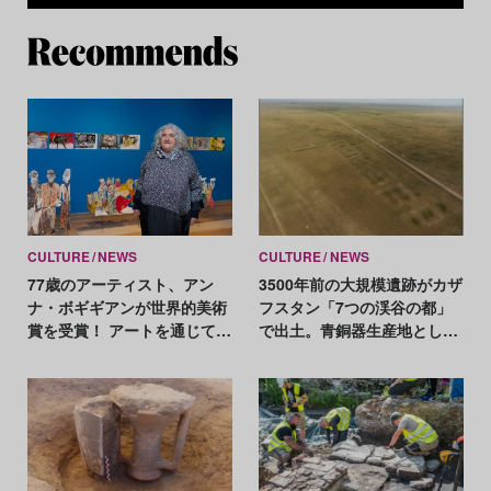
Re
CULTURE
NEWS
CULTURE
NEWS
77歳のアーティスト、アン
3500年前の大規模遺跡がカザ
ナ・ボギギアンが世界的美術
フスタン「7つの渓谷の都」
賞を受賞！ アートを通じて政
で出土。青銅器生産地として
治や社会を見つめる手法は
注目すべき発見
「非常に現代的」