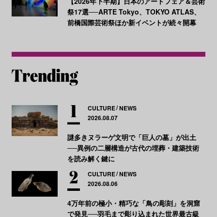
【2026年下半期】日本のアートフェア＆芸術
祭17選──ARTE Tokyo、TOKYO ATLAS、
前橋国際芸術祭ほか新イベントが続々開幕
CULTURE
NEWS
2026.08.07
謎多きヌラーゲ文明で「巨人の墓」が出土
──異例の二層構造が古代の埋葬・建築技術
を読み解く鍵に
CULTURE
NEWS
2026.08.06
4万年前の極小・精巧な「鳥の彫刻」を洞窟
で発見──羽毛まで彫り込まれた世界最古級