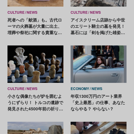
CULTURE
NEWS
CULTURE
NEWS
死者への「献酒」も。古代ロ
アイスクリーム店跡から中世
ーマの火葬墓が大量に出土、
のエリート騎士の墓を発見！
埋葬や祭祀に関する貴重な発
墓石には「剣を掲げた雄姿」
見
のレリーフ
CULTURE
NEWS
ECONOMY
NEWS
小さな偶像たちが炉を囲むよ
年収1300万円のアート業界
うにずらり！ トルコの遺跡で
「史上最悪」の仕事、あなた
発見された4500年前の祈りの
ならやる？ やらない？
形とは