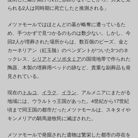
られる2人は同時期に死亡したと推測される」
メツァモールではほとんどの墓が略奪に遭っているた
め、手つかずで見つかるのものは数少ない。しかし、今
回2人が埋葬された場所からは、数百個のビーズ、金と
カーネリアン（紅玉髄）のペンダントがついた3つのネ
ックレス、
シリア
と
メソポタミア
の国境地帯で作られた
陶器、木製の埋葬用ベッドの跡など、貴重な副葬品も発
見されている。
現在の
トルコ
、
イラク
、
イラン
、アルメニアにまたがる
地域には、ウラルトゥ王国があった。4世紀から17世紀
頃まで同王国の都市だったメツァモールは、スキタイや
キンメリアの騎馬遊牧民に滅ぼされた。
メツァモールで発掘された遺物は繁栄した都市の存在を