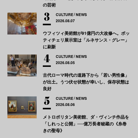
の芸術
CULTURE
NEWS
2026.08.07
ウフィツィ美術館が91億円の大改修へ。ボッ
ティチェリ展示室は「ルネサンス・グレー」
に刷新
CULTURE
NEWS
2026.08.05
古代ローマ時代の道路下から「若い男性像」
が出土。うつ伏せ状態が幸いし、保存状態は
良好
CULTURE
NEWS
2026.08.06
メトロポリタン美術館、ダ・ヴィンチ作品を
「しれっと公開」──億万長者秘蔵の《糸巻
きの聖母》