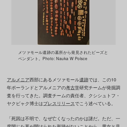
メツァモール遺跡の墓所から発見されたビーズと
ペンダント。Photo: Nauka W Polsce
アルメニア
西部にあるメツァモール
遺跡
では、この10
年ポーランドとアルメニアの
考古学
研究チームが発掘調
査を行ってきた。調査チームの責任者、クシシュトフ・
ヤクビャク博士は
プレスリリース
でこう述べている。
「死因は不明で、なぜ亡くなったのかは謎だ。ただ、一
度閉じた墓が開けられた形跡がないことから、男女と見