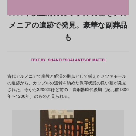
3000年以上前のカップルの墓をアル
メニアの遺跡で発見。豪華な副葬品
も
TEXT BY
SHANTI ESCALANTE-DE MATTEI
古代
アルメニア
で宗教と経済の拠点として栄えたメツァモール
の
遺跡
から、カップルの遺骨を納めた保存状態の良い墓が発見
された。今から3200年ほど前の、青銅器時代後期（紀元前1300
年〜1200年）のものと見られる。