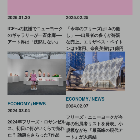
SOCIAL
NEWS
ECONOMY
NEWS
2026.01.30
2025.02.25
ICEへの抗議でニューヨーク
「今年のフリーズはLAの癒
のギャラリーが一斉休廊──
し」──出展者の多くが好調
アート界は「沈黙しない」
な売上。エリザベス・ペイト
ンは4億円、奈良美智は1億円
ECONOMY
NEWS
ECONOMY
NEWS
2024.02.07
2024.03.04
フリーズ・ニューヨークが今
2024年フリーズ・ロサンゼル
年の出展者リストを発表。小
ス、初日に何がいくらで売れ
規模ながら「最高峰の現代ア
た？ 話題をさらった7作品
ート」が大集結