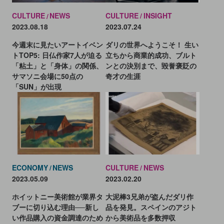
CULTURE
INSIGHT
CULTURE
NEWS
2023.07.24
2023.08.18
ダリの世界へようこそ！ 生い
今週末に見たいアートイベン
立ちから商業的成功、ブルト
トTOP5: 日仏作家7人が迫る
ンとの決別まで、毀誉褒貶の
「粘土」と「身体」の関係、
奇才の生涯
サマソニ会場に50点の
「SUN」が出現
ECONOMY
NEWS
CULTURE
NEWS
2023.05.09
2023.02.20
ホイットニー美術館が業界タ
大泥棒3兄弟が盗んだダリ作
ブーに切り込む理由──新し
品を発見。スペインのアジト
い作品購入の資金調達のため
から美術品を多数押収