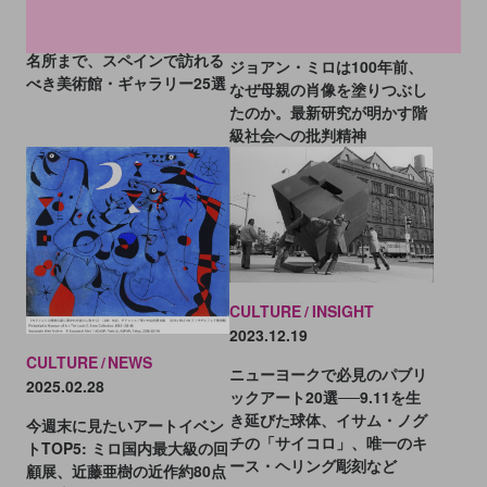
CULTURE
NEWS
2025.04.01
プラド美術館から知られざる
名所まで、スペインで訪れる
ジョアン・ミロは100年前、
べき美術館・ギャラリー25選
なぜ母親の肖像を塗りつぶし
たのか。最新研究が明かす階
級社会への批判精神
CULTURE
INSIGHT
2023.12.19
CULTURE
NEWS
ニューヨークで必見のパブリ
2025.02.28
ックアート20選──9.11を生
き延びた球体、イサム・ノグ
今週末に見たいアートイベン
チの「サイコロ」、唯一のキ
トTOP5: ミロ国内最大級の回
ース・ヘリング彫刻など
顧展、近藤亜樹の近作約80点