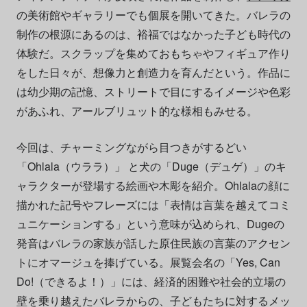
の美術館やギャラリーでも個展を開いてきた。バレラの
制作の根源にあるのは、裕福ではなかった子ども時代の
体験だ。スクラップを集めておもちゃやフィギュア作り
をした日々が、想像力と創造力を育んだという。作品に
は幼少期の記憶、ストリートで目にするイメージや色彩
があふれ、アールブリュット的な様相もみせる。
今回は、チャーミングながら目つきがするどい
「Ohlala（ウララ）」 と犬の「Duge（デュゲ）」のキ
ャラクターが登場する絵画や木彫を紹介。Ohlalaの顔に
描かれた記号やフレーズには「表情は言葉を越えてコミ
ュニケーションする」という意味が込められ、Dugeの
発音はバレラの家族が話した原住民族の言葉のアクセン
トにオマージュを捧げている。展覧会名の「Yes, Can
Do!（できるよ！）」には、経済的困難や社会的立場の
壁を乗り越えたバレラからの、子どもたちに対するメッ