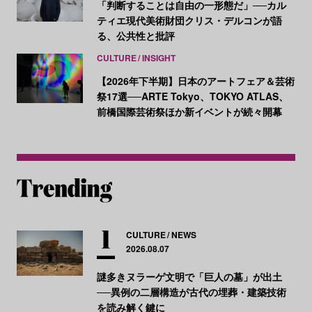
「判断することは自由の一形態だ」──カル
ティエ現代美術財団クリス・デルコンが語
る、公共性と批評
CULTURE
INSIGHT
【2026年下半期】日本のアートフェア＆芸術
祭17選──ARTE Tokyo、TOKYO ATLAS、
前橋国際芸術祭ほか新イベントが続々開幕
CULTURE
NEWS
2026.08.07
謎多きヌラーゲ文明で「巨人の墓」が出土
──異例の二層構造が古代の埋葬・建築技術
を読み解く鍵に