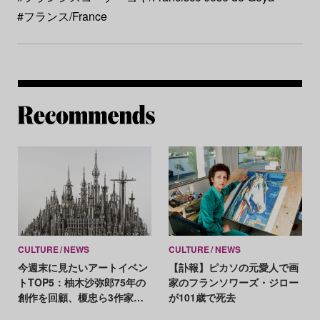
#フランス/France
Re
CULTURE
NEWS
CULTURE
NEWS
今週末に見たいアートイベン
【訃報】ピカソの元愛人で画
トTOP5：柚木沙弥郎75年の
家のフランソワーズ・ジロー
創作を回顧、榎忠ら3作家が
が101歳で死去
「鉄」を多角的に考察