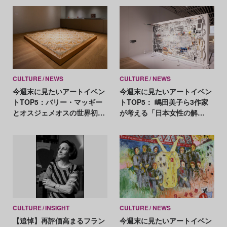
CULTURE
NEWS
CULTURE
NEWS
今週末に見たいアートイベン
今週末に見たいアートイベン
トTOP5：バリー・マッギー
トTOP5： 嶋田美子ら3作家
とオスジェメオスの世界初コ
が考える「日本女性の解
ラボ展、磯崎新の没後初とな
放」、人気番組「デザイン
る大規模展
あ」の展覧会第3弾
CULTURE
INSIGHT
CULTURE
NEWS
【追悼】再評価高まるフラン
今週末に見たいアートイベン