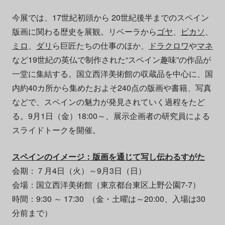
今展では、17世紀初頭から 20世紀後半までのスペイン
版画に関わる歴史を展観。リベーラから
ゴヤ
、
ピカソ
、
ミロ
、
ダリ
ら巨匠たちの仕事のほか、
ドラクロワ
や
マネ
など19世紀の英仏で制作された“スペイン趣味”の作品が
一堂に集結する。国立西洋美術館の収蔵品を中心に、国
内約40カ所から集めたおよそ240点の版画や書籍、写真
などで、スペインの魅力が発見されていく過程をたど
る。9月1日（金）18:00～、展示企画者の研究員による
スライドトークを開催。
スペインのイメージ：版画を通じて写し伝わるすがた
会期：７月4日（火）～9月3日（日）
会場：国立西洋美術館（東京都台東区上野公園7-7）
時間：9:30 ～ 17:30 （金・土曜は～20:00、入場は30
分前まで）