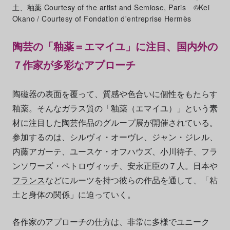
土、釉薬 Courtesy of the artist and Semiose, Paris ©Kei
Okano / Courtesy of Fondation d'entreprise Hermès
陶芸の「釉薬＝エマイユ」に注目、国内外の
７作家が多彩なアプローチ
陶磁器の表面を覆って、質感や色合いに個性をもたらす
釉薬。そんなガラス質の「釉薬（エマイユ）」という素
材に注目した陶芸作品のグループ展が開催されている。
参加するのは、シルヴィ・オーヴレ、ジャン・ジレル、
内藤アガーテ、ユースケ・オフハウズ、小川待子、フラ
ンソワーズ・ペトロヴィッチ、安永正臣の７人。日本や
フランス
などにルーツを持つ彼らの作品を通して、「粘
土と身体の関係」に迫っていく。
各作家のアプローチの仕方は、非常に多様でユニーク