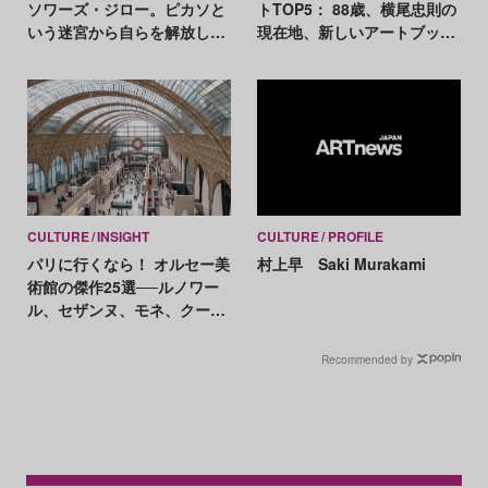
ソワーズ・ジロー。ピカソと
トTOP5： 88歳、横尾忠則の
いう迷宮から自らを解放した
現在地、新しいアートブック
フェミニスト画家の人生
が初開催！
CULTURE
INSIGHT
CULTURE
PROFILE
パリに行くなら！ オルセー美
村上早 Saki Murakami
術館の傑作25選──ルノワー
ル、セザンヌ、モネ、クール
ベ、マネ、ドガ etc. 名作をイ
ッキ見！
Recommended by