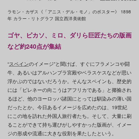
ラモン・カザス《「アニス・デル・モノ」のポスター》 1898
年 カラー・リトグラフ 国立西洋美術館
ゴヤ、ピカソ、ミロ、ダリら巨匠たちの版画
など約240点が集結
“
スペイン
のイメージ”と聞けば、すぐにフラメンコや闘
牛、あるいはアルハンブラ宮殿やベラスケスなどが思い
浮かぶのではないだろうか。そんなスペインも、歴史的
には「ピレネーの向こうはアフリカである」と揶揄され
るほど、他のヨーロッパ諸国にとっては馴染みの薄い国
だったとか。今日あるイメージを広めたのは、19世紀
にこの地を訪れた外国人旅行者たち。そして、大量に刷
ることができて持ち運びがしやすかった版画が、イメー
ジの形成や流通に大きな役割を果たしたという。