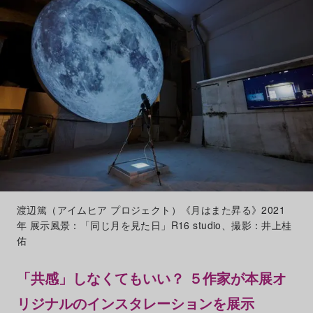
渡辺篤（アイムヒア プロジェクト）《月はまた昇る》2021
年 展示風景：「同じ月を見た日」R16 studio、撮影：井上桂
佑
「共感」しなくてもいい？ ５作家が本展オ
リジナルのインスタレーションを展示