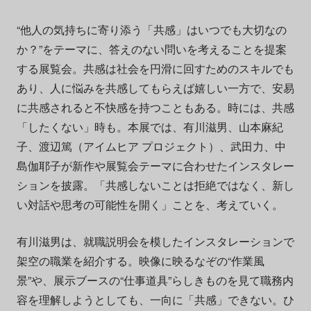
“他人の気持ちに寄り添う「共感」はいつでも大切なの
か？”をテーマに、答えのない問いを考えることを提案
する展覧会。共感は社会を円滑に回すためのスキルでも
あり、人に悩みを共感してもらえば嬉しい一方で、安易
に共感されると不快感を持つこともある。時には、共感
「したくない」時も。本展では、有川滋男、山本麻紀
子、渡辺篤（アイムヒア プロジェクト）、武田力、中
島伽耶子が新作や展覧会テーマに合わせたインスタレー
ションを披露。「共感しないことは拒絶ではなく、新し
い対話や思考の可能性を開く」ことを、考えていく。
有川滋男は、就職説明会を模したインスタレーションで
架空の職業を紹介する。映像に映るなぞの“作業風
景”や、展示ブースの“仕事道具”らしきものを見て職務内
容を理解しようとしても、一向に「共感」できない。ひ