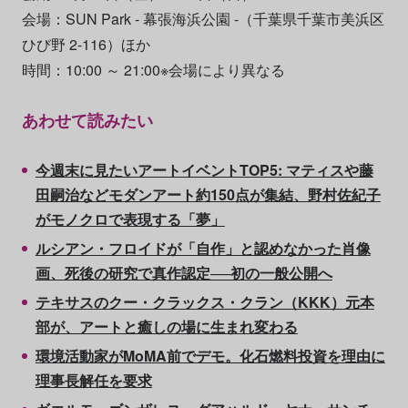
会場：SUN Park - 幕張海浜公園 -（千葉県千葉市美浜区
ひび野 2-116）ほか
時間：10:00 ～ 21:00※会場により異なる
あわせて読みたい
今週末に見たいアートイベントTOP5: マティスや藤
田嗣治などモダンアート約150点が集結、野村佐紀子
がモノクロで表現する「夢」
ルシアン・フロイドが「自作」と認めなかった肖像
画、死後の研究で真作認定──初の一般公開へ
テキサスのクー・クラックス・クラン（KKK）元本
部が、アートと癒しの場に生まれ変わる
環境活動家がMoMA前でデモ。化石燃料投資を理由に
理事長解任を要求