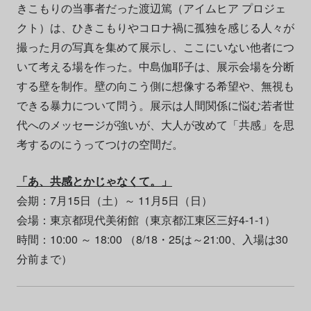
きこもりの当事者だった渡辺篤（アイムヒア プロジェ
クト）は、ひきこもりやコロナ禍に孤独を感じる人々が
撮った月の写真を集めて展示し、ここにいない他者につ
いて考える場を作った。中島伽耶子は、展示会場を分断
する壁を制作。壁の向こう側に想像する希望や、無視も
できる暴力について問う。展示は人間関係に悩む若者世
代へのメッセージが強いが、大人が改めて「共感」を思
考するのにうってつけの空間だ。
「あ、共感とかじゃなくて。」
会期：7月15日（土）～ 11月5日（日）
会場：東京都現代美術館（東京都江東区三好4-1-1）
時間：10:00 ～ 18:00 （8/18・25は～21:00、入場は30
分前まで）