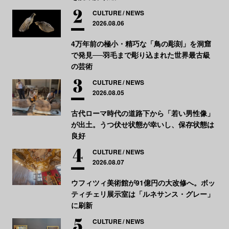
CULTURE
NEWS
2026.08.06
4万年前の極小・精巧な「鳥の彫刻」を洞窟
で発見──羽毛まで彫り込まれた世界最古級
の芸術
CULTURE
NEWS
2026.08.05
古代ローマ時代の道路下から「若い男性像」
が出土。うつ伏せ状態が幸いし、保存状態は
良好
CULTURE
NEWS
2026.08.07
ウフィツィ美術館が91億円の大改修へ。ボッ
ティチェリ展示室は「ルネサンス・グレー」
に刷新
CULTURE
NEWS