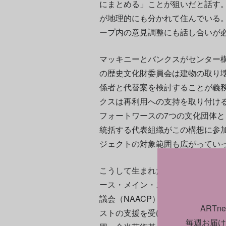
にまとめる」ことが狙いだと話す
が地理的にも分かれて住んでいる
ープ内の意見調整にも話し合いが
マッキニーとバンクスがセンター
の歴史文化財委員会は建物の取り
係者と代替案を検討することが義
クスは再利用への支持を取り付け
フォートワースの7つの文化団体と
統括する代表組織がこの構想に参
ジェクトの対象範囲も広がってい
こうして生まれた連合組織、トラン
ース・メイン・ストリート1012
議会（NAACP）の州支部と地方
ART
ストの支援を受け、非営利団体と
毎週お届け