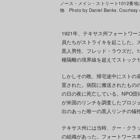
ノース・メイン・ストリート1012番
物 Photo by Daniel Banks. Courtesy o
1921年、テキサス州フォートワ
員たちがストライキを起こした。
黒人男性、フレッド・ラウズだ。1
種隔離の境界線を超えてストック
しかしその晩、帰宅途中にストの
置された。病院に搬送されたもの
の日の夜に死亡している。NPO団
が米国のリンチを調査したプロジ
出のあった唯一の黒人リンチの犠
テキサス州には当時、クー・クラッ
の組織があった。フォートワース本