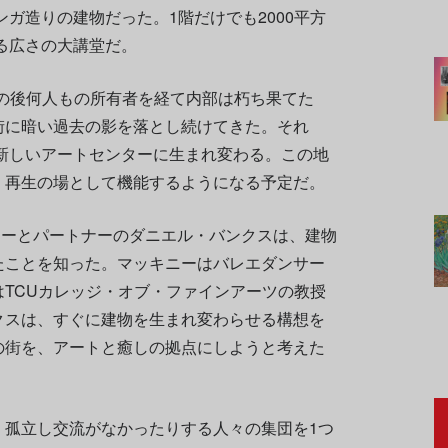
ンガ造りの建物だった。1階だけでも2000平方
きる広さの大講堂だ。
、その後何人もの所有者を経て内部は朽ち果てた
街に暗い過去の影を落とし続けてきた。それ
た新しいアートセンターに生まれ変わる。この地
、再生の場として機能するようになる予定だ。
キニーとパートナーのダニエル・バンクスは、建物
たことを知った。マッキニーはバレエダンサー
TCUカレッジ・オブ・ファインアーツの教授
クスは、すぐに建物を生まれ変わらせる構想を
の街を、アートと癒しの拠点にしようと考えた
、孤立し交流がなかったりする人々の集団を1つ