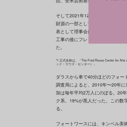
団、全米芸術基金からも助成金を
そして2021年12月、建物の前
財源の一部として建物を取得した。
表として理事会に参加している。こ
工事の後にフレッド・ラウズ・セン
た。
*1 正式名称は、「The Fred Rouse Center for
ッド・ラウズ・センター）」
ダラスから車で40分ほどのフォー
調査局によると、2010年〜20
加は毎年平均2万人にのぼる。20
ク系、19%が黒人だった。この数
る。
フォートワースには、キンベル美