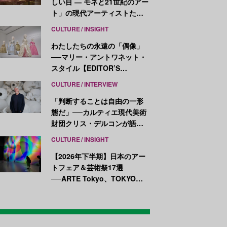
しい目 ― モネと21世紀のアー
ト」の現代アーティストたち
が示す、異なる視点
CULTURE
INSIGHT
わたしたちの永遠の「偶像」
──マリー・アントワネット・
スタイル【EDITOR’S
NOTES】
CULTURE
INTERVIEW
「判断することは自由の一形
態だ」──カルティエ現代美術
財団クリス・デルコンが語
る、公共性と批評
CULTURE
INSIGHT
【2026年下半期】日本のアー
トフェア＆芸術祭17選
──ARTE Tokyo、TOKYO
ATLAS、前橋国際芸術祭ほか
新イベントが続々開幕