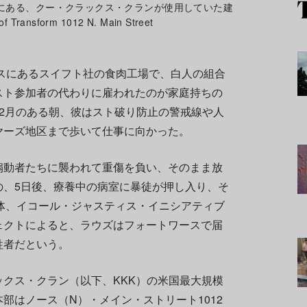
地にある、クー・クラックス・クランが使用していた建
f Transform 1012 N. Main Street
ースにあるスイフト社の食肉工場で、白人の組合
スト参加者の代わりに雇われたのが家庭持ちの
2月のある朝、彼はスト破り防止の警戒線や人
ヤーズ地区まで歩いて仕事に向かった。
扇動者たちに襲われて重傷を負い、そのまま放
の、5日後、療養中の病室に暴徒が押し入り、そ
体、イコール・ジャスティス・イニシアティブ
ェクトによると、ラウズはフォートワースで届
牲者だという。
クス・クラン（以下、KKK）の米国最大規模
部はノース（N）・メイン・ストリート1012