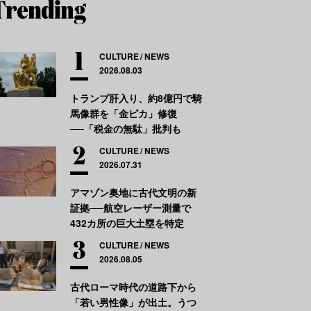
CULTURE
NEWS
2026.08.03
トランプ肝入り、約8億円で騎
馬像群を「金ピカ」修復
──「税金の無駄」批判も
CULTURE
NEWS
2026.07.31
アマゾン奥地に古代文明の新
証拠──航空レーザー測量で
432カ所の巨大土塁を特定
CULTURE
NEWS
2026.08.05
古代ローマ時代の道路下から
「若い男性像」が出土。うつ