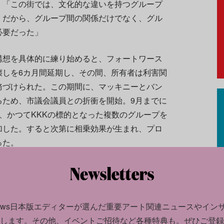
。「この街では、文化的な違いを持つグループ
。だから、グループ間の関係だけでなく、グル
必要だった」
構想を具体的に練り始めると、フォートワース
壊しを6カ月間延期し、その間、所有者は利害関
務づけられた。この期間に、マッキニーとバン
るため、市議会議員との折衝を開始。9月までに
、かつてKKKの標的となった複数のグループを
加した。すると次第に相乗効果が生まれ、プロ
った。
スフォーム・1012 Nメイン・ストリート（ノ
番地を変革しよう）は、全米有色人種地位向上協
支部、歴史保存活動などを行うナショナル・トラ
news日本版エディターが選んだ
重要アート関連ニュースやイン
しての地位を獲得。メロン財団、フォード財
します。
その他、イベントご招待など各種特典も。ぜひご登録