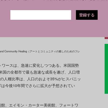
得ることになった。
オーナーとレインウォーター慈善財団からの寄付を
登録する
翌22年には、フレッド・ラウズの孫が遺族代
うして、KKKが所有していた大講堂は、改修
ター（*1）として生まれ変わることになっ
 Arts and Community Healing（アートとコミュニティの癒しのためのフレ
トワースは、急速に変化しつつある。米国国勢
年に米国の全都市で最も急速な成長を遂げ、人口増
年の人種比率は、人口のおよそ35%がヒスパニッ
字は今後10年間でさらに拡大が予想されてい
術館、エイモン・カーター美術館、フォートワ