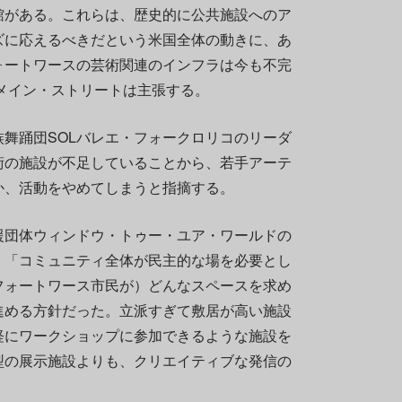
館がある。これらは、歴史的に公共施設へのア
ズに応えるべきだという米国全体の動きに、あ
ォートワースの芸術関連のインフラは今も不完
Nメイン・ストリートは主張する。
舞踊団SOLバレエ・フォークロリコのリーダ
術の施設が不足していることから、若手アーテ
か、活動をやめてしまうと指摘する。
援団体ウィンドウ・トゥー・ユア・ワールドの
、「コミュニティ全体が民主的な場を必要とし
フォートワース市民が）どんなスペースを求め
進める方針だった。立派すぎて敷居が高い施設
軽にワークショップに参加できるような施設を
型の展示施設よりも、クリエイティブな発信の
」