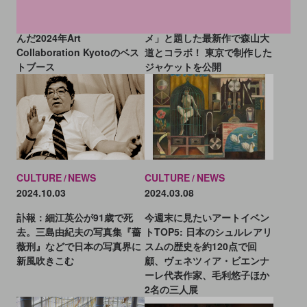
ARTnews JAPAN編集部が選
カニエ・ウエストが「イジ
んだ2024年Art
メ」と題した最新作で森山大
Collaboration Kyotoのベス
道とコラボ！ 東京で制作した
トブース
ジャケットを公開
CULTURE
NEWS
CULTURE
NEWS
2024.10.03
2024.03.08
訃報：細江英公が91歳で死
今週末に見たいアートイベン
去。三島由紀夫の写真集『薔
トTOP5: 日本のシュルレアリ
薇刑』などで日本の写真界に
スムの歴史を約120点で回
新風吹きこむ
顧、ヴェネツィア・ビエンナ
ーレ代表作家、毛利悠子ほか
2名の三人展