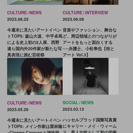
CULTURE
NEWS
CULTURE
INTERVIEW
2023.08.25
2023.06.08
今週末に見たいアートイベン
音楽やファッション、舞台な
トTOP5: 森山大道、中平卓馬
ど、周辺領域とのつながりが
による史上初の2人展、西野
アートをもっと面白くする
達ら国内外20作家が新たな写
──弁護士、小松隼也【街と
真表現に挑む芸術祭
アート Vol.3】
SOCIAL
NEWS
CULTURE
NEWS
2023.03.13
2023.05.26
ハッセルブラッド国際写真賞
今週末に見たいアートイベン
にキャリー・メイ・ウィーム
トTOP5: メイン作家は栗林隆
ス。黒人女性として初の栄誉
+Cinema Caravanと鴻池朋