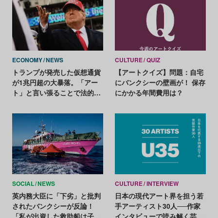
ECONOMY
NEWS
CULTURE
QUIZ
トランプが発売した仮想通貨
【アートクイズ】問題：自宅
が1兆円超の大暴落。「アー
にバンクシーの壁画が！ 保存
ト」と言い張ることで法的課
にかかる年間費用は？
題を回避？
SOCIAL
NEWS
CULTURE
INTERVIEW
英内務大臣に「下劣」と批判
日本の現代アート界を担う若
されたバンクシーが反論！
手アーティスト30人──作家
「私が出資した救助船は子ど
インタビューで読み解く芸術