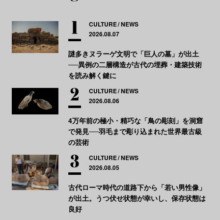
CULTURE
NEWS
2026.08.07
謎多きヌラーゲ文明で「巨人の墓」が出土
──異例の二層構造が古代の埋葬・建築技術
を読み解く鍵に
CULTURE
NEWS
2026.08.06
4万年前の極小・精巧な「鳥の彫刻」を洞窟
で発見──羽毛まで彫り込まれた世界最古級
の芸術
CULTURE
NEWS
2026.08.05
古代ローマ時代の道路下から「若い男性像」
が出土。うつ伏せ状態が幸いし、保存状態は
良好