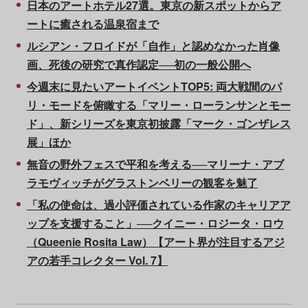
日本のアートホテル27選。東京の新スポットからア
ートに癒される温泉宿まで
ルシアン・フロイドが「自作」と認めなかった肖像
画、死後の研究で真作認定──初の一般公開へ
今週末に見たいアートイベントTOP5: 両大戦間のパ
リ・モードを俯瞰する「マリー・ローランサンとモー
ド」、新シリーズを東京初披露「マーク・ゴンザレス
展」ほか
無音の野外フェスで平和を考える──マリーナ・アブ
ラモヴィッチがグラストンベリーの観客を魅了
「私の使命は、過小評価されている作家のキャリアア
ップを支援すること」──クイニー・ロジータ・ロウ
（Queenie Rosita Law）【アート界が注目するアジ
アの若手コレクター Vol. 7】