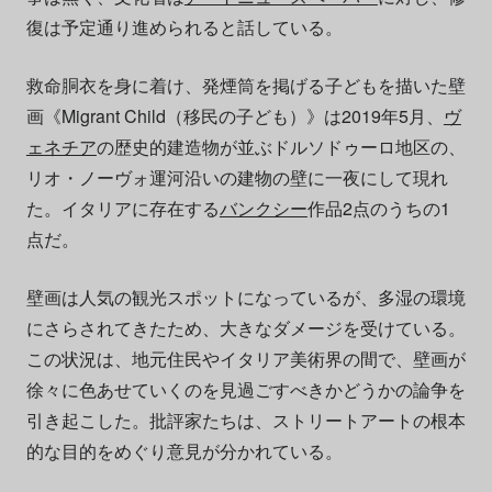
復は予定通り進められると話している。
救命胴衣を身に着け、発煙筒を掲げる子どもを描いた壁
画《Migrant Child（移民の子ども）》は2019年5月、
ヴ
ェネチア
の歴史的建造物が並ぶドルソドゥーロ地区の、
リオ・ノーヴォ運河沿いの建物の壁に一夜にして現れ
た。イタリアに存在する
バンクシー
作品2点のうちの1
点だ。
壁画は人気の観光スポットになっているが、多湿の環境
にさらされてきたため、大きなダメージを受けている。
この状況は、地元住民やイタリア美術界の間で、壁画が
徐々に色あせていくのを見過ごすべきかどうかの論争を
引き起こした。批評家たちは、ストリートアートの根本
的な目的をめぐり意見が分かれている。