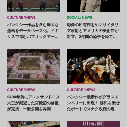
CULTURE
NEWS
SOCIAL
NEWS
バンクシー作品を含む膨大な
彫像の所有権をめぐりイタリ
壁画をデータベース化。イギ
ア政府とアメリカの美術館が
リスで進むパブリックアート
対立。2年間の論争を経て貸
保存プロジェクト
出禁止が決定
CULTURE
NEWS
CULTURE
NEWS
2400年前にアレクサンドロス
バンクシー最新作がグラスト
大王が戴冠した宮殿跡の修復
ンベリーに出現！ 移民を乗せ
が完成、一般公開を再開
たボートでスナク政権の過酷
な政策を批判