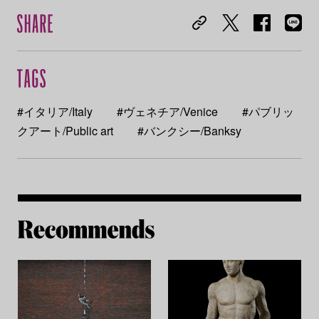
#イタリア/Italy
#ヴェネチア/Venice
#パブリッ
クアート/Public art
#バンクシー/Banksy
Re