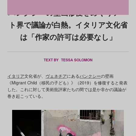
バンクシーの壁画修復をめぐりアー
ト界で議論が白熱。イタリア文化省
は「作家の許可は必要なし」
TEXT BY
TESSA SOLOMON
イタリア
文化省が、
ヴェネチア
にある
バンクシー
の壁画
《Migrant Child（移民の子ども）》（2019）を修復すると発表
した。これに対して美術批評家たちの間では是か非かの議論が
巻き起こっている。