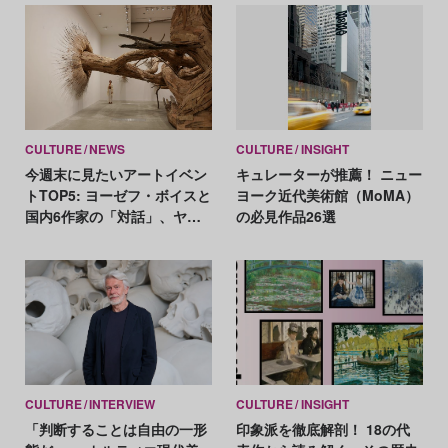
CULTURE
NEWS
CULTURE
INSIGHT
今週末に見たいアートイベン
キュレーターが推薦！ ニュー
トTOP5: ヨーゼフ・ボイスと
ヨーク近代美術館（MoMA）
国内6作家の「対話」、ヤノ
の必見作品26選
ベケンジが岡本太郎記念館を
ジャック！
CULTURE
INTERVIEW
CULTURE
INSIGHT
「判断することは自由の一形
印象派を徹底解剖！ 18の代