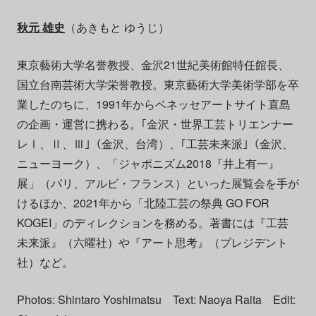
秋元 雄史
（あきもと ゆうじ）
東京藝術大学名誉教授、金沢21世紀美術館特任館長、
国立台南芸術大学栄誉教授。東京藝術大学美術学部を卒
業したのちに、1991年からベネッセアートサイト直島
の企画・運営に携わる。｢金沢・世界工芸トリエンナー
レⅠ、Ⅱ、Ⅲ｣（金沢、台湾）、｢工芸未来派｣（金沢、
ニューヨーク）、「ジャポニズム2018『井上有一』
展」（パリ、アルビ・フランス）といった展覧会を手が
けるほか、2021年から「北陸工芸の祭典 GO FOR
KOGEI」のディレクションを務める。著書には『工芸
未来派』（六曜社）や『アート思考』（プレジデント
社）など。
Photos: Shintaro Yoshimatsu Text: Naoya Raita Edit: