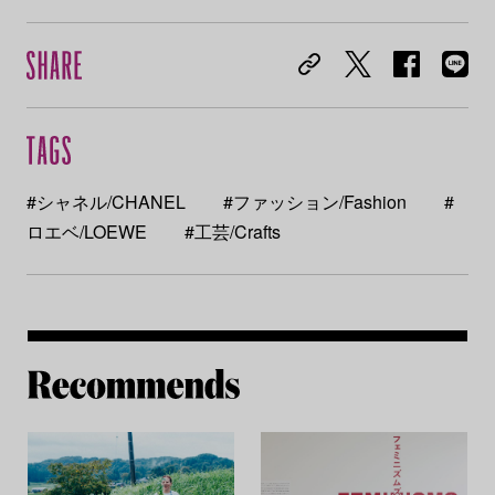
#シャネル/CHANEL
#ファッション/Fashion
#
ロエベ/LOEWE
#工芸/Crafts
Re