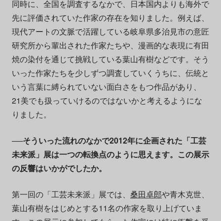
同時に、全国を調査するなかで、日本国内よりも海外で
先に評価されていた作家の存在を知りました。例えば、
現代アートの文脈で活躍している岐阜県多治見市の意匠
研究所から輩出された作家たちや、漫画的な表現に有田
焼の染付を通じて挑戦している葉山有樹などです。そう
いった作家たちを少しずつ調査していくうちに、伝統と
いう言葉に縛られていない面白さをもつ作品があり、
21美でも扱っていけるのではないかと考えるようにな
りました。
──そういった流れのなかで2012年に企画された「工芸
未来派」展は一つの転換点のように思えます。この展示
の反響はいかがでしたか。
第一回の「工芸未来派」展では、
桑田卓郎
や青木克世、
葉山有樹をはじめとする11名の作家を取り上げていま