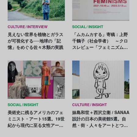
CULTURE
INTERVIEW
SOCIAL
INSIGHT
見えない世界を植物とガラス
「ムカムカする」寄稿：上野
が可視化する──地球の「記
千鶴子（社会学者） ～クロ
憶」をめぐる佐々木類の実践
スレビュー「フェミニズム
ズ/FEMINISMS展」成田悠輔
氏・鹿島茂氏評を受けて
SOCIAL
INSIGHT
CULTURE
INSIGHT
美術史に残るアメリカのフェ
妹島和世＋西沢立衛 / SANAA
ミニスト・アート15選。19世
設計の日本の美術館5選。自
紀から現代に至る女性アーテ
然・街・人々をアートとつな
ィストたちの歩み
げる空間の力