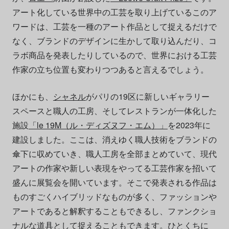
アート化している世界中の工芸を取り上げているこのア
ワードは、工芸を一種のアート作品として捉えるだけで
なく、ブランドのデザインに生かして取り込んだり、コ
ラボ商品を発表したりしているので、世界における工芸
作家の立ち位置も変わりつつあると言えるでしょう。
ほかにも、
シャネル
がパリの19区に新しいギャラリー
スペースと職人の工房、そしてレストランが一体化した
施設
「le 19M（ル・ディズヌフ・エム）」
を2023年に
建設しました。ここは、消えゆく職人技術をブランドの
傘下に収めていき、職人工房を全部まとめていて、現代
アートの作家や新しい表現をやってる工芸作家を招いて
盛んに展覧会を開いています。そこで発表される作品は
ものすごくハイブリッドなものが多く、ファッションや
アートであると解釈することもできるし、ファンクショ
ナルな道具として捉えることもできます。ひとくちに