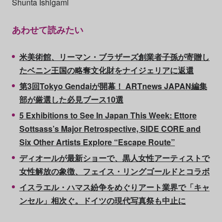
Shunta Ishigami
あわせて読みたい
米美術館、リーマン・ブラザーズ創業者子孫が寄贈し
たベニン王国の略奪文化財をナイジェリアに返還
第3回Tokyo Gendaiが開幕！ ARTnews JAPAN編集
部が厳選した必見ブース10選
5 Exhibitions to See In Japan This Week: Ettore
Sottsass’s Major Retrospective, SIDE CORE and
Six Other Artists Explore “Escape Route”
ディオールが最新ショーで、黒人女性アーティストで
女性解放の象徴、フェイス・リングゴールドとコラボ
イスラエル・ハマス紛争をめぐりアート業界で「キャ
ンセル」相次ぐ。ドイツの現代写真祭も中止に