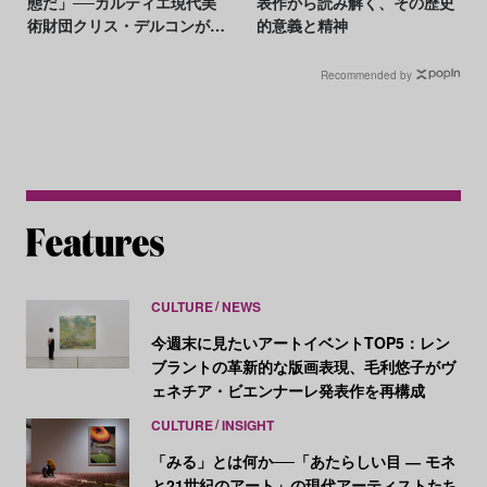
態だ」──カルティエ現代美
表作から読み解く、その歴史
術財団クリス・デルコンが語
的意義と精神
る、公共性と批評
Recommended by
CULTURE
NEWS
今週末に見たいアートイベントTOP5：レン
ブラントの革新的な版画表現、毛利悠子がヴ
ェネチア・ビエンナーレ発表作を再構成
CULTURE
INSIGHT
「みる」とは何か──「あたらしい目 ― モネ
と21世紀のアート」の現代アーティストたち