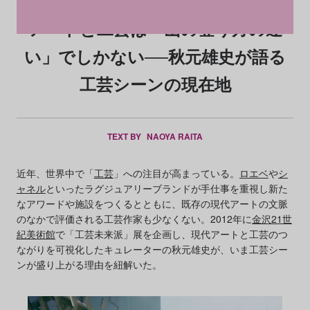
アートと工芸は「山の登り方の違
い」でしかない──秋元雄史が語る
工芸シーンの現在地
TEXT BY
NAOYA RAITA
近年、世界中で「
工芸
」への注目が高まっている。
ロエベ
や
シ
ャネル
といったラグジュアリーブランドが手仕事を重視し新た
なアワードや施設をつくるとともに、既存の現代アートの文脈
のなかで評価される工芸作家も少なくない。2012年に
金沢21世
紀美術館
で「工芸未来派」展を企画し、現代アートと工芸のつ
ながりを可視化したキュレーターの秋元雄史が、いま工芸シー
ンが盛り上がる理由を紐解いた。