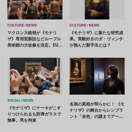
CULTURE
NEWS
CULTURE
NEWS
マクロン大統領が《モナリ
《モナリザ》に新たな研究成
ザ》専用室新設などルーブル
果。実験好きのダ・ヴィンチ
美術館の大改修を決定。EU圏
が挑んだ新手法とは？
外客は入場料値上
SOCIAL
NEWS
名画の真相が明らかに！ 《モ
《モナリザ》にケーキがこす
ナリザ》の舞台からレンブラ
りつけられるも防弾ガラスで
ント「金色」の謎までアート
無事。男を拘束
史に残る大発見をプレイバッ
ク【2024年アートニュースま