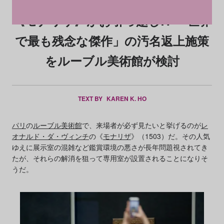
《モナリザ》がお引っ越し!? 「世界
で最も残念な傑作」の汚名返上施策
をルーブル美術館が検討
TEXT BY
KAREN K. HO
パリ
の
ルーブル美術館
で、来場者が必ず見たいと挙げるのが
レ
オナルド・ダ・ヴィンチ
の《
モナリザ
》（1503）だ。その人気
ゆえに展示室の混雑など鑑賞環境の悪さが長年問題視されてき
たが、それらの解消を狙って専用室が設置されることになりそ
うだ。