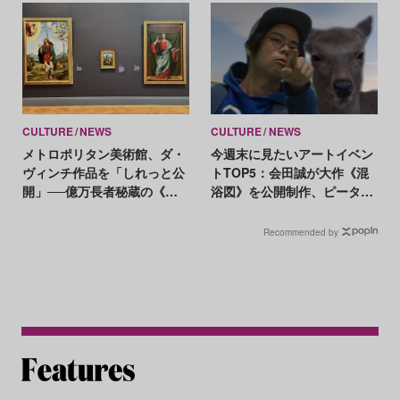
とめ】
CULTURE
NEWS
CULTURE
NEWS
メトロポリタン美術館、ダ・
今週末に見たいアートイベン
ヴィンチ作品を「しれっと公
トTOP5：会田誠が大作《混
開」──億万長者秘蔵の《糸
浴図》を公開制作、ピータ
巻きの聖母》
ー・ハリーが新作を発表
Recommended by