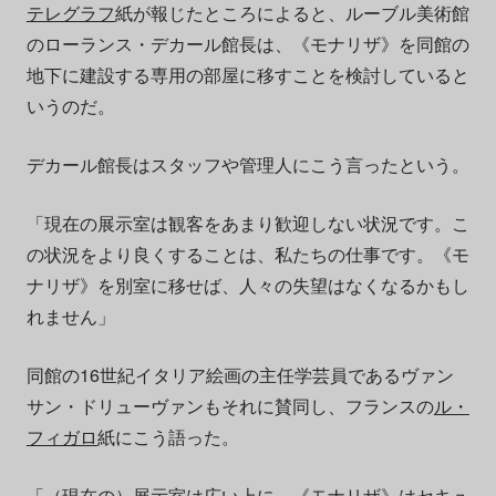
テレグラフ
紙が報じたところによると、ルーブル美術館
のローランス・デカール館長は、《モナリザ》を同館の
地下に建設する専用の部屋に移すことを検討していると
いうのだ。
デカール館長はスタッフや管理人にこう言ったという。
「現在の展示室は観客をあまり歓迎しない状況です。こ
の状況をより良くすることは、私たちの仕事です。《モ
ナリザ》を別室に移せば、人々の失望はなくなるかもし
れません」
同館の16世紀イタリア絵画の主任学芸員であるヴァン
サン・ドリューヴァンもそれに賛同し、フランスの
ル・
フィガロ
紙にこう語った。
「（現在の）展示室は広い上に、《モナリザ》はセキュ