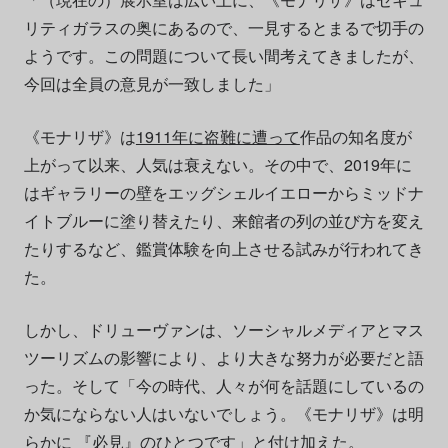
リティガラスの奥にあるので、一見するとまるで切手の
ようです。この問題について長い間考えてきましたが、
今回は全員の意見が一致しました」
《モナリザ》は
1911年に盗難に遭って
作品の知名度が
上がって以来、人気は衰えない。その中で、2019年に
はギャラリーの壁をエッグシェルイエローからミッドナ
イトブルーに塗り替えたり、来館者の列の並び方を変え
たりするなど、鑑賞体験を向上させる試みが行われてき
た。
しかし、ドリューヴァンは、ソーシャルメディアとマス
ツーリズムの影響により、より大きな努力が必要だと語
った。そして「今の時代、人々が何を話題にしているの
か気にならない人はいないでしょう。《モナリザ》は明
らかに 『必見』のひとつです」と付け加えた。