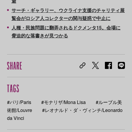
避
サーチ・ギャラリー、ウクライナ支援のチャリティ展
覧会がロシア人コレクターの関与疑惑で中止に
人種・民族問題に翻弄されるドクメンタ15。会場に
脅迫的な落書きが見つかる
#パリ/Paris
#モナリザ/Mona Lisa
#ルーブル美
術館/Louvre
#レオナルド・ダ・ヴィンチ/Leonardo
da Vinci