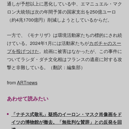
通しが予想以上に悪化している中、エマニュエル・マク
ロン大統領は次の年間予算の国家支出を250億ユーロ
（約4兆1700億円）削減しようとしているからだ。
一方で、《モナリザ》は環境活動家たちの標的にされ続
けている。2024年1月には活動家たちが
カボチャのスー
プを投げつけた
。絵画に被害はなかったが、この事件に
ついてラシダ・ダチ文化相はフランスの遺産に対する攻
撃と非難している。（翻訳：編集部）
from
ARTnews
あわせて読みたい
「ナチス式敬礼」疑惑のイーロン・マスク肖像画をド
イツの博物館が撤去。「無批判な賛辞」との反発を回