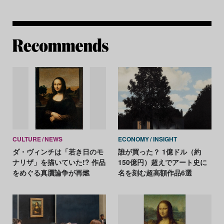
Re
CULTURE
NEWS
ECONOMY
INSIGHT
ダ・ヴィンチは「若き日のモ
誰が買った？ 1億ドル（約
ナリザ」を描いていた!? 作品
150億円）超えでアート史に
をめぐる真贋論争が再燃
名を刻む超高額作品6選