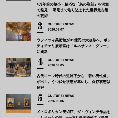
4万年前の極小・精巧な「鳥の彫刻」を洞窟
で発見──羽毛まで彫り込まれた世界最古級
の芸術
CULTURE
NEWS
2026.08.07
ウフィツィ美術館が91億円の大改修へ。ボッ
ティチェリ展示室は「ルネサンス・グレー」
に刷新
CULTURE
NEWS
2026.08.05
古代ローマ時代の道路下から「若い男性像」
が出土。うつ伏せ状態が幸いし、保存状態は
良好
CULTURE
NEWS
2026.08.06
メトロポリタン美術館、ダ・ヴィンチ作品を
「しれっと公開」──億万長者秘蔵の《糸巻