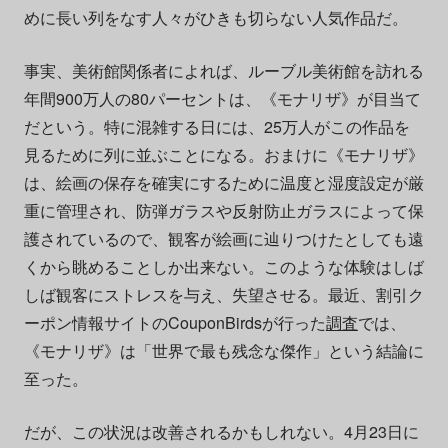
めに長い列をなす人々がひきも切らない人気作品だ。
事実、美術館関係者によれば、ルーブル美術館を訪れる
年間900万人の80パーセントは、《モナリザ》が目当て
だという。特に混雑する日には、25万人がこの作品を
見るために列に並ぶことになる。おまけに《モナリザ》
は、絵画の保存を確実にするために温度と湿度設定が厳
重に管理され、防弾ガラスや反射防止ガラスによって保
護されているので、観客が絵画に辿りつけたとしても遠
くから眺めることしか出来ない。このような体験はしば
しば観客にストレスを与え、失望させる。最近、割引ク
ーポン情報サイトのCouponBirdsが行った
調査
では、
《モナリザ》は「世界で最も残念な傑作」という結論に
至った。
だが、この状況は改善されるかもしれない。4月23日に