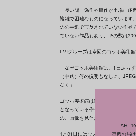
「長い間、偽作や贋作が市場に多
複雑で困難なものになっています
のの手紙で言及されていない作品
ていない作品もあり、その数は30
LMIグループは今回の
ゴッホ美術館
「なぜゴッホ美術館は、1日足ら
（中略）何の説明もなしに、JPE
なく」
ゴッホ美術館は鑑定プロセスが厳
となっている作品のかつての所有者
の、画像を見ただけで詳しい調査
ART
1月31日には
ウォール・ストリート
毎週お届け