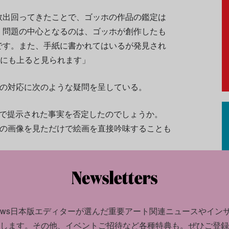
数出回ってきたことで、ゴッホの作品の鑑定は
。問題の中心となるのは、ゴッホが創作したも
です。また、手紙に書かれてはいるが発見され
0にも上ると見られます」
の対応に次のような疑問を呈している。
ずで提示された事実を否定したのでしょうか。
Gの画像を見ただけで絵画を直接吟味することも
格で、調査依頼が却下されることが多い。問題
も、2018年に美術館にコンタクトしたもの
は断られたとされる。
news日本版エディターが選んだ
重要アート関連ニュースやイン
・ジャーナル紙
します。
その他、イベントご招待など各種特典も。ぜひご登録
がこの件を取り上げ、ゴッホ美