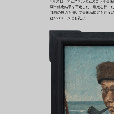
1月31日、
アムステルダム
の
ゴッホ美術
画の鑑定結果を否定した。鑑定を行っ
独自の技術を用いて美術品鑑定を行うL
は458ページにも及ぶ。