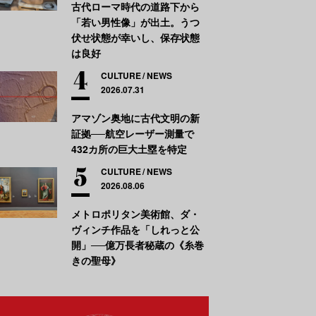
古代ローマ時代の道路下から
「若い男性像」が出土。うつ
伏せ状態が幸いし、保存状態
は良好
CULTURE
NEWS
2026.07.31
アマゾン奥地に古代文明の新
証拠──航空レーザー測量で
432カ所の巨大土塁を特定
CULTURE
NEWS
2026.08.06
メトロポリタン美術館、ダ・
ヴィンチ作品を「しれっと公
開」──億万長者秘蔵の《糸巻
きの聖母》