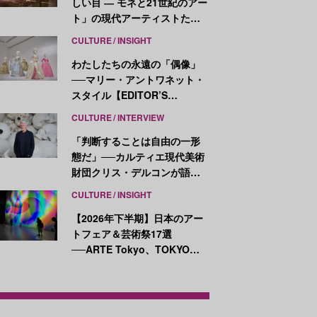
しい目 ― モネと21世紀のアー
ト」の現代アーティストたち
が示す、異なる視点
CULTURE
INSIGHT
わたしたちの永遠の「偶像」
──マリー・アントワネット・
スタイル【EDITOR’S
NOTES】
CULTURE
INTERVIEW
「判断することは自由の一形
態だ」──カルティエ現代美術
財団クリス・デルコンが語
る、公共性と批評
CULTURE
INSIGHT
【2026年下半期】日本のアー
トフェア＆芸術祭17選
──ARTE Tokyo、TOKYO
ATLAS、前橋国際芸術祭ほか
新イベントが続々開幕