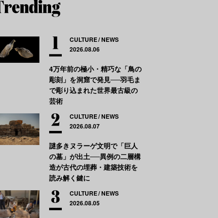
CULTURE
NEWS
2026.08.06
4万年前の極小・精巧な「鳥の
彫刻」を洞窟で発見──羽毛ま
で彫り込まれた世界最古級の
芸術
CULTURE
NEWS
2026.08.07
謎多きヌラーゲ文明で「巨人
の墓」が出土──異例の二層構
造が古代の埋葬・建築技術を
読み解く鍵に
CULTURE
NEWS
2026.08.05