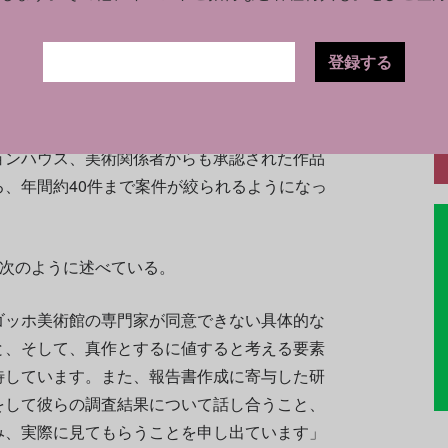
ている。それによると、同館は年間約200件の
99％はゴッホ作ではないと思われるもの」だ
登録する
500件近くに増加したため、同館は対応プロセ
ョンハウス、美術関係者からも承認された作品
、年間約40件まで案件が絞られるようになっ
て次のように述べている。
ゴッホ美術館の専門家が同意できない具体的な
と、そして、真作とするに値すると考える要素
待しています。また、報告書作成に寄与した研
をして彼らの調査結果について話し合うこと、
み、実際に見てもらうことを申し出ています」