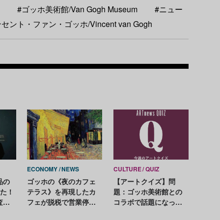
#ゴッホ美術館/Van Gogh Museum
#ニュー
セント・ファン・ゴッホ/Vincent van Gogh
Recom
ECONOMY
NEWS
CULTURE
QUIZ
品の
ゴッホの《夜のカフェ
【アートクイズ】問
った！
テラス》を再現したカ
題：ゴッホ美術館との
査で
フェが脱税で営業停
コラボで話題になった
止。約1億6500万円の売
ゲームは？