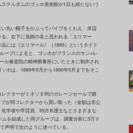
ムステルダムのゴッホ美術館が1日も経たないう
ない丸い帽子をかぶってパイプをくわえ、岸辺
いる。右下に漁師の名と思われる「エリマー
品には《エリマール》（1889）というタイト
グループによると、ゴッホがフランスのサン=レ
ゾール修道院の精神療養所にいたときに制作され
ホは、1889年5月から1890年5月までをそこ
コレクターがミネソタ州のガレージセールで購
ループが同コレクターから買い取った（金額は非公
、化学者や学芸員、特許弁護士などさまざまな
ームを結成した同グループは、調査分析に3万ド
して声明で次のように述べている。