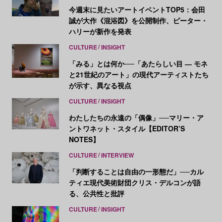
今週末に見たいアートイベントTOP5：会田
誠が大作《混浴図》を公開制作、ピーター・
ハリーが新作を発表
CULTURE
INSIGHT
「みる」とは何か──「あたらしい目 ― モネ
と21世紀のアート」の現代アーティストたち
が示す、異なる視点
CULTURE
INSIGHT
わたしたちの永遠の「偶像」──マリー・ア
ントワネット・スタイル【EDITOR’S
NOTES】
CULTURE
INTERVIEW
「判断することは自由の一形態だ」──カル
ティエ現代美術財団クリス・デルコンが語
る、公共性と批評
CULTURE
INSIGHT