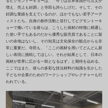
るピグモントーキョーは、「今では世界各国から注文が
増え、売上も好調」と寺田も誇らしげだ。そして、その
好調な業績を支えているのが、ほかでもない若手アーテ
ィストたち。自身の創作活動と並行してピグモントーキ
ョーで働いている彼らは、こうした画材の特徴に精通し
た使い手でもあるのだから優秀な販売員であることに疑
いの余地はないし、その知見は文化保全の観点からも非
常に重要だ。寺田も、「ここの画材を用いてどんどん新
しい表現に挑戦してほしい。それが結果として、日本の
画材が世界に広がる一助となるはず」と期待を込める。
ここではまた、彼らの多彩な技法材料の知識を生かした
子どもや企業のためのワークショップやレクチャーも行
われている。