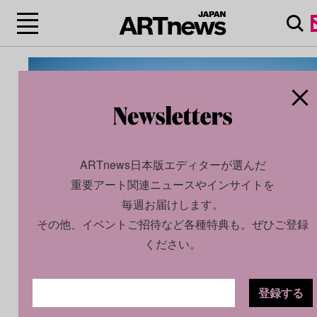
ARTnews日本版エディターが選んだ
重要アート関連ニュースやインサイトを
毎週お届けします。
その他、イベントご招待など各種特典も。ぜひご登録
ください。
国立競技場などで知られる世界的建築家、隈研吾が監修し
登録する
船上スペース「T-LOTUS M」など、天王洲運河から眺める