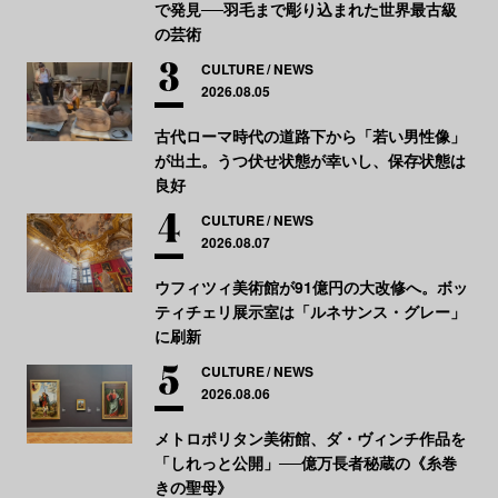
で発見──羽毛まで彫り込まれた世界最古級
の芸術
CULTURE
NEWS
2026.08.05
古代ローマ時代の道路下から「若い男性像」
が出土。うつ伏せ状態が幸いし、保存状態は
良好
CULTURE
NEWS
2026.08.07
ウフィツィ美術館が91億円の大改修へ。ボッ
ティチェリ展示室は「ルネサンス・グレー」
に刷新
CULTURE
NEWS
2026.08.06
メトロポリタン美術館、ダ・ヴィンチ作品を
「しれっと公開」──億万長者秘蔵の《糸巻
きの聖母》