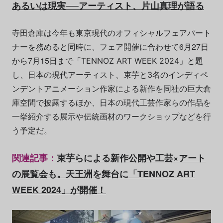
あるいは現実──アーティスト、片山真理が語る
寺田倉庫は今年も東京現代のオフィシャルフェアパート
ナーを務めると同時に、フェア開催に合わせて6月27日
から7月15日まで「
TENNOZ ART WEEK 2024」と題
し、日本の現代アーティスト、束芋と3名のインディペ
を同社の巨大倉
ンデントアニメーション作家による新作
庫空間で披露するほか、日本の現代
工芸作家らの作品を
一挙紹介する展示や伝統画材のワークショップなどを行
う予定だ。
関連記事：
束芋らによる新作公開や工芸
×
アート
の展覧会も。天王洲を舞台に「
TENNOZ ART
WEEK 2024
」が開催！