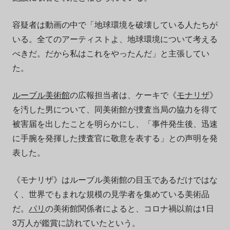
容疑者は動画の中で「地球環境を破壊している人たちが
いる。全てのアーティストよ、地球環境について考える
べきだ。だから私はこれをやったんだ」と主張してい
た。
ルーブル美術館
の広報担当者は、ケーキで《
モナリザ
》
を汚した男について、同美術館が捜査当局の協力を得て
被害届を出したことを明らかにし、「事件発生後、迅速
に手腕を発揮した捜査官に敬意を表する」との声明を発
表した。
《モナリザ》はルーブル美術館の目玉であるだけではな
く、世界でもまれな規模の見学者を集めている美術品
だ。
パリ
の美術館関係者によると、コロナ禍以前は1日
3万人が鑑賞に訪れていたという。