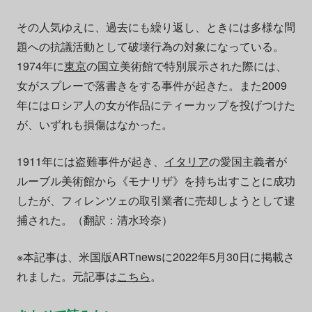
その人気ゆえに、過去にも繰り返し、ときには多様な問
題への抗議活動として破壊行為の対象になっている。
1974年に
東京
の国立美術館で特別展示された際には、
女がスプレーで落書きをする事件が起きた。また2009
年にはロシア人の女が作品にティーカップを投げつけた
が、いずれも損傷はなかった。
1911年には盗難事件が起き、
イタリア
の愛国主義者が
ルーブル美術館から《モナリザ》を持ち出すことに成功
したが、フィレンツェの取引業者に売却しようとして逮
捕された。（翻訳：清水玲奈）
※本記事は、米国版ARTnewsに2022年5月30日に掲載さ
れました。元記事は
こちら
。