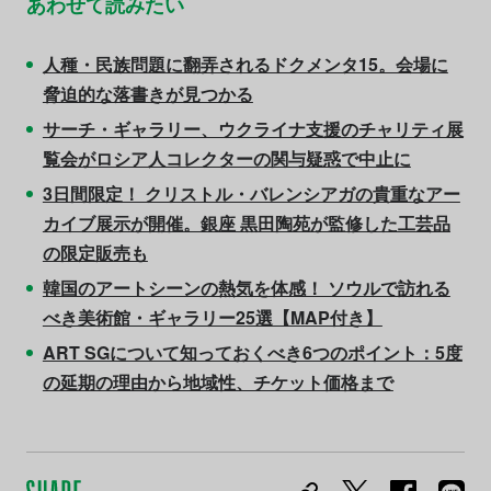
あわせて読みたい
人種・民族問題に翻弄されるドクメンタ15。会場に
脅迫的な落書きが見つかる
サーチ・ギャラリー、ウクライナ支援のチャリティ展
覧会がロシア人コレクターの関与疑惑で中止に
3日間限定！ クリストル・バレンシアガの貴重なアー
カイブ展示が開催。銀座 黒田陶苑が監修した工芸品
の限定販売も
韓国のアートシーンの熱気を体感！ ソウルで訪れる
べき美術館・ギャラリー25選【MAP付き】
ART SGについて知っておくべき6つのポイント：5度
の延期の理由から地域性、チケット価格まで