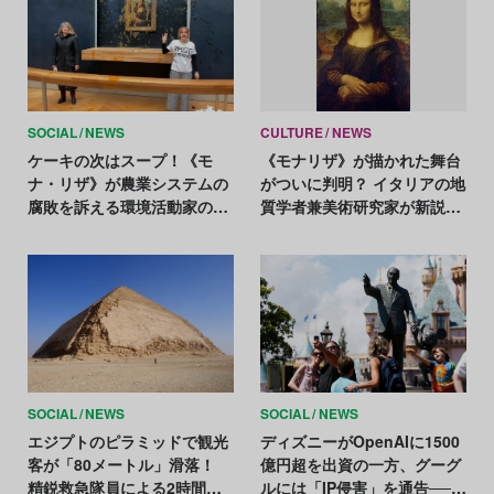
SOCIAL
NEWS
CULTURE
NEWS
ケーキの次はスープ！《モ
《モナリザ》が描かれた舞台
ナ・リザ》が農業システムの
がついに判明？ イタリアの地
腐敗を訴える環境活動家のタ
質学者兼美術研究家が新説を
ーゲットに
発表
SOCIAL
NEWS
SOCIAL
NEWS
エジプトのピラミッドで観光
ディズニーがOpenAIに1500
客が「80メートル」滑落！
億円超を出資の一方、グーグ
精鋭救急隊員による2時間の
ルには「IP侵害」を通告──揺