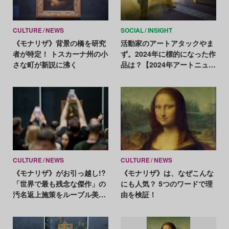
CULTURE
NEWS
SOCIAL
INSIGHT
《モナリザ》背景の橋を研究
活動家のアートアタックやま
者が特定！ トスカーナ州の小
ず。2024年に標的になった作
さな町が新説に沸く
品は？【2024年アートニュー
スまとめ】
CULTURE
NEWS
CULTURE
NEWS
《モナリザ》がお引っ越し!?
《モナリザ》は、なぜこんな
「世界で最も残念な傑作」の
にも人気？ 5つのワードで理
汚名返上施策をルーブル美術
由を検証！
館が検討