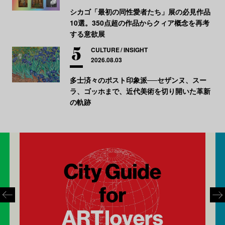
シカゴ「最初の同性愛者たち」展の必見作品
10選。350点超の作品からクィア概念を再考
する意欲展
CULTURE
INSIGHT
2026.08.03
多士済々のポスト印象派──セザンヌ、スー
ラ、ゴッホまで、近代美術を切り開いた革新
の軌跡