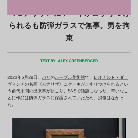
《モナリザ》にケーキがこすりつけ
られるも防弾ガラスで無事。男を拘
束
TEXT BY
ALEX GREENBERGER
2022年5月29日、
パリ
の
ルーブル美術館
で、
レオナルド・ダ・
ヴィンチ
の名画《
モナリザ
》にケーキがこすりつけられるとい
う前代未聞の出来事が起こり、SNSで話題になった。幸いなこ
とに作品は防弾ガラスに保護されていたため、損傷はなかっ
た。