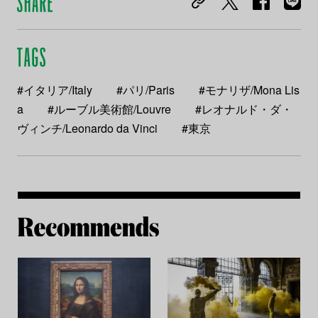
#イタリア/Italy
#パリ/Paris
#モナリザ/Mona Lis
a
#ルーブル美術館/Louvre
#レオナルド・ダ・
ヴィンチ/Leonardo da Vinci
#東京
Re