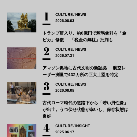
CULTURE
NEWS
2026.08.03
トランプ肝入り、約8億円で騎馬像群を「金
ピカ」修復──「税金の無駄」批判も
CULTURE
NEWS
2026.07.31
アマゾン奥地に古代文明の新証拠──航空レ
ーザー測量で432カ所の巨大土塁を特定
CULTURE
NEWS
2026.08.05
古代ローマ時代の道路下から「若い男性像」
が出土。うつ伏せ状態が幸いし、保存状態は
良好
CULTURE
INSIGHT
2025.06.17