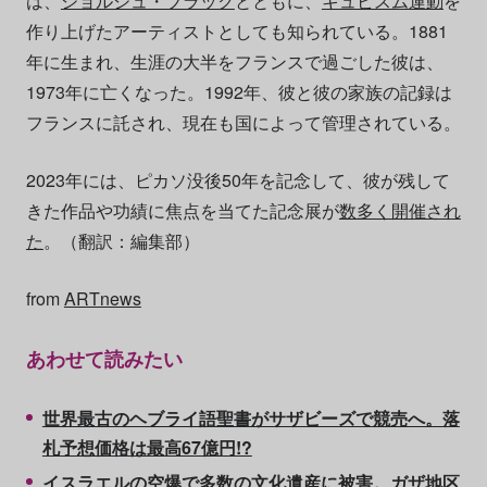
は、
ジョルジュ・ブラック
とともに、
キュビスム運動
を
作り上げたアーティストとしても知られている。1881
年に生まれ、生涯の大半をフランスで過ごした彼は、
1973年に亡くなった。1992年、彼と彼の家族の記録は
フランスに託され、現在も国によって管理されている。
2023年には、ピカソ没後50年を記念して、彼が残して
きた作品や功績に焦点を当てた記念展が
数多く開催され
た
。（翻訳：編集部）
from
ARTnews
あわせて読みたい
世界最古のヘブライ語聖書がサザビーズで競売へ。落
札予想価格は最高67億円!?
イスラエルの空爆で多数の文化遺産に被害。ガザ地区