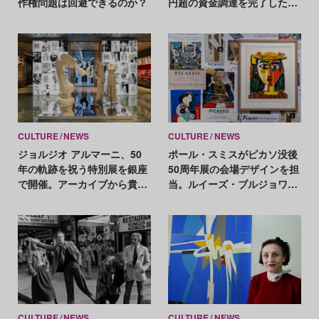
作権問題は回避できるのか？
円超の資金調達を完了した新
興企業に聞く
CULTURE
NEWS
CULTURE
NEWS
ジョルジオ アルマーニ、50
ポール・スミスがピカソ没後
年の軌跡を祝う特別展を銀座
50周年展の会場デザインを担
で開催。アーカイブから貴重
当。ルイーズ・ブルジョワな
な30ルックが集結
ど現代アートと対比
CULTURE
NEWS
CULTURE
NEWS