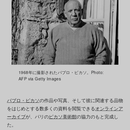
1968年に撮影されたパブロ・ピカソ。Photo:
AFP via Getty Images
パブロ・ピカソ
の作品や写真、そして彼に関連する品物
をはじめとする数多くの資料を閲覧できる
オンラインア
ーカイブ
が、パリの
ピカソ美術館
の協力のもと完成し
た。