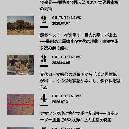
で発見──羽毛まで彫り込まれた世界最古級
の芸術
CULTURE
NEWS
2026.08.07
謎多きヌラーゲ文明で「巨人の墓」が出土
──異例の二層構造が古代の埋葬・建築技術
を読み解く鍵に
CULTURE
NEWS
2026.08.05
古代ローマ時代の道路下から「若い男性像」
が出土。うつ伏せ状態が幸いし、保存状態は
良好
CULTURE
NEWS
2026.07.31
アマゾン奥地に古代文明の新証拠──航空レ
ーザー測量で432カ所の巨大土塁を特定
CULTURE
NEWS