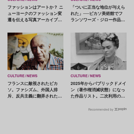
ファッションはアートか？ ニ
「ついに正当な地位が与えら
ューヨークのファッション変
れた」──ピカソ美術館でフ
遷を伝える写真アーカイブの
ランソワーズ・ジロー作品の
展覧会が開催
常設が決定
CULTURE
NEWS
CULTURE
NEWS
フランスに敵視されたピカ
2025年からパブリックドメイ
ソ。ファシズム、外国人排
ン（著作権消滅状態）になっ
斥、反共主義に翻弄された知
た作品リスト。二次利用の注
られざる一面
意点は？
Recommended by