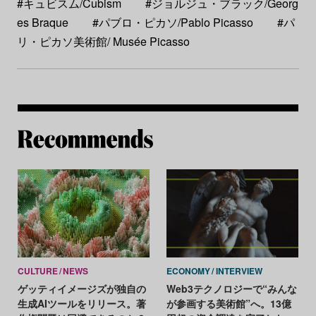
#キュビスム/Cubism
#ジョルジュ・ブラック/Georg
es Braque
#パブロ・ピカソ/Pablo Picasso
#パ
リ・ピカソ美術館/ Musée Picasso
Re
CULTURE
NEWS
ECONOMY
INTERVIEW
ゲッティイメージズが独自の
Web3テクノロジーで“みんな
生成AIツールをリリース。著
が参画する美術館”へ。13億