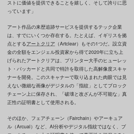
ストに価値を提供できることを嬉しく、そして誇りに思
っています」
アート作品の来歴追跡サービスを提供するテック企業
は、すでにいくつか存在する。たとえば、イギリスを拠
点とする
アートクリア
（Artclear）もその1つだ。設立資
金の全額をエンジェル投資家から得て2020年に立ち上
げられたアートクリアは、プリンター大手のヒューレッ
ト・パッカードと共同で特許を取得した高解像度スキャ
ナーを開発。このスキャナーで取り込まれた肉眼では見
えない微細な画像がデジタルの「指紋」としてブロック
チェーン上に保存され、「破壊と改ざんが不可能な」真
正性の証明書として使用される。
そのほか、フェアチェーン（Fairchain）やアーキュア
ル（Arcual）など、AI分析やデジタル指紋ではなく、ブ