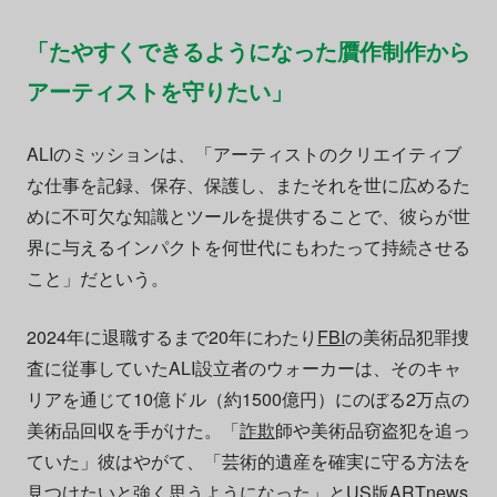
「たやすくできるようになった贋作制作から
アーティストを守りたい」
ALIのミッションは、「アーティストのクリエイティブ
な仕事を記録、保存、保護し、またそれを世に広めるた
めに不可欠な知識とツールを提供することで、彼らが世
界に与えるインパクトを何世代にもわたって持続させる
こと」だという。
2024年に退職するまで20年にわたり
FBI
の美術品犯罪捜
査に従事していたALI設立者のウォーカーは、そのキャ
リアを通じて10億ドル（約1500億円）にのぼる2万点の
美術品回収を手がけた。「
詐欺
師や美術品窃盗犯を追っ
ていた」彼はやがて、「芸術的遺産を確実に守る方法を
見つけたいと強く思うようになった」とUS版ARTnews