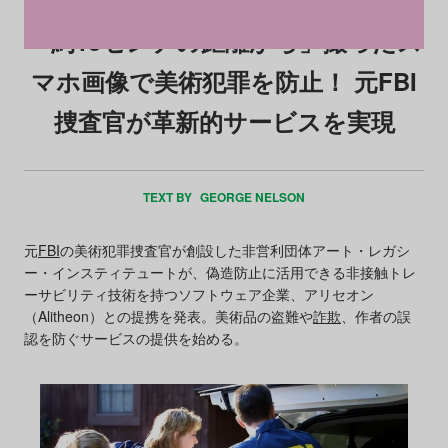
「約13センチの距離から」撮ったス
マホ画像で美術犯罪を防止！ 元FBI
捜査官が革新的サービスを実現
TEXT BY
GEORGE NELSON
元
FBI
の美術犯罪捜査官が創設した非営利団体アート・レガシ
ー・インスティテュートが、偽造防止に活用できる非接触トレ
ーサビリティ技術を持つソフトウェア企業、アリセオン
（Alitheon）との提携を発表。美術品の盗難や
詐欺
、作者の誤
認を防ぐサービスの提供を始める。