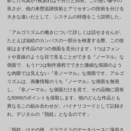
影した写真が1枚あれば十分だと回答。この使い勝手の
良さが、他の来歴追跡技術とアリセオンの技術を分ける
大きな違いだとして、システムの特徴をこう説明した。
「アルゴリズムの働きについて詳しくは話せませんが、
たとえば油絵のカンバスの一部分を検査する際、この技
術はまず作品の2つの側面を見分けます。1つはフォン
トや直線のような目で見ることができる『ノーマル』な
側面で、もう1つは制作過程でできた微細な痕跡のよう
な肉眼では見えない『非ノーマル』な側面です。アルゴ
リズムは、画像情報のうち『ノーマル』な側面を無視
し、『非ノーマル』な側面だけを見て、その品物に固有
な5000のポイントを採取します。他のどんな作品とも
異なるこの組み合わせが、バイナリコードとして記録さ
れ、デジタルの『指紋』となるのです」
「指紋」はその後、クラウド上のデータベースに保存さ