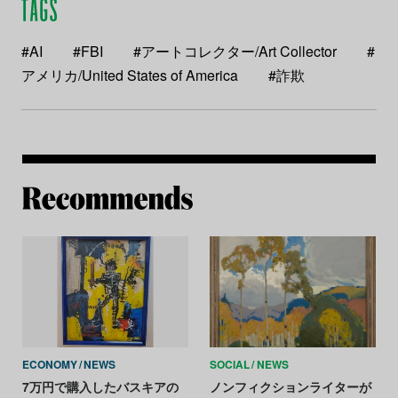
#AI
#FBI
#アートコレクター/Art Collector
#
アメリカ/United States of America
#詐欺
Re
ECONOMY
NEWS
SOCIAL
NEWS
7万円で購入したバスキアの
ノンフィクションライターが