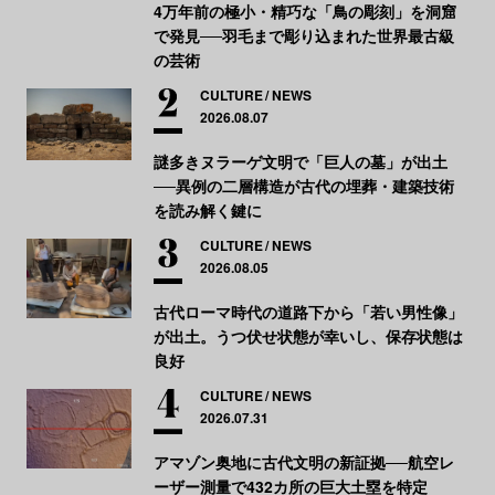
4万年前の極小・精巧な「鳥の彫刻」を洞窟
で発見──羽毛まで彫り込まれた世界最古級
の芸術
CULTURE
NEWS
2026.08.07
謎多きヌラーゲ文明で「巨人の墓」が出土
──異例の二層構造が古代の埋葬・建築技術
を読み解く鍵に
CULTURE
NEWS
2026.08.05
古代ローマ時代の道路下から「若い男性像」
が出土。うつ伏せ状態が幸いし、保存状態は
良好
CULTURE
NEWS
2026.07.31
アマゾン奥地に古代文明の新証拠──航空レ
ーザー測量で432カ所の巨大土塁を特定