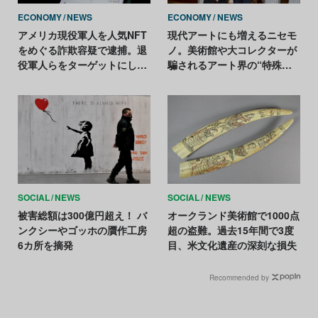
ECONOMY
NEWS
ECONOMY
NEWS
アメリカ現役軍人を人気NFT
現代アートにも増えるニセモ
をめぐる詐欺容疑で逮捕。退
ノ。美術館や大コレクターが
役軍人らをターゲットにした
騙されるアート界の“特殊事
「出口詐欺」か
情“
SOCIAL
NEWS
SOCIAL
NEWS
被害総額は300億円超え！ バ
オークランド美術館で1000点
ンクシーやゴッホの贋作工房
超の盗難。過去15年間で3度
6カ所を摘発
目、米文化遺産の深刻な損失
Recommended by