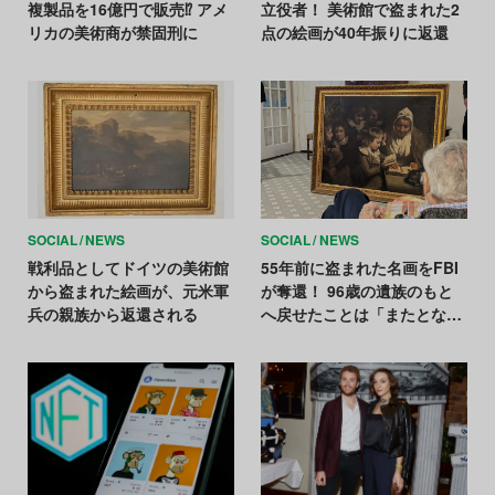
複製品を16億円で販売⁉ アメ
立役者！ 美術館で盗まれた2
リカの美術商が禁固刑に
点の絵画が40年振りに返還
SOCIAL
NEWS
SOCIAL
NEWS
戦利品としてドイツの美術館
55年前に盗まれた名画をFBI
から盗まれた絵画が、元米軍
が奪還！ 96歳の遺族のもと
兵の親族から返還される
へ戻せたことは「またとない
喜び」