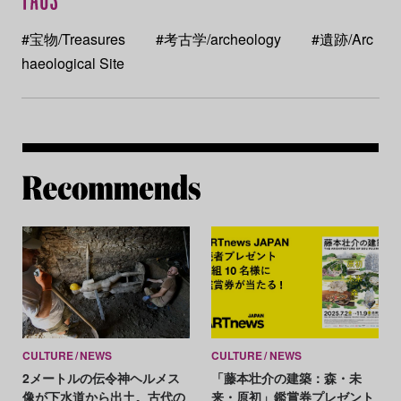
#宝物/Treasures
#考古学/archeology
#遺跡/Arc
haeological Site
Re
CULTURE
NEWS
CULTURE
NEWS
2メートルの伝令神ヘルメス
「藤本壮介の建築：森・未
像が下水道から出土。古代の
来・原初」鑑賞券プレゼント