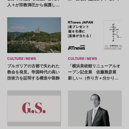
人々が宗教弾圧から保護した
可能性も
CULTURE
NEWS
CULTURE
NEWS
ブルガリアの古都で失われた
「横浜美術館リニューアルオ
教会を発見。帝国時代の高い
ープン記念展 佐藤雅彦展
技術力を証明する構造や装飾
新しい×（作り方＋分かり
方）」鑑賞券プレゼント