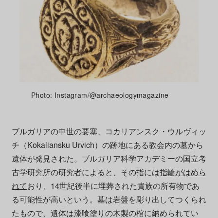
Photo: Instagram/@archaeologymagazine
ブルガリアの中世の要塞、コカリアンスク・ウルヴィッ
チ（Kokaliansku Urvich）の跡地にある教会内の墓から
遺体が発見された。ブルガリア科学アカデミーの国立考
古学研究所の研究者によると、その指には
指輪がはめら
れて
おり、14世紀後半に埋葬された貴族の所有物であ
る可能性が高いという。墓は岩盤を彫り出してつくられ
たもので、遺体は漆喰塗りの木製の棺に納められてい