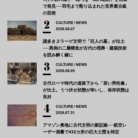
で発見──羽毛まで彫り込まれた世界最古級
の芸術
CULTURE
NEWS
2026.08.07
謎多きヌラーゲ文明で「巨人の墓」が出土
──異例の二層構造が古代の埋葬・建築技術
を読み解く鍵に
CULTURE
NEWS
2026.08.05
古代ローマ時代の道路下から「若い男性像」
が出土。うつ伏せ状態が幸いし、保存状態は
良好
CULTURE
NEWS
2026.07.31
アマゾン奥地に古代文明の新証拠──航空レ
ーザー測量で432カ所の巨大土塁を特定