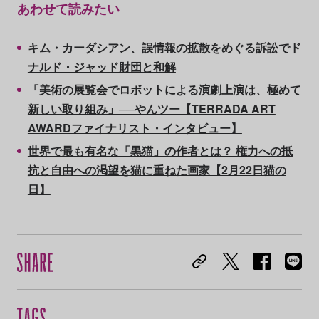
あわせて読みたい
キム・カーダシアン、誤情報の拡散をめぐる訴訟でド
ナルド・ジャッド財団と和解
「美術の展覧会でロボットによる演劇上演は、極めて
新しい取り組み」──やんツー【TERRADA ART
AWARDファイナリスト・インタビュー】
世界で最も有名な「黒猫」の作者とは？ 権力への抵
抗と自由への渇望を猫に重ねた画家【2月22日猫の
日】