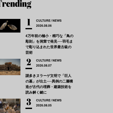
CULTURE
NEWS
2026.08.06
4万年前の極小・精巧な「鳥の
彫刻」を洞窟で発見──羽毛ま
で彫り込まれた世界最古級の
芸術
CULTURE
NEWS
2026.08.07
謎多きヌラーゲ文明で「巨人
の墓」が出土──異例の二層構
造が古代の埋葬・建築技術を
読み解く鍵に
CULTURE
NEWS
2026.08.05