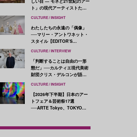
しい目 ― モネと21世紀のアー
ト」の現代アーティストたち
が示す、異なる視点
CULTURE
INSIGHT
わたしたちの永遠の「偶像」
──マリー・アントワネット・
スタイル【EDITOR’S
NOTES】
CULTURE
INTERVIEW
「判断することは自由の一形
態だ」──カルティエ現代美術
財団クリス・デルコンが語
る、公共性と批評
CULTURE
INSIGHT
【2026年下半期】日本のアー
トフェア＆芸術祭17選
──ARTE Tokyo、TOKYO
ATLAS、前橋国際芸術祭ほか
新イベントが続々開幕