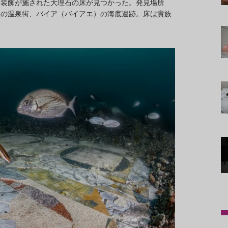
な装飾が施された大理石の床が見つかった。発見場所
マ
の温泉街、バイア（バイアエ）の海底遺跡。床は貴族