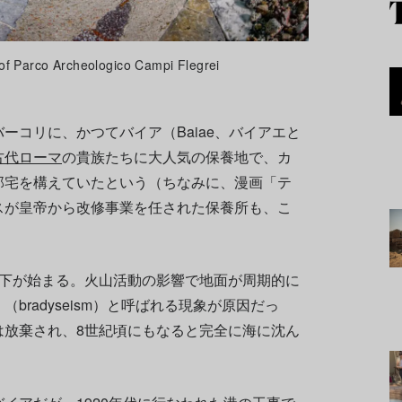
of Parco Archeologico Campi Flegrei
ーコリに、かつてバイア（Baiae、バイアエと
古代ローマ
の貴族たちに大人気の保養地で、カ
邸宅を構えていたという（ちなみに、漫画「テ
スが皇帝から改修事業を任された保養所も、こ
沈下が始まる。火山活動の影響で地面が周期的に
bradyseism）と呼ばれる現象が原因だっ
は放棄され、8世紀頃にもなると完全に海に沈ん