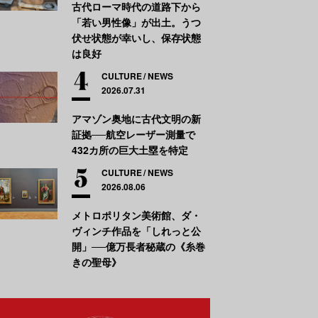
古代ローマ時代の道路下から
「若い男性像」が出土。うつ
伏せ状態が幸いし、保存状態
は良好
CULTURE
NEWS
2026.07.31
アマゾン奥地に古代文明の新
証拠──航空レーザー測量で
432カ所の巨大土塁を特定
CULTURE
NEWS
2026.08.06
メトロポリタン美術館、ダ・
ヴィンチ作品を「しれっと公
開」──億万長者秘蔵の《糸巻
きの聖母》