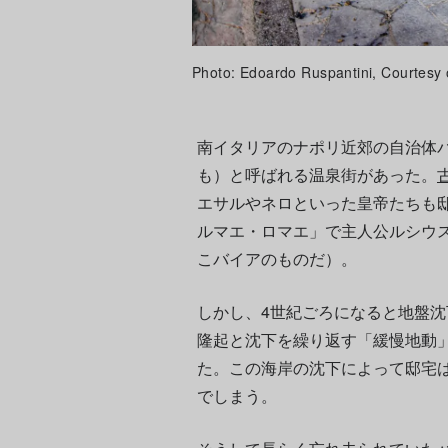
Photo: Edoardo Ruspantini, Courtesy 
南イタリアのナポリ近郊の自治体バ
も）と呼ばれる温泉街があった。
エサルやネロといった皇帝たちも
ルマエ・ロマエ」で主人公ルシウ
こバイアのものだ）。
しかし、4世紀ごろになると地盤
隆起と沈下を繰り返す「緩慢地動」（
た。この海岸の沈下によって邸宅
でしまう。