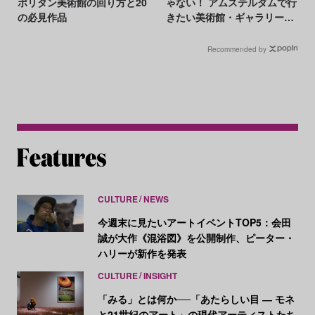
ポリタン美術館の回り方と20
ゃない！ アムステルダムで行
の必見作品
きたい美術館・ギャラリー20
選【MAP付き】
Recommended by
CULTURE
NEWS
今週末に見たいアートイベントTOP5：会田
誠が大作《混浴図》を公開制作、ピーター・
ハリーが新作を発表
CULTURE
INSIGHT
「みる」とは何か──「あたらしい目 ― モネ
と21世紀のアート」の現代アーティストたち