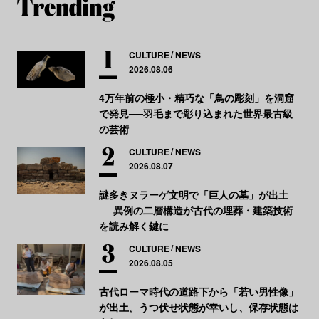
CULTURE
NEWS
2026.08.06
4万年前の極小・精巧な「鳥の彫刻」を洞窟
で発見──羽毛まで彫り込まれた世界最古級
の芸術
CULTURE
NEWS
2026.08.07
謎多きヌラーゲ文明で「巨人の墓」が出土
──異例の二層構造が古代の埋葬・建築技術
を読み解く鍵に
CULTURE
NEWS
2026.08.05
古代ローマ時代の道路下から「若い男性像」
が出土。うつ伏せ状態が幸いし、保存状態は