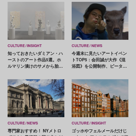
CULTURE
INSIGHT
CULTURE
NEWS
知っておきたいダミアン・ハ
今週末に見たいアートイベン
ーストのアート作品5選。ホ
トTOP5：会田誠が大作《混
ルマリン漬けのサメから胎児
浴図》を公開制作、ピータ
の彫刻まで
ー・ハリーが新作を発表
CULTURE
NEWS
CULTURE
INSIGHT
専門家おすすめ！ NYメトロ
ゴッホやフェルメールだけじ