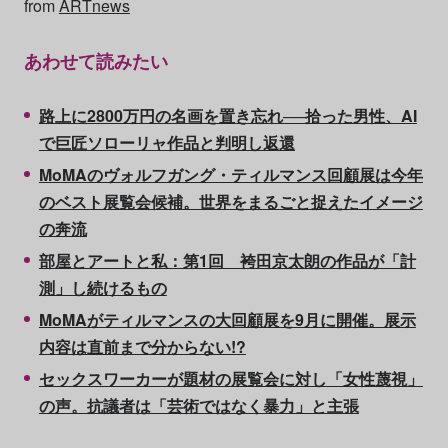
from
ARTnews
あわせて読みたい
路上に2800万円の名画を置き忘れ──拾った男性、AI
で巨匠ソローリャ作品と判明し返還
MoMAのヴォルフガング・ティルマンス回顧展は今年
のベスト展覧会候補。世界をまるごと捉えたイメージ
の奔流
部屋とアートと私：第1回 袴田京太朗の作品が「計
測」し続けるもの
MoMAがティルマンスの大回顧展を9月に開催。展示
内容は直前まで分からない!?
セックスワーカーが題材の展覧会に対し「女性蔑視」
の声。抗議者は「芸術ではなく暴力」と主張