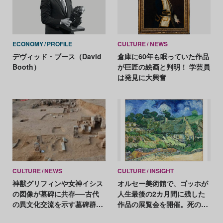
ECONOMY
PROFILE
CULTURE
NEWS
デヴィッド・ブース（David
倉庫に60年も眠っていた作品
Booth）
が巨匠の絵画と判明！ 学芸員
は発見に大興奮
CULTURE
NEWS
CULTURE
INSIGHT
神獣グリフィンや女神イシス
オルセー美術館で、ゴッホが
の図像が墓碑に共存──古代
人生最後の2カ月間に残した
の異文化交流を示す墓碑群が
作品の展覧会を開催。死の直
出土
前に取り組んだ風景画とは