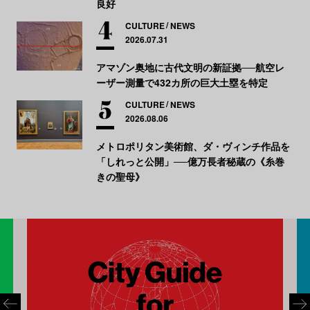
良好
CULTURE
NEWS
2026.07.31
アマゾン奥地に古代文明の新証拠──航空レ
ーザー測量で432カ所の巨大土塁を特定
CULTURE
NEWS
2026.08.06
メトロポリタン美術館、ダ・ヴィンチ作品を
「しれっと公開」──億万長者秘蔵の《糸巻
きの聖母》