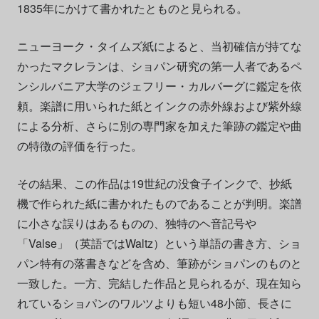
1835年にかけて書かれたとものと見られる。
ニューヨーク・タイムズ紙によると、当初確信が持てな
かったマクレランは、ショパン研究の第一人者であるペ
ンシルバニア大学のジェフリー・カルバーグに鑑定を依
頼。楽譜に用いられた紙とインクの赤外線および紫外線
による分析、さらに別の専門家を加えた筆跡の鑑定や曲
の特徴の評価を行った。
その結果、この作品は19世紀の没食子インクで、抄紙
機で作られた紙に書かれたものであることが判明。楽譜
に小さな誤りはあるものの、独特のヘ音記号や
「Valse」（英語ではWaltz）という単語の書き方、ショ
パン特有の落書きなどを含め、筆跡がショパンのものと
一致した。一方、完結した作品と見られるが、現在知ら
れているショパンのワルツよりも短い48小節、長さに