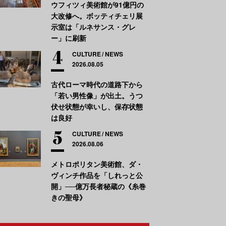
ウフィツィ美術館が91億円の
大改修へ。ボッティチェリ展
示室は「ルネサンス・グレ
ー」に刷新
CULTURE
NEWS
2026.08.05
古代ローマ時代の道路下から
「若い男性像」が出土。うつ
伏せ状態が幸いし、保存状態
は良好
CULTURE
NEWS
2026.08.06
メトロポリタン美術館、ダ・
ヴィンチ作品を「しれっと公
開」──億万長者秘蔵の《糸巻
きの聖母》