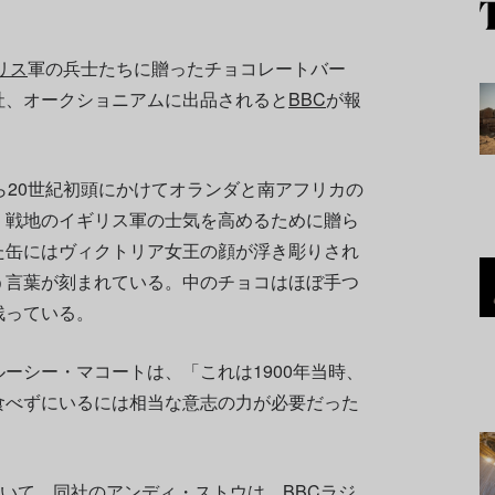
リス
軍の兵士たちに贈ったチョコレートバー
社、オークショニアムに出品されると
BBC
が報
ら20世紀初頭にかけてオランダと南アフリカの
、戦地のイギリス軍の士気を高めるために贈ら
た缶にはヴィクトリア女王の顔が浮き彫りされ
う言葉が刻まれている。中のチョコはほぼ手つ
残っている。
ーシー・マコートは、「これは1900年当時、
食べずにいるには相当な意志の力が必要だった
ついて、同社のアンディ・ストウは、BBCラジ