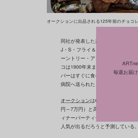
オークションに出品される125年前のチョコレートバー。P
同社が発表した声明によれば、ヴィ
J・S・フライ＆サンズ社、キャド
ーントリー・アンド・カンパニー
ART
コは1900年末までに12万個以
毎週お届け
バーはすぐに食べられたが、一部
病院へ送られたとストウは話す。
オークション
は6月に行われる。予
円～7万円）と高くはないが、ス
ィナーパーティーでの話のネタ」
人気が出るだろうと予測している