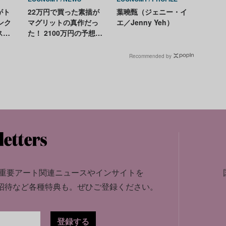
がト
22万円で買った素描が
葉曉甄（ジェニー・イ
ンク
マグリットの真作だっ
エ／Jenny Yeh）
ス香
た！ 2100万円の予想落
セー
札価格でオークション
に出品へ
Recommended by
重要アート関連ニュースやインサイトを
招待など各種特典も。
ぜひご登録ください。
登録する