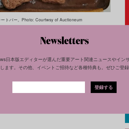
hoto: Courtwsy of Auctioneum
クトリア女王は1899年に特別な缶の製造を、
バリー・ブラザーズ・リミテッド社、そしてロ
・リミテッド社に依頼したという。缶入りチョ
news日本版エディターが選んだ
重要アート関連ニュースやイン
上が兵士たちに配られた。ほとんどのチョコレート
します。
その他、イベントご招待など各種特典も。ぜひご登録
は愛する人へ、あるいは負傷した兵士のために
登録する
想落札価格は250ポンドから400ポンド（約4万
トウは「重要な歴史の一部を欲しい」人や、「デ
を求める人々、そして軍事品コレクターの間で
。