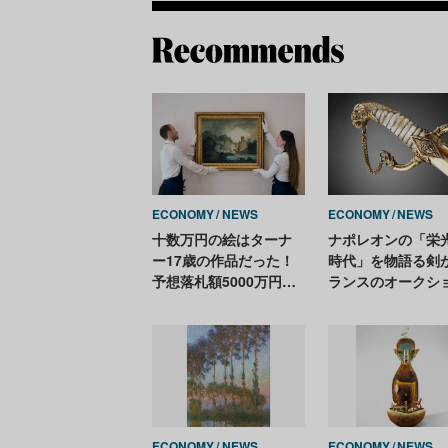
ECONOMY
NEWS
ECONOMY
NEWS
十数万円の絵はターナ
ナポレオンの「栄
ー17歳の作品だった！
時代」を物語る剣
予想落札額5000万円超
ランスのオークシ
でサザビーズがオーク
に。予想落札価格
ションへ
億6000万円
ECONOMY
NEWS
ECONOMY
NEWS