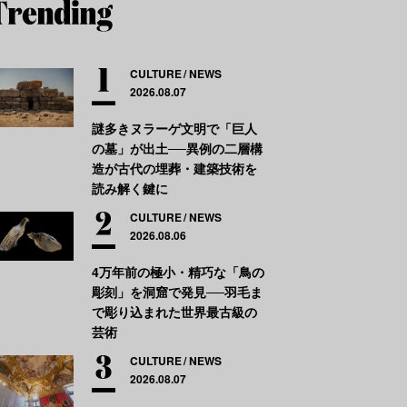
CULTURE
NEWS
2026.08.07
謎多きヌラーゲ文明で「巨人
の墓」が出土──異例の二層構
造が古代の埋葬・建築技術を
読み解く鍵に
CULTURE
NEWS
2026.08.06
4万年前の極小・精巧な「鳥の
彫刻」を洞窟で発見──羽毛ま
で彫り込まれた世界最古級の
芸術
CULTURE
NEWS
2026.08.07