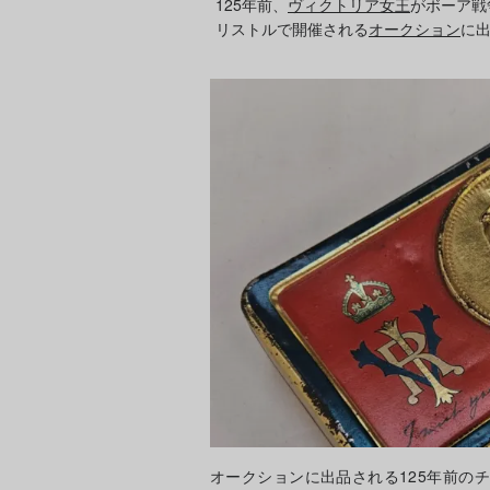
125年前、
ヴィクトリア女王
がボーア戦
リストルで開催される
オークション
に
オークションに出品される125年前のチョコレート