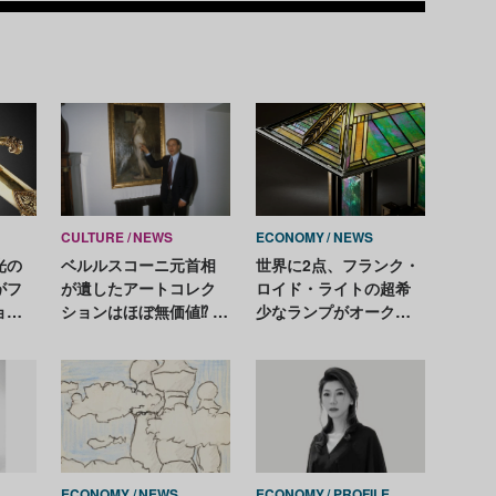
Recom
CULTURE
NEWS
ECONOMY
NEWS
光の
ベルルスコーニ元首相
世界に2点、フランク・
がフ
が遺したアートコレク
ロイド・ライトの超希
ョン
ションはほぼ無価値⁉ 深
少なランプがオークシ
は約1
夜番組のオークション
ョンへ。予想落札価格
で作品を購入していた
は7億円
ECONOMY
NEWS
ECONOMY
PROFILE