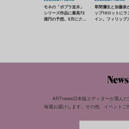
モネの「ポプラ並木」
草間彌生と加藤泉
シリーズ作品に最高72
ップ10ロットにラ
億円の予想。5月にクリ
イン。フィリップ
スティーズのイブニン
港の近現代アート
グセールへ
ル結果速報
ARTnews日本版エディターが選んだ
毎週お届けします。
その他、イベントご