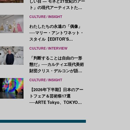
しい目 ― モネと21世紀のアー
ト」の現代アーティストたち
が示す、異なる視点
CULTURE
INSIGHT
わたしたちの永遠の「偶像」
──マリー・アントワネット・
スタイル【EDITOR’S
NOTES】
CULTURE
INTERVIEW
「判断することは自由の一形
態だ」──カルティエ現代美術
財団クリス・デルコンが語
る、公共性と批評
CULTURE
INSIGHT
【2026年下半期】日本のアー
トフェア＆芸術祭17選
──ARTE Tokyo、TOKYO
ATLAS、前橋国際芸術祭ほか
新イベントが続々開幕