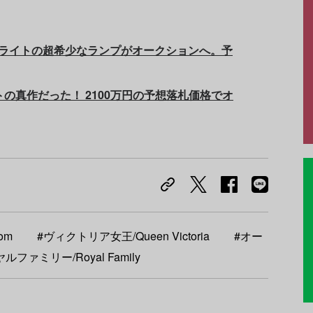
・ライトの超希少なランプがオークションへ。予
の真作だった！ 2100万円の予想落札価格でオ
om
#ヴィクトリア女王/Queen Victoria
#オー
ルファミリー/Royal Family