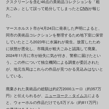
クスクリーンを含む46点の美術品コレクションを「粗
大ごみ」として誤って処分してしまったと
CNN
が報じ
た。
マースホルスト市が4月24日に発表した声明によると、
同市の美術品コレクションを整理するため地下室に保管
していたところ2023年に水漏れが発生。放置したため
に状態が悪化し、市職員が粗大ごみと認識して廃棄。
2024年11月に市が紛失に気が付き、警察に届けたとい
う。この件について独立機関による調査が委託された
が、地元当局はこれらの作品が見つかる見込みはないと
している。
廃棄された美術品の総額は約2万2000ユーロ（約357万
円）と伝えられるが、
ニューヨーク・タイムス
による
と、ウォーホルの作品だけでも5万ドル（約811万円）