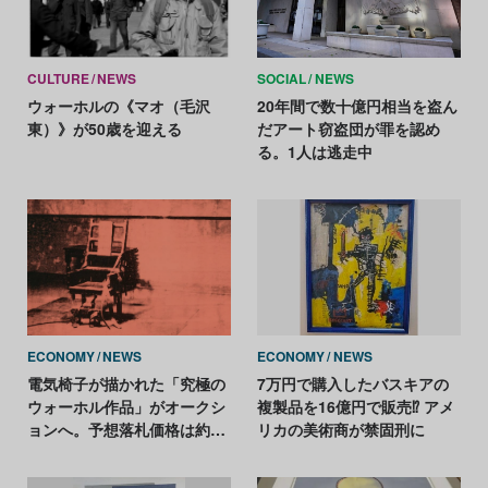
CULTURE
NEWS
SOCIAL
NEWS
ウォーホルの《マオ（毛沢
20年間で数十億円相当を盗ん
東）》が50歳を迎える
だアート窃盗団が罪を認め
る。1人は逃走中
ECONOMY
NEWS
ECONOMY
NEWS
電気椅子が描かれた「究極の
7万円で購入したバスキアの
ウォーホル作品」がオークシ
複製品を16億円で販売⁉ アメ
ョンへ。予想落札価格は約43
リカの美術商が禁固刑に
億円