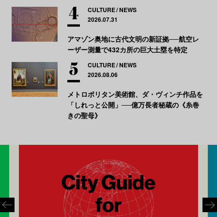
CULTURE
NEWS
2026.07.31
アマゾン奥地に古代文明の新証拠──航空レ
ーザー測量で432カ所の巨大土塁を特定
CULTURE
NEWS
2026.08.06
メトロポリタン美術館、ダ・ヴィンチ作品を
「しれっと公開」──億万長者秘蔵の《糸巻
きの聖母》