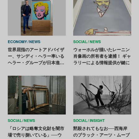
ECONOMY
NEWS
SOCIAL
NEWS
世界屈指のアートアドバイザ
ウォーホルが描いたレーニン
ー、サンディ・ヘラー率いる
肖像画の所有者を逮捕！ ギャ
ヘラー・グループが日本進
ラリーによる情報提供が鍵に
出。創設パートナーに中島悦
子
SOCIAL
NEWS
SOCIAL
INSIGHT
「ロシアは略奪文化財を闇市
黙殺されてもなお──西海岸
場で売り捌いている」──ウ
のブラック・アーツ・ムーブ