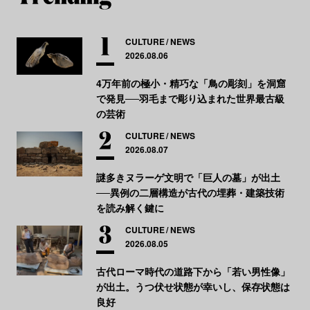
CULTURE
NEWS
2026.08.06
4万年前の極小・精巧な「鳥の彫刻」を洞窟
で発見──羽毛まで彫り込まれた世界最古級
の芸術
CULTURE
NEWS
2026.08.07
謎多きヌラーゲ文明で「巨人の墓」が出土
──異例の二層構造が古代の埋葬・建築技術
を読み解く鍵に
CULTURE
NEWS
2026.08.05
古代ローマ時代の道路下から「若い男性像」
が出土。うつ伏せ状態が幸いし、保存状態は
良好