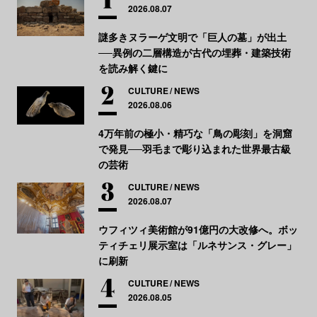
2026.08.07
謎多きヌラーゲ文明で「巨人の墓」が出土
──異例の二層構造が古代の埋葬・建築技術
を読み解く鍵に
CULTURE
NEWS
2026.08.06
4万年前の極小・精巧な「鳥の彫刻」を洞窟
で発見──羽毛まで彫り込まれた世界最古級
の芸術
CULTURE
NEWS
2026.08.07
ウフィツィ美術館が91億円の大改修へ。ボッ
ティチェリ展示室は「ルネサンス・グレー」
に刷新
CULTURE
NEWS
2026.08.05