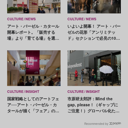
CULTURE
NEWS
CULTURE
NEWS
アート・バーゼル・カタール
いよいよ開幕！ アート・バー
開幕レポート。「販売する
ゼルの花形「アンリミテッ
場」より「育てる場」を選ん
ド」セクションで必見の10作
だ新フェアの実験
品
CULTURE
INSIGHT
CULTURE
INSIGHT
国家戦略としてのアートフェ
市原研太郎評：Mind the
ア──アート・バーゼル・カ
gap, please！（ギャップに
タールが描く「フェア」の新
ご注意！）グローバル化ただ
しいかたち
なかのアートフェア【前編】
コロナ禍以前
Recommended by