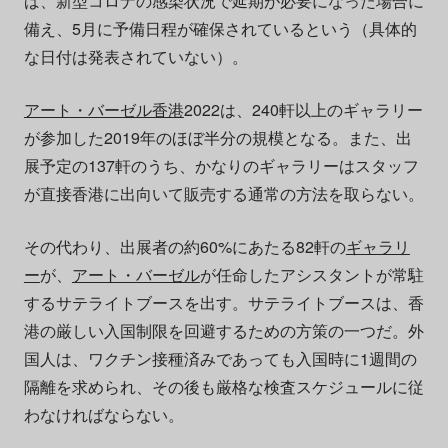
ば、新型コロナの感染状況で延期が必要になった場合に
備え、5月に予備日程が確保されているという（具体的
な日付は発表されていない）。
アート・バーゼル香港
2022は、240軒以上のギャラリー
が参加した2019年のほぼ半分の規模となる。また、出
展予定の137軒のうち、かなりのギャラリーはスタッフ
が直接香港に出向いて販売する通常の方法を取らない。
その代わり、出展者の約60%にあたる82軒の
ギャラリ
ー
が、
アート・バーゼル
が任命したアシスタントが常駐
するサテライトブースを出す。サテライトブースは、香
港の厳しい入国制限を回避するための方策の一つだ。外
国人は、ワクチン接種済みであっても入国時に1週間の
隔離を求められ、その後も厳格な検査スケジュールに従
わなければならない。