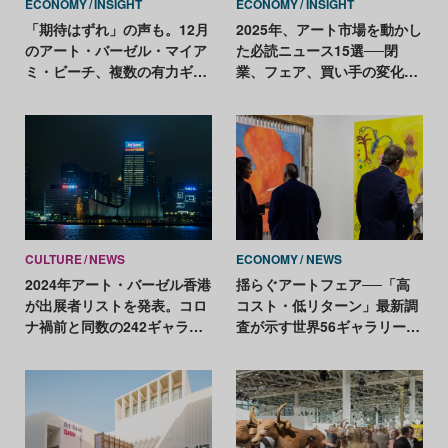
ECONOMY
INSIGHT
ECONOMY
INSIGHT
「期待はずれ」の声も。12月
2025年、アート市場を動かし
のアート・バーゼル・マイア
た必読ニュース15選──閉
ミ・ビーチ、複数の有力ギャ
業、フェア、買い手の変化ま
ラリーが出展見送り
で【2025年アートニュースま
とめ】
CULTURE
NEWS
ECONOMY
NEWS
2024年アート・バーゼル香港
揺らぐアートフェア──「高
が出展者リストを発表。コロ
コスト・低リターン」最新調
ナ禍前と同数の242ギャラリ
査が示す世界56ギャラリーの
ーが参加
本音