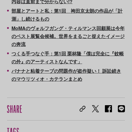
内容は直前まで分からない!?
部屋とアートと私：第1回 袴田京太朗の作品が「計
測」し続けるもの
MoMAのヴォルフガング・ティルマンス回顧展は今年
のベスト展覧会候補。世界をまるごと捉えたイメージ
の奔流
つくる手つなぐ手：第1回 栗林隆「僕は完全に『蚊帳
の外』のアーティストなんです」
バナナと粘着テープの問題作が盗作疑い！ 訴訟続き
のマウリツィオ・カテランまとめ