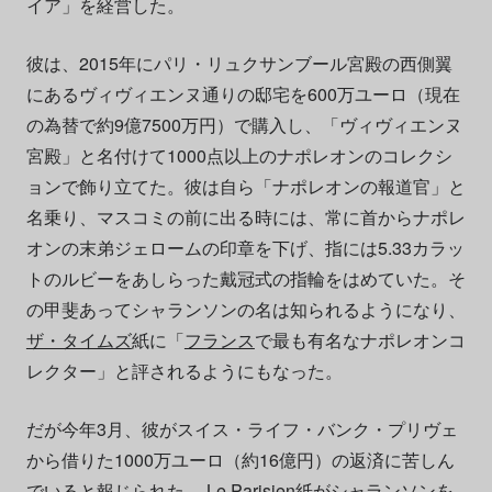
イア」を経営した。
彼は、2015年にパリ・リュクサンブール宮殿の西側翼
にあるヴィヴィエンヌ通りの邸宅を600万ユーロ（現在
の為替で約9億7500万円）で購入し、「ヴィヴィエンヌ
宮殿」と名付けて1000点以上のナポレオンのコレクシ
ョンで飾り立てた。彼は自ら「ナポレオンの報道官」と
名乗り、マスコミの前に出る時には、常に首からナポレ
オンの末弟ジェロームの印章を下げ、指には5.33カラッ
トのルビーをあしらった戴冠式の指輪をはめていた。そ
の甲斐あってシャランソンの名は知られるようになり、
ザ・タイムズ
紙に「
フランス
で最も有名なナポレオンコ
レクター」と評されるようにもなった。
だが今年3月、彼がスイス・ライフ・バンク・プリヴェ
から借りた1000万ユーロ（約16億円）の返済に苦しん
でいると報じられた。 Le Parisien紙がシャランソンを