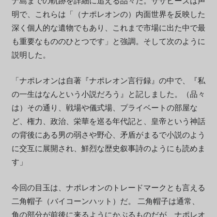
ナ島までの軌跡を詳細に追える品々だ。サザビーズは声
明で、これらは「（ナポレオンの）内面世界を反映した
深く個人的な遺物でもあり、これまで市場に出た中で最
も重要なもののひとつです」と強調。そして次のように
説明した。
「ナポレオンは自著『ナポレオン言行録』の中で、『私
の一生はなんという小説だろう』と記しました。（品々
は）その通り、戦場や儀式場、プライベートの部屋な
ど、権力、政治、栄華を巡る年代記と、皇帝という神話
の背後にある男の弱さや野心、矛盾がまるで小説のよう
に交互に展開され、鮮烈な歴史叙事詩のようにも読めま
す」
今回の目玉は、ナポレオンのトレードマークとも言える
二角帽子（バイコーンハット）だ。 二角帽子は通常、
角の部分が前後に来るようにかぶるものだが、ナポレオ