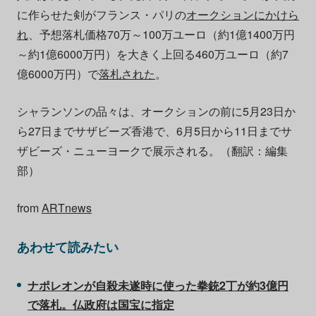
に作らせた剣がフランス・パリの
オークションにかけら
れ
、予想落札価格70万～100万ユーロ（約1億1400万円
～約1億6000万円）を大きく上回る460万ユーロ（約7
億6000万円）で
落札された
。
シャランソンの品々は、オークションの前に5月23日か
ら27日までサザビーズ香港で、6月5日から11日までサ
ザビーズ・ニューヨークで展示される。（翻訳：編集
部）
from
ARTnews
あわせて読みたい
ナポレオンが自殺未遂時に使った拳銃2丁が約3億円
で落札。仏政府は国宝に指定