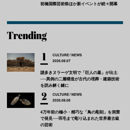
前橋国際芸術祭ほか新イベントが続々開幕
CULTURE
NEWS
2026.08.07
謎多きヌラーゲ文明で「巨人の墓」が出土
──異例の二層構造が古代の埋葬・建築技術
を読み解く鍵に
CULTURE
NEWS
2026.08.06
4万年前の極小・精巧な「鳥の彫刻」を洞窟
で発見──羽毛まで彫り込まれた世界最古級
の芸術