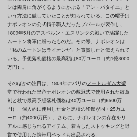
ンは両肩に角がくるようにかぶる「アン・バタイユ」と
いう方法に徹していたことが知られている。この帽子は
ナポレオンの公式帽子職人だったプパールが製作し、
1809年5月のアスペルン・エスリンクの戦いで活躍した
ムートン将軍に贈ったものだ。その際、ナポレオンは
「私のムートンはライオンだ」と賞賛したと伝えられて
いる。予想落札価格の最高額は80万ユーロ（約1億3000
万円）。
そのほかの注目は、1804年にパリの
ノートルダム大聖
堂
で行われた皇帝ナポレオンの戴冠式で使用された紋章
剣と杖で最高予想落札価格は40万ユーロ（約6500万
円）、個人的に使用した金と黒檀の印鑑が同・25万ユ
ーロ（約4000万円）。さらに、ナポレオンの存在をリ
アルに感じられるアイテム、着古したストッキングと野
営で使用した携帯用ベッドも出品される。