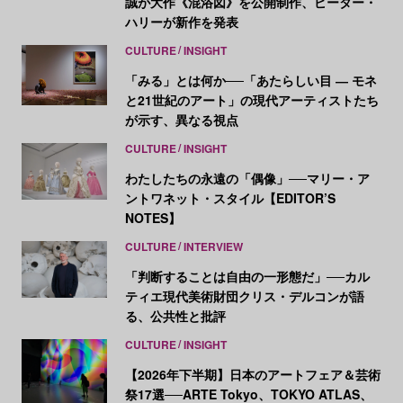
誠が大作《混浴図》を公開制作、ピーター・
ハリーが新作を発表
CULTURE
INSIGHT
「みる」とは何か──「あたらしい目 ― モネ
と21世紀のアート」の現代アーティストたち
が示す、異なる視点
CULTURE
INSIGHT
わたしたちの永遠の「偶像」──マリー・ア
ントワネット・スタイル【EDITOR’S
NOTES】
CULTURE
INTERVIEW
「判断することは自由の一形態だ」──カル
ティエ現代美術財団クリス・デルコンが語
る、公共性と批評
CULTURE
INSIGHT
【2026年下半期】日本のアートフェア＆芸術
祭17選──ARTE Tokyo、TOKYO ATLAS、