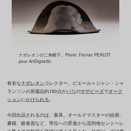
ナポレオンの二角帽子。Photo: Florian PERLOT
pour ArtDigitalSt
有名な
ナポレオン
コレクター、ピエール＝ジャン・シャ
ランソンの所蔵品約150点が
パリ
の
サザビーズ
で
オーク
ション
に
かけられる
。
今回出品されるのは、家具、オールドマスターの絵画、
書籍、銀食器など、帝位への昇進から流刑地セントヘレ