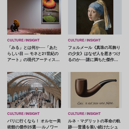
CULTURE
INSIGHT
CULTURE
INSIGHT
「みる」とは何か──「あた
フェルメール《真珠の耳飾り
らしい目 ― モネと21世紀の
の少女》はなぜ人を惹きつけ
アート」の現代アーティスト
るのか──謎に満ちた傑作の
たちが示す、異なる視点
危うい魅力
CULTURE
INSIGHT
CULTURE
INSIGHT
パリに行くなら！ オルセー美
ルネ・マグリットの革命の軌
術館の傑作25選──ルノワー
跡──普通を装い続けたシュ