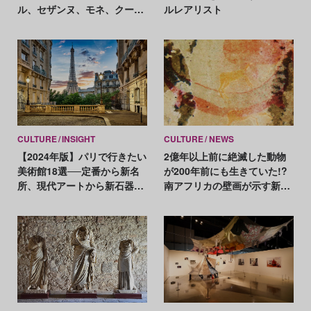
ル、セザンヌ、モネ、クール
ルレアリスト
ベ、マネ、ドガ etc. 名作をイ
ッキ見！
CULTURE
INSIGHT
CULTURE
NEWS
【2024年版】パリで行きたい
2億年以上前に絶滅した動物
美術館18選──定番から新名
が200年前にも生きていた!?
所、現代アートから新石器時
南アフリカの壁画が示す新た
代の装飾品まで
な可能性