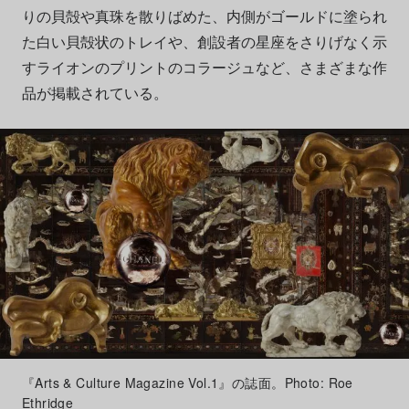
りの貝殻や真珠を散りばめた、内側がゴールドに塗られ
た白い貝殻状のトレイや、創設者の星座をさりげなく示
すライオンのプリントのコラージュなど、さまざまな作
品が掲載されている。
『Arts & Culture Magazine Vol.1』の誌面。Photo: Roe
Ethridge