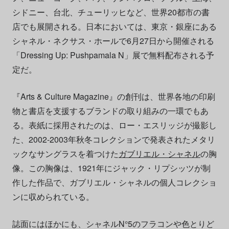
シドニー、台北、チューリッヒなど、世界20都市の書
店でも展開される。日本においては、東京・銀座にある
シャネル・ネクサス・ホールで6月27日から開催される
「Dressing Up: Pushpamala N」展で無料配布される予
定だ。
『Arts & Culture Magazine』の創刊は、世界各地の印刷
物と書店を支援するブランドの取り組みの一環でもあ
る。表紙に採用されたのは、ロー・エスリッジが撮影し
た、2002-2003年秋冬コレクションで発表されたメタリ
ックなサングラスを着つけた
ガブリエル・シャネル
の胸
像。この胸像は、1921年にジャック・リプシッツが制
作した作品で、ガブリエル・シャネルの個人コレクショ
ンに収められている。
誌面にはほかにも、シャネルN°5のフラコンや色とりど