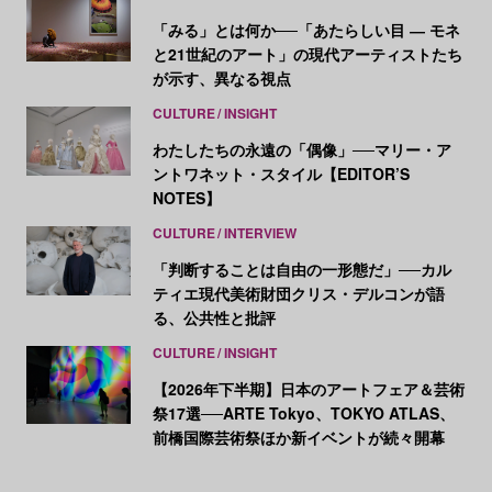
「みる」とは何か──「あたらしい目 ― モネ
と21世紀のアート」の現代アーティストたち
が示す、異なる視点
CULTURE
INSIGHT
わたしたちの永遠の「偶像」──マリー・ア
ントワネット・スタイル【EDITOR’S
NOTES】
CULTURE
INTERVIEW
「判断することは自由の一形態だ」──カル
ティエ現代美術財団クリス・デルコンが語
る、公共性と批評
CULTURE
INSIGHT
【2026年下半期】日本のアートフェア＆芸術
祭17選──ARTE Tokyo、TOKYO ATLAS、
前橋国際芸術祭ほか新イベントが続々開幕