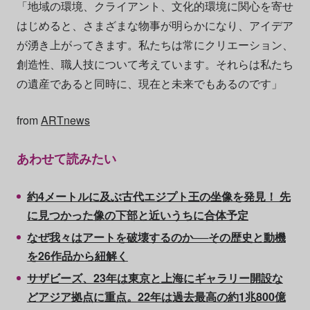
「地域の環境、クライアント、文化的環境に関心を寄せ
はじめると、さまざまな物事が明らかになり、アイデア
が湧き上がってきます。私たちは常にクリエーション、
創造性、職人技について考えています。それらは私たち
の遺産であると同時に、現在と未来でもあるのです」
from
ARTnews
あわせて読みたい
約4メートルに及ぶ古代エジプト王の坐像を発見！ 先
に見つかった像の下部と近いうちに合体予定
なぜ我々はアートを破壊するのか──その歴史と動機
を26作品から紐解く
サザビーズ、23年は東京と上海にギャラリー開設な
どアジア拠点に重点。22年は過去最高の約1兆800億