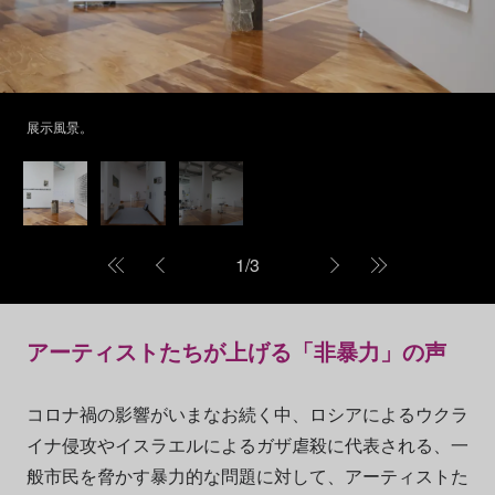
展示風景。
1
/
3
アーティストたちが上げる「非暴力」の声
コロナ禍の影響がいまなお続く中、ロシアによるウクラ
イナ侵攻やイスラエルによるガザ虐殺に代表される、一
般市民を脅かす暴力的な問題に対して、アーティストた