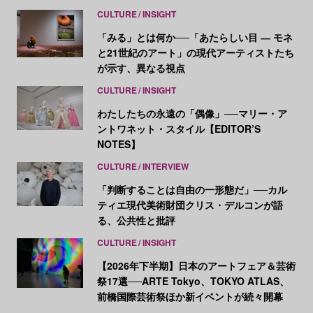
CULTURE
INSIGHT
「みる」とは何か──「あたらしい目 ― モネ
と21世紀のアート」の現代アーティストたち
が示す、異なる視点
CULTURE
INSIGHT
わたしたちの永遠の「偶像」──マリー・ア
ントワネット・スタイル【EDITOR’S
NOTES】
CULTURE
INTERVIEW
「判断することは自由の一形態だ」──カル
ティエ現代美術財団クリス・デルコンが語
る、公共性と批評
CULTURE
INSIGHT
【2026年下半期】日本のアートフェア＆芸術
祭17選──ARTE Tokyo、TOKYO ATLAS、
前橋国際芸術祭ほか新イベントが続々開幕