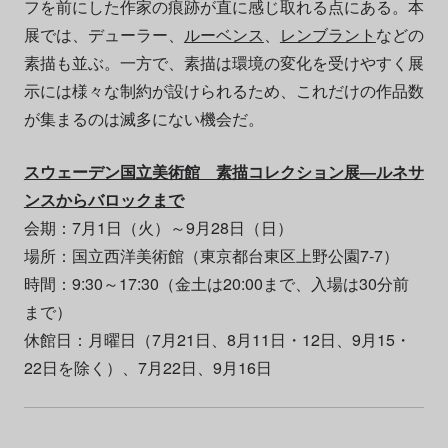
フを前にした作家の痕跡が直に感じ取れる点にある。本
展では、デューラー、
ルーベンス
、
レンブラント
などの
素描も並ぶ。一方で、素描は環境の変化を受けやすく展
示には様々な制約が設けられるため、これだけの作品数
が集まるのは滅多にない機会だ。
スウェーデン国立美術館 素描コレクション展―ルネサ
ンスからバロックまで
会期：7月1日（火）～9月28日（日）
場所：国立西洋美術館（東京都台東区上野公園7-7）
時間：9:30～17:30（金土は20:00まで、入場は30分前
まで）
休館日：月曜日（7月21日、8月11日・12日、9月15・
22日を除く）、7月22日、9月16日