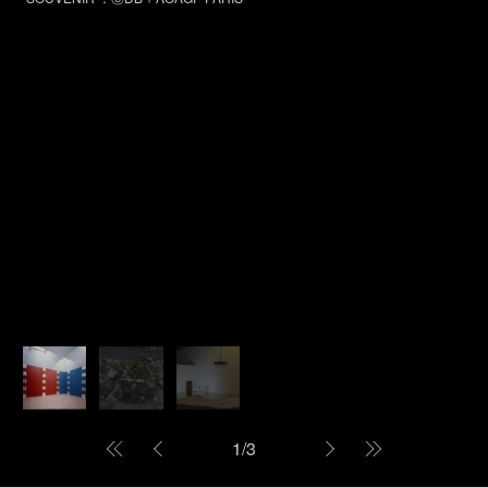
1
/
3