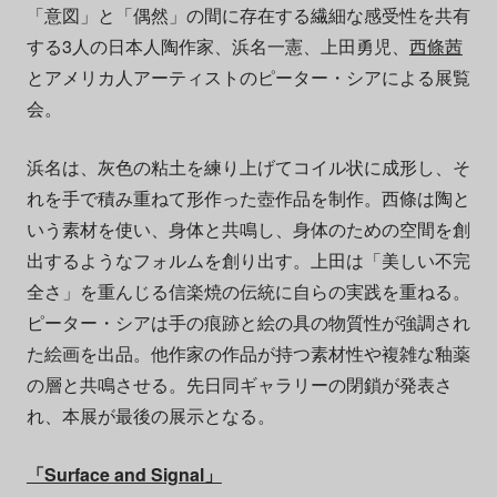
「意図」と「偶然」の間に存在する繊細な感受性を共有
する3人の日本人陶作家、浜名⼀憲、上⽥勇児、
西條茜
とアメリカ人アーティストのピーター・シアによる展覧
会。
浜名は、灰色の粘土を練り上げてコイル状に成形し、そ
れを手で積み重ねて形作った壺作品を制作。西條は陶と
いう素材を使い、⾝体と共鳴し、⾝体のための空間を創
出するようなフォルムを創り出す。上⽥は「美しい不完
全さ」を重んじる信楽焼の伝統に⾃らの実践を重ねる。
ピーター・シアは⼿の痕跡と絵の具の物質性が強調され
た絵画を出品。他作家の作品が持つ素材性や複雑な釉薬
の層と共鳴させる。先日同ギャラリーの閉鎖が発表さ
れ、本展が最後の展示となる。
「Surface and Signal」