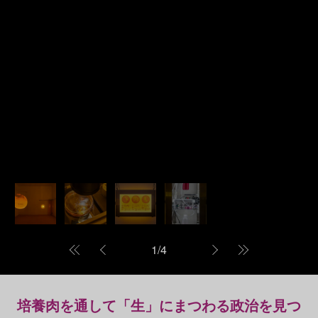
1
/
4
培養肉を通して「生」にまつわる政治を見つ