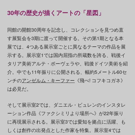
30年の歴史が描くアートの「星図」
同館の開館30周年を記念し、コレクションを見つめ直
す展覧会を3期に渡って開催する。その第1期となる本
展では、4つある展示室ごとに異なるテーマの作品を展
示する。展示室1では国内屈指の所蔵数を誇る、戦後イ
タリア美術アルテ・ポーヴェラや、戦後ドイツ美術を紹
介。中でも11年振りに公開される、幅約5メートル60セ
ンチの
アンゼルム・キーファー
《飛べ! コフキコガネ》
は必見だ。
そして展示室2では、ダニエル・ビュレンのインスタレ
ーション作品《ファクシミリより場所へ》が22年振り
に再現展示される。展示室3では愛知を拠点に活躍、も
しくは創作の出発点とした作家を特集。展示室4では