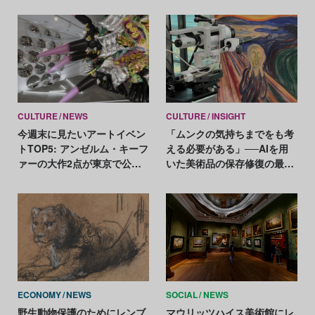
CULTURE
NEWS
CULTURE
INSIGHT
今週末に見たいアートイベン
「ムンクの気持ちまでをも考
トTOP5: アンゼルム・キーフ
える必要がある」──AIを用
ァーの大作2点が東京で公
いた美術品の保存修復の最前
開、ジョーン・ジョナスの55
線
年に渡る日本との繋がりを辿
る
ECONOMY
NEWS
SOCIAL
NEWS
野生動物保護のためにレンブ
マウリッツハイス美術館にレ