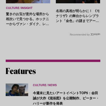
CULTURE
INSIGHT
名画の真相が明らかに！ 《モ
驚きのお宝が意外な場所から
ナリザ》の舞台からレンブラ
相次いで見つかる。ホックニ
ント「金色」の謎までアート
ーからヴァン・ダイク、レン
史に残る大発見をプレイバッ
ブラントまで 【2023年のア
ク【2024年アートニュースま
ートニュース】
Recommended by
とめ】
CULTURE
NEWS
今週末に見たいアートイベントTOP5：会田
誠が大作《混浴図》を公開制作、ピーター・
ハリーが新作を発表