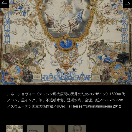
ルネ・ショヴォー《テッシン邸大広間の天井のためのデザイン》1690年代
／ペン、黒インク、筆、不透明水彩、透明水彩、金泥、紙／69.8x59.5cm
／スウェーデン国立美術館蔵／©Cecilia Heisser/Nationalmuseum 2012