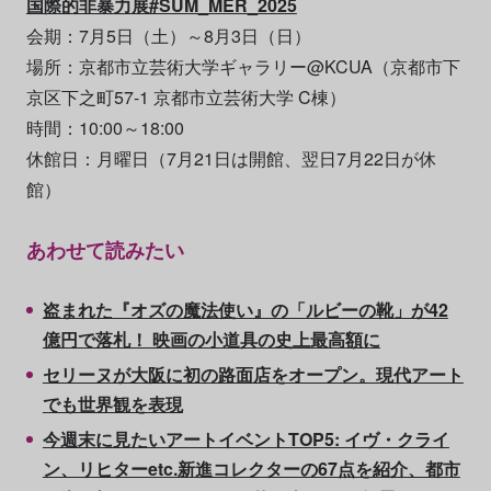
国際的非暴力展#SUM_MER_2025
会期：7月5日（土）～8月3日（日）
場所：京都市立芸術大学ギャラリー@KCUA（京都市下
京区下之町57-1 京都市立芸術大学 C棟）
時間：10:00～18:00
休館日：月曜日（7月21日は開館、翌日7月22日が休
館）
あわせて読みたい
盗まれた『オズの魔法使い』の「ルビーの靴」が42
億円で落札！ 映画の小道具の史上最高額に
セリーヌが大阪に初の路面店をオープン。現代アート
でも世界観を表現
今週末に見たいアートイベントTOP5: イヴ・クライ
ン、リヒターetc.新進コレクターの67点を紹介、都市