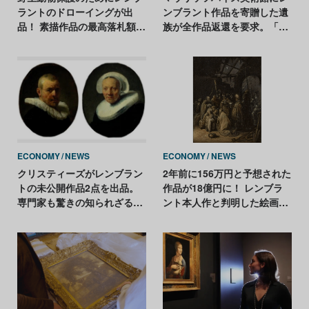
ラントのドローイングが出
ンブラント作品を寄贈した遺
品！ 素描作品の最高落札額更
族が全作品返還を要求。「約
新なるか
束が守られていなかった」
ECONOMY
NEWS
ECONOMY
NEWS
クリスティーズがレンブラン
2年前に156万円と予想された
トの未公開作品2点を出品。
作品が18億円に！ レンブラ
専門家も驚きの知られざる肖
ント本人作と判明した絵画が
像画
オークションへ