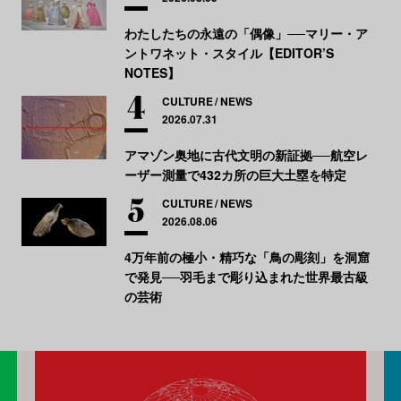
わたしたちの永遠の「偶像」──マリー・ア
ントワネット・スタイル【EDITOR’S
NOTES】
CULTURE
NEWS
2026.07.31
アマゾン奥地に古代文明の新証拠──航空レ
ーザー測量で432カ所の巨大土塁を特定
CULTURE
NEWS
2026.08.06
4万年前の極小・精巧な「鳥の彫刻」を洞窟
で発見──羽毛まで彫り込まれた世界最古級
の芸術