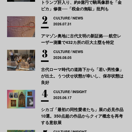
トランプ肝入り、約8億円で騎馬像群を「金
ピカ」修復──「税金の無駄」批判も
CULTURE
NEWS
2026.07.31
アマゾン奥地に古代文明の新証拠──航空レ
ーザー測量で432カ所の巨大土塁を特定
CULTURE
NEWS
2026.08.05
古代ローマ時代の道路下から「若い男性像」
が出土。うつ伏せ状態が幸いし、保存状態は
良好
CULTURE
INSIGHT
2025.06.17
シカゴ「最初の同性愛者たち」展の必見作品
10選。350点超の作品からクィア概念を再考
する意欲展
CULTURE
INSIGHT