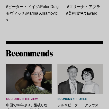
#ピーター・ドイグ/Peter Doig
#マリーナ・アブラ
モヴィッチ/Marina Abramovic
#美術賞/Art award
s
Re
CULTURE
INTERVIEW
ECONOMY
PROFILE
中国で36年ぶり。型破りな
ジル＆ピーター・クラウス