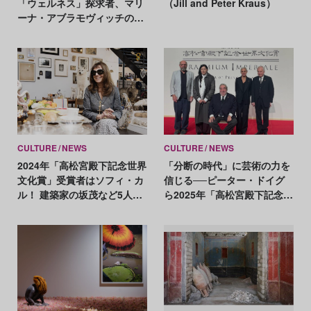
「ウェルネス」探求者、マリ
（Jill and Peter Kraus）
ーナ・アブラモヴィッチの展
覧会をレビュー
CULTURE
NEWS
CULTURE
NEWS
2024年「高松宮殿下記念世界
「分断の時代」に芸術の力を
文化賞」受賞者はソフィ・カ
信じる──ピーター・ドイグ
ル！ 建築家の坂茂など5人に
ら2025年「高松宮殿下記念世
決定
界文化賞」受賞作家がスピー
チ