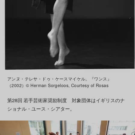
アンヌ・テレサ・ドゥ・ケースマイケル。『ワンス』
（2002）© Herman Sorgeloos, Courtesy of Rosas
第28回 若手芸術家奨励制度 対象団体はイギリスのナ
ショナル・ユース・シアター。