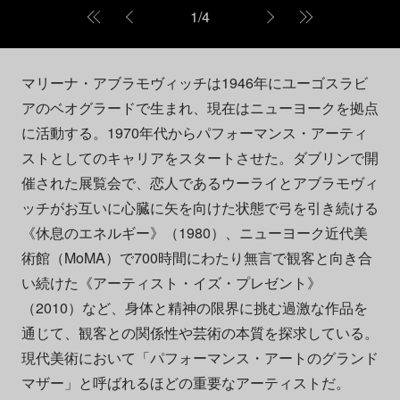
1
/
4
マリーナ・アブラモヴィッチは1946年にユーゴスラビ
アのベオグラードで生まれ、現在はニューヨークを拠点
に活動する。1970年代からパフォーマンス・アーティ
ストとしてのキャリアをスタートさせた。ダブリンで開
催された展覧会で、恋人であるウーライとアブラモヴィ
ッチがお互いに心臓に矢を向けた状態で弓を引き続ける
《休息のエネルギー》（1980）、ニューヨーク近代美
術館（MoMA）で700時間にわたり無言で観客と向き合
い続けた《アーティスト・イズ・プレゼント》
（2010）など、身体と精神の限界に挑む過激な作品を
通じて、観客との関係性や芸術の本質を探求している。
現代美術において「パフォーマンス・アートのグランド
マザー」と呼ばれるほどの重要なアーティストだ。