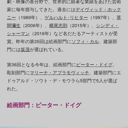
劇・映像の各分野で、世界的に顕著な業績をあげた芸術
家に毎年授与してきた。過去には
デイヴィッド・ホック
ニー
（1989年）、
ゲルハルト･リヒター
（1997年）、
草
間彌生
（2006年）、
横尾忠則
（2015年）、
シンディ・
シャーマン
（2016年）など名だたるアーティストが受
賞。昨年の第35回は絵画部門に
ソフィ・カル
、建築部
門には
坂茂
が選ばれている。
第36回となる今年は、絵画部門に
ピーター・ドイグ
、
彫刻部門に
マリーナ・アブラモヴィッチ
、建築部門にエ
ドゥアルド・ソウト・デ・モウラら5部門で5人が選ば
れた。
絵画部門：ピーター・ドイグ