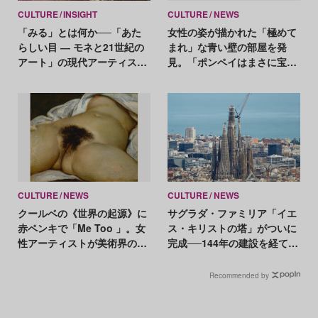
CULTURE
INSIGHT
CULTURE
NEWS
「みる」とは何か──「あた
女性の姿が描かれた「極めて
らしい目 ― モネと21世紀の
まれ」な青い壁の部屋を発
アート」の現代アーティスト
見。「ポンペイはまさに宝
たちが示す、異なる視点
箱」
CULTURE
NEWS
CULTURE
NEWS
クールベの《世界の起源》に
サグラダ・ファミリア「イエ
赤ペンキで「Me Too 」。女
ス・キリストの塔」がついに
性アーティストが美術界の女
完成──144年の建設を経て高
性差別に抗議
さ世界一の教会に
Recommended by