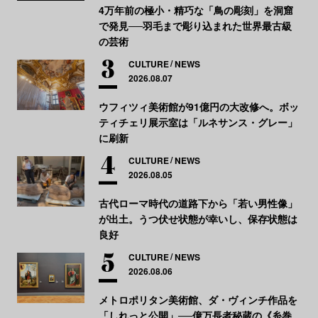
4万年前の極小・精巧な「鳥の彫刻」を洞窟
で発見──羽毛まで彫り込まれた世界最古級
の芸術
CULTURE
NEWS
2026.08.07
ウフィツィ美術館が91億円の大改修へ。ボッ
ティチェリ展示室は「ルネサンス・グレー」
に刷新
CULTURE
NEWS
2026.08.05
古代ローマ時代の道路下から「若い男性像」
が出土。うつ伏せ状態が幸いし、保存状態は
良好
CULTURE
NEWS
2026.08.06
メトロポリタン美術館、ダ・ヴィンチ作品を
「しれっと公開」──億万長者秘蔵の《糸巻