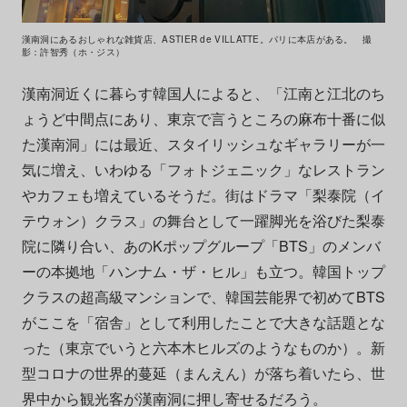
漢南洞にあるおしゃれな雑貨店、ASTIER de VILLATTE。パリに本店がある。 撮
影：許智秀（ホ・ジス）
漢南洞近くに暮らす韓国人によると、「江南と江北のち
ょうど中間点にあり、東京で言うところの麻布十番に似
た漢南洞」には最近、スタイリッシュなギャラリーが一
気に増え、いわゆる「フォトジェニック」なレストラン
やカフェも増えているそうだ。街はドラマ「梨泰院（イ
テウォン）クラス」の舞台として一躍脚光を浴びた梨泰
院に隣り合い、あのKポップグループ「BTS」のメンバ
ーの本拠地「ハンナム・ザ・ヒル」も立つ。韓国トップ
クラスの超高級マンションで、韓国芸能界で初めてBTS
がここを「宿舎」として利用したことで大きな話題とな
った（東京でいうと六本木ヒルズのようなものか）。新
型コロナの世界的蔓延（まんえん）が落ち着いたら、世
界中から観光客が漢南洞に押し寄せるだろう。