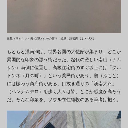
三星（サムスン）美術館Leeumの館内 撮影：許智秀（ホ・ジス）
もともと漢南洞は、世界各国の大使館が集まり、どこか
異国的な印象の漂う街だった。起伏の激しい南山（ナム
サン）南側に位置し、高級住宅街のすぐ坂上には「タル
トンネ（月の町）」という貧民街があり、麓（ふもと）
には賑わう商店街がある。目抜き通りの「漢南大路」
（ハンナムデロ）を歩く人々は皆、どこか感度が高そう
だ。そんな印象を、ソウル在住経験のある筆者は抱く。