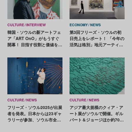
CULTURE
INTERVIEW
ECONOMY
NEWS
韓国・ソウルの新アートフェ
第3回フリーズ・ソウルの初
ア「ART OnO」がもうすぐ
日売上をレポート！ 「今年の
開幕！ 目指す役割と価値をフ
活気は格別」地元アーティス
ァウンダーに聞く
トが好調
CULTURE
NEWS
CULTURE
NEWS
フリーズ・ソウル2025が出展
アジア最大規模のクィア・ア
者を発表。日本からは23ギャ
ート展がソウルで開催。ギル
ラリーが参加、ソウル市全体
バート＆ジョージほか約70組
での交流も深化
が参加