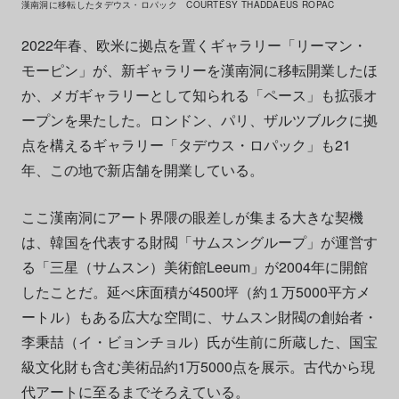
漢南洞に移転したタデウス・ロパック COURTESY THADDAEUS ROPAC
2022年春、欧米に拠点を置くギャラリー「リーマン・
モーピン」が、新ギャラリーを漢南洞に移転開業したほ
か、メガギャラリーとして知られる「ペース」も拡張オ
ープンを果たした。ロンドン、パリ、ザルツブルクに拠
点を構えるギャラリー「タデウス・ロパック」も21
年、この地で新店舗を開業している。
ここ漢南洞にアート界隈の眼差しが集まる大きな契機
は、韓国を代表する財閥「サムスングループ」が運営す
る「三星（サムスン）美術館Leeum」が2004年に開館
したことだ。延べ床面積が4500坪（約１万5000平方メ
ートル）もある広大な空間に、サムスン財閥の創始者・
李秉喆（イ・ビョンチョル）氏が生前に所蔵した、国宝
級文化財も含む美術品約1万5000点を展示。古代から現
代アートに至るまでそろえている。