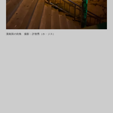
漢南洞の街角 撮影：許智秀（ホ・ジス）