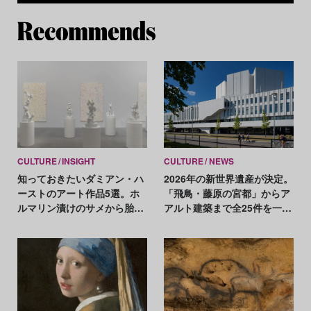
Re
CULTURE
INSIGHT
CULTURE
NEWS
知っておきたいダミアン・ハ
2026年の新世界遺産が決定。
ーストのアート作品5選。ホ
「飛鳥・藤原の宮都」からア
ルマリン漬けのサメから胎児
アルト建築まで全25件を一挙
の彫刻まで
紹介