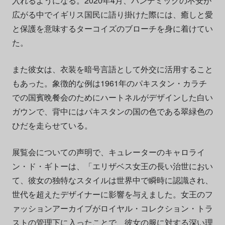
入れるようになる。2020年4月、パンデミックの不安が
広がる中でイギリス国民に語り掛けた際には、癒しと愛
と保護を意味するターコイズのブローチを身に着けてい
た。
また彼女は、衣装を暗号言語として外交に活用すること
もあった。象徴的な例は1961年のパキスタン・カラチ
での国賓晩餐会のためにハートネルがデザインした白い
ガウンで、背中にはパキスタンの国の色である翠緑色の
ひだを走らせている。
展覧会についての声明で、キュレーターのキャロライ
ン・ド・ギトーは、「エリザベス女王の長い治世におい
て、彼女の独特なスタイルは世界中で瞬時に認識され、
世代を超えたデザイナーに影響を与えました。女王のフ
ァッションアーカイブがロイヤル・コレクション・トラ
ストの管理下に入ったことで、彼女の服に対する深い理