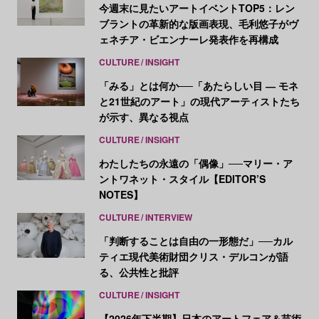
今週末に見たいアートイベントTOP5：レン
ブラントの革新的な版画表現、毛利悠子がヴ
ェネチア・ビエンナーレ発表作を再構成
CULTURE
INSIGHT
「みる」とは何か──「あたらしい目 ― モネ
と21世紀のアート」の現代アーティストたち
が示す、異なる視点
CULTURE
INSIGHT
わたしたちの永遠の「偶像」──マリー・ア
ントワネット・スタイル【EDITOR’S
NOTES】
CULTURE
INTERVIEW
「判断することは自由の一形態だ」──カル
ティエ現代美術財団クリス・デルコンが語
る、公共性と批評
CULTURE
INSIGHT
【2026年下半期】日本のアートフェア＆芸術