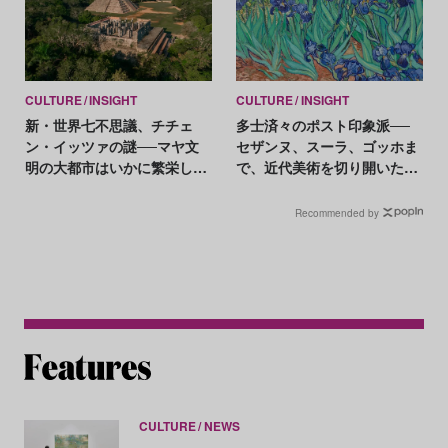
CULTURE
INSIGHT
CULTURE
INSIGHT
新・世界七不思議、チチェ
多士済々のポスト印象派──
ン・イッツァの謎──マヤ文
セザンヌ、スーラ、ゴッホま
明の大都市はいかに繁栄し、
で、近代美術を切り開いた革
なぜ衰退したのか
新の軌跡
Recommended by
CULTURE
NEWS