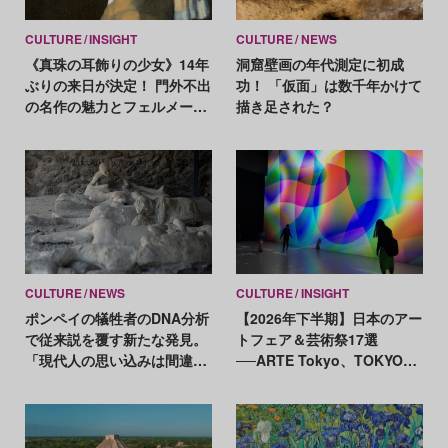
CULTURE
INSIGHT
CULTURE
NEWS
《真珠の耳飾りの少女》14年
洞窟壁画の年代測定に初成
ぶりの来日が決定！ 門外不出
功！ 「仮面」は数千年かけて
の名作の魅力とフェルメール
描き足された？
の画業を総復習
CULTURE
NEWS
CULTURE
INSIGHT
ポンペイの犠牲者のDNA分析
【2026年下半期】日本のアー
で従来説を覆す新たな発見。
トフェア＆芸術祭17選
「現代人の思い込みは間違っ
──ARTE Tokyo、TOKYO
ていた」
ATLAS、前橋国際芸術祭ほか
新イベントが続々開幕