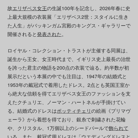
故
エリザベス女王
の生誕100年を記念し、2026年春に史
上最大規模の衣装展「エリザベス2世：スタイルに生き
た人生」がバッキンガム宮殿のキングス・ギャラリーで
開催されると
発表された
。
ロイヤル・コレクション・トラストが主催する同展は、
誕生から王女、女王時代まで、イギリス史上最長の治世
を誇った君主の物語を200点の衣装で辿る。約半数が初
展示だという本展の中でも注目は、1947年の結婚式と
1953年の戴冠式で着用したドレス。2点とも英国王室か
ら絶大な信頼を得てエリザベス女王のファッションを支
えたクチュリエ、ノーマン・ハートネルが手掛けてい
る。結婚式のドレスは
ボッティチェリ
の絵画《プリマヴ
ェーラ》から着想を得ており、銀糸で刺繍された花輪
や、クリスタル、1万個以上のシードパールで
飾られて
いる
。また、戴冠式用ドレスは「ウエディングドレスと