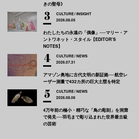
きの聖母》
CULTURE
INSIGHT
2026.08.05
わたしたちの永遠の「偶像」──マリー・ア
ントワネット・スタイル【EDITOR’S
NOTES】
CULTURE
NEWS
2026.07.31
アマゾン奥地に古代文明の新証拠──航空レ
ーザー測量で432カ所の巨大土塁を特定
CULTURE
NEWS
2026.08.06
4万年前の極小・精巧な「鳥の彫刻」を洞窟
で発見──羽毛まで彫り込まれた世界最古級
の芸術