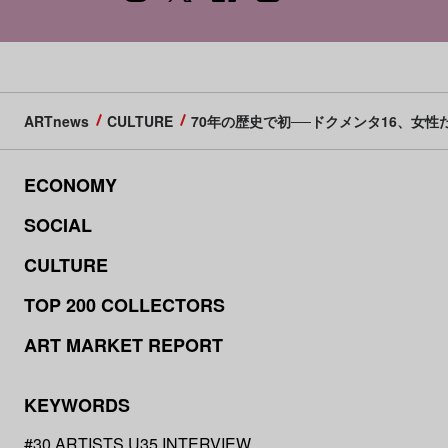
ARTnews
CULTURE
70年の歴史で初──ドクメンタ16、女
ECONOMY
SOCIAL
CULTURE
TOP 200 COLLECTORS
ART MARKET REPORT
KEYWORDS
#30 ARTISTS U35 INTERVIEW