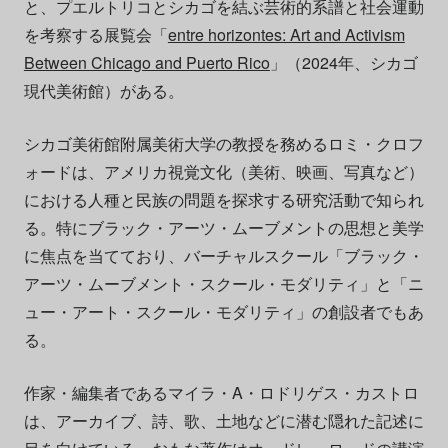
と、プエルトリコとシカゴを結ぶ芸術的系譜と社会運動
を考察する展覧会「
entre horizontes: Art and Activism
Between Chicago and Puerto Rico
」（2024年、シカゴ
現代美術館）がある。
シカゴ美術館附属美術大学の教授を務めるロミ・クロフ
ォードは、アメリカ視覚文化（美術、映画、写真など）
における人種と民族の問題を探求する研究活動で知られ
る。特にブラック・アーツ・ムーブメントの思想と美学
に焦点を当てており、バーチャルスクール「ブラック・
アーツ・ムーブメント・スクール・モダリティ」と「ニ
ュー・アート・スクール・モダリティ」の創設者でもあ
る。
作家・編集者であるマイラ・A・ロドリゲス・カストロ
は、アーカイブ、詩、歌、土地などに潜む隠れた記述に