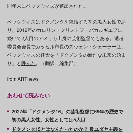
同年末にベックウィズが選出された。
ベックウィズはドクメンタを統括する初の黒人女性であ
り、2012年のカロリン・クリストフ＝バカルギエフに
続いて2人目のアメリカ出身の芸術監督でもある。選考
委員会会長でカッセル市長のスヴェン・シェーラーは、
ベックウィスの任命を「ドクメンタの新たな未来の始ま
り」と
呼んだ
。（翻訳：編集部）
from
ARTnews
あわせて読みたい
2027年「ドクメンタ16」の芸術監督に69年の歴史で
初の黒人女性。女性としては5人目
ドクメンタ15とはなんだったのか？ 反ユダヤ主義を