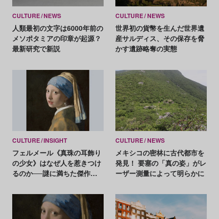
CULTURE
NEWS
CULTURE
NEWS
人類最初の文字は6000年前の
世界初の貨幣を生んだ世界遺
メソポタミアの印章が起源？
産サルディス、その保存を脅
最新研究で新説
かす遺跡略奪の実態
CULTURE
INSIGHT
CULTURE
NEWS
フェルメール《真珠の耳飾り
メキシコの密林に古代都市を
の少女》はなぜ人を惹きつけ
発見！ 要塞の「真の姿」がレ
るのか──謎に満ちた傑作の
ーザー測量によって明らかに
危うい魅力