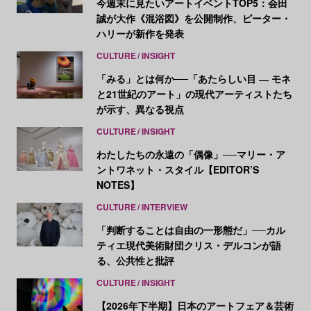
今週末に見たいアートイベントTOP5：会田
誠が大作《混浴図》を公開制作、ピーター・
ハリーが新作を発表
CULTURE
INSIGHT
「みる」とは何か──「あたらしい目 ― モネ
と21世紀のアート」の現代アーティストたち
が示す、異なる視点
CULTURE
INSIGHT
わたしたちの永遠の「偶像」──マリー・ア
ントワネット・スタイル【EDITOR’S
NOTES】
CULTURE
INTERVIEW
「判断することは自由の一形態だ」──カル
ティエ現代美術財団クリス・デルコンが語
る、公共性と批評
CULTURE
INSIGHT
【2026年下半期】日本のアートフェア＆芸術