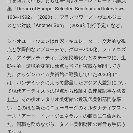
目を向けている。おもな著作はオードレ・ロードの講演
集『
Dream of Europe: Selected Seminar and Interviews,
1984-1992
』（2020）、フランソワーズ・ヴェルジェ
スとの対談『Another Sun』（2026年刊行予定）など。
シャオユー・ウェンは作家・キュレーター。交差的な視
点と学際的なアプローチで、グローバル化、フェミニズ
ム、アイデンティティ、脱植民地化などをテーマに、生
態学的・環境的変革に焦点を当てた実践を展開してき
た。グッゲンハイム美術館に勤務していた2020年に
は、パンデミックによって露呈したアジア人差別につい
て現代アーティストの視点から検証する連載記事を
発表
した
。その後オンタリオ美術館の近現代美術部門を率
い、このほど新たにニューヨークのオルタナティブスペ
ース「アート・イン・ジェネラル」の館長に任命され
た。同職を務めながら、タノト美術財団の運営も手伝う
予定だ。