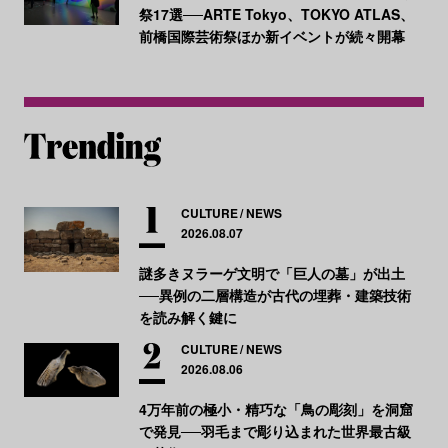
祭17選──ARTE Tokyo、TOKYO ATLAS、
前橋国際芸術祭ほか新イベントが続々開幕
CULTURE
NEWS
2026.08.07
謎多きヌラーゲ文明で「巨人の墓」が出土
──異例の二層構造が古代の埋葬・建築技術
を読み解く鍵に
CULTURE
NEWS
2026.08.06
4万年前の極小・精巧な「鳥の彫刻」を洞窟
で発見──羽毛まで彫り込まれた世界最古級