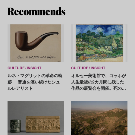
Re
CULTURE
INSIGHT
CULTURE
INSIGHT
ルネ・マグリットの革命の軌
オルセー美術館で、ゴッホが
跡──普通を装い続けたシュ
人生最後の2カ月間に残した
ルレアリスト
作品の展覧会を開催。死の直
前に取り組んだ風景画とは