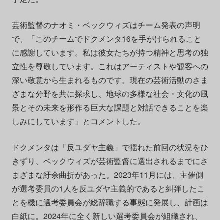
芸術監督のナオミ・ベックウィズはチーム発表の声明
で、「このチームでドクメンタ16を手がけられること
に感謝しています。私は彼女たちが持つ精神と思考の独
立性を尊敬しています。これはアーティストや観客への
深い敬意から生まれるものです。現在の芸術活動のさま
ざまな分野を共に探求し、地球の多様な社会・文化の風
景とその未来を形作る巨大な課題と対話できることを楽
しみにしています」とコメントした。
ドクメンタは「反ユダヤ主義」で揺れた前回の状況をひ
きずり、ベックウィズが芸術監督に選出されるまでにさ
まざまな紆余曲折があった。2023年11月には、主催側
が選考委員の1人を反ユダヤ主義的であると糾弾したこ
とを機に選考委員会が総辞職する事態に発展し、計画は
白紙に。2024年に全く新しい選考委員会が組織され、