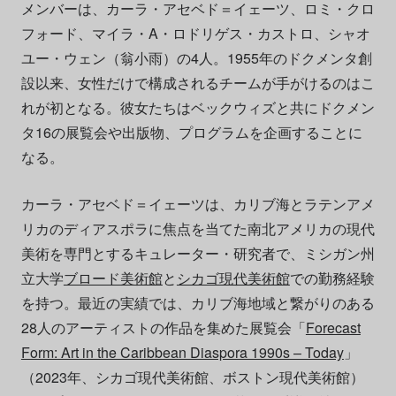
メンバーは、カーラ・アセベド＝イェーツ、ロミ・クロ
フォード、マイラ・A・ロドリゲス・カストロ、シャオ
ユー・ウェン（翁小雨）の4人。1955年のドクメンタ創
設以来、女性だけで構成されるチームが手がけるのはこ
れが初となる。彼女たちはベックウィズと共にドクメン
タ16の展覧会や出版物、プログラムを企画することに
なる。
カーラ・アセベド＝イェーツは、カリブ海とラテンアメ
リカのディアスポラに焦点を当てた南北アメリカの現代
美術を専門とするキュレーター・研究者で、ミシガン州
立大学
ブロード美術館
と
シカゴ現代美術館
での勤務経験
を持つ。最近の実績では、カリブ海地域と繋がりのある
28人のアーティストの作品を集めた展覧会「
Forecast
Form: Art in the Caribbean Diaspora 1990s – Today
」
（2023年、シカゴ現代美術館、ボストン現代美術館）