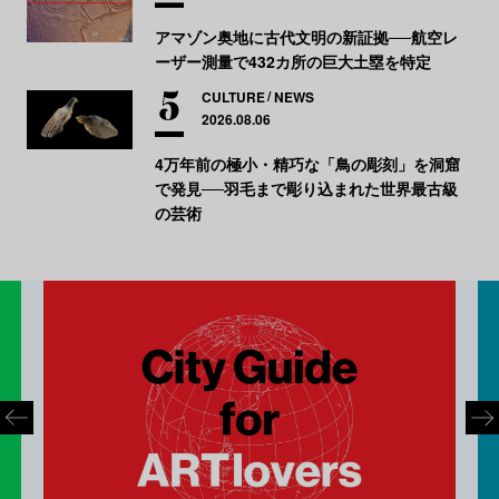
アマゾン奥地に古代文明の新証拠──航空レ
ーザー測量で432カ所の巨大土塁を特定
CULTURE
NEWS
2026.08.06
4万年前の極小・精巧な「鳥の彫刻」を洞窟
で発見──羽毛まで彫り込まれた世界最古級
の芸術