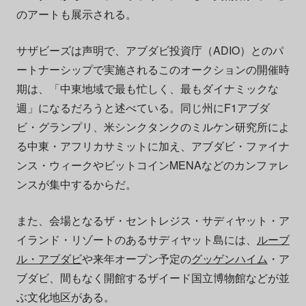
のアートも展示される。
サザビーズは声明で、アブダビ投資庁（ADIO）とのパ
ートナーシップで実施されるこのオークションの開催時
期は、「中東地域で最も忙しく、最もダイナミックな
週」になるだろうと述べている。同じ州にF1アブダ
ビ・グランプリ、米シンクタンクのミルケン研究所によ
る中東・アフリカサミットに加え、アブダビ・ファイナ
ンス・ウィークやビットコインMENAなどのカンファレ
ンスが集中するからだ。
また、会場となるザ・セントレジス・サディヤット・ア
イランド・リゾートのあるサディヤット島には、
ルーブ
ル・アブダビ
や来年オープン予定の
グッゲンハイム
・ア
ブダビ、間もなく開館するザイード国立博物館などが並
ぶ文化地区がある。