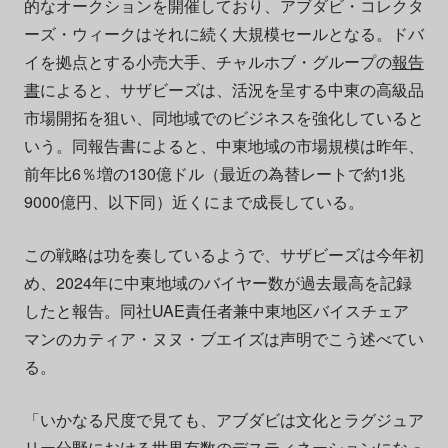
的なオークションを開催しており、アブダビ・コレクタ
ーズ・ウィークはそれに続く大規模セールとなる。ドバ
イを拠点とする小売大手、チャルホブ・グループの
報告
書
によると、サザビーズは、活況を呈する中東の高級品
市場開拓を狙い、同地域でのビジネスを強化していると
いう。同報告書によると、中東地域の市場規模は昨年、
前年比6％増の130億ドル（最近の為替レートで約1兆
9000億円、以下同）近くにまで成長している。
この戦略は功を奏しているようで、サザビーズは今年初
め、2024年に中東地域のバイヤー数が過去最高を記録
したと報告。同社UAE責任者兼中東地区バイスチェア
マンのカティア・ヌヌ・ブエイズは声明でこう述べてい
る。
「いかなる尺度で見ても、アブダビは文化とラグジュア
リー分野における世界有数のデスティネーションになっ