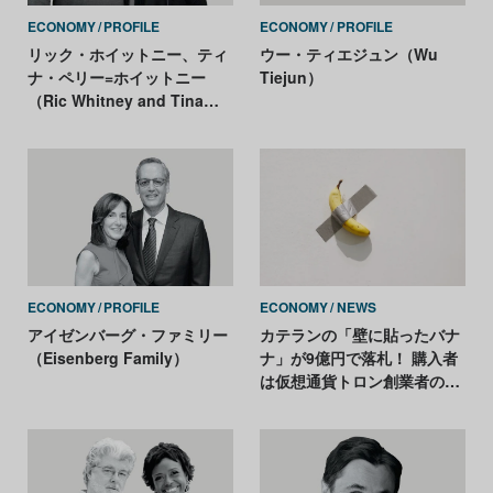
ECONOMY
PROFILE
ECONOMY
PROFILE
リック・ホイットニー、ティ
ウー・ティエジュン（Wu
ナ・ペリー=ホイットニー
Tiejun）
（Ric Whitney and Tina
Perry-Whitney）
ECONOMY
PROFILE
ECONOMY
NEWS
アイゼンバーグ・ファミリー
カテランの「壁に貼ったバナ
（Eisenberg Family）
ナ」が9億円で落札！ 購入者
は仮想通貨トロン創業者のジ
ャスティン・サン