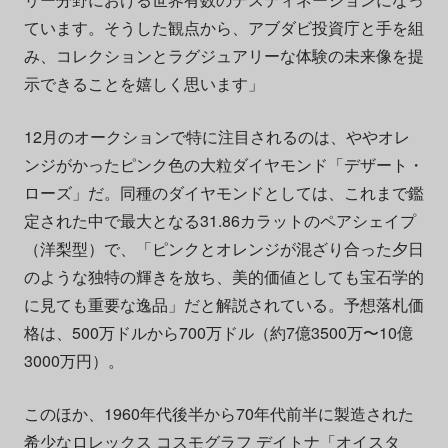
ています。そうした観点から、アブダビ投資庁と手を組
み、コレクションとラグジュアリーな体験の未来像を提
示できることを嬉しく思います」
12月のオークションで特に注目されるのは、ややオレ
ンジがかったピンク色の大粒ダイヤモンド「デザート・
ローズ」だ。同種のダイヤモンドとしては、これまで鑑
定された中で最大となる31.86カラットのペアシェイプ
（洋梨型）で、「ピンクとオレンジが混ざり合った夕日
のような独特の輝きを放ち、美的価値としても宝石学的
に見ても重要な逸品」だと解説されている。予想落札価
格は、500万ドルから700万ドル（約7億3500万〜10億
3000万円）。
このほか、1960年代後半から70年代前半に製造された
希少なロレックス コスモグラフ デイトナ「オイスタ