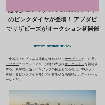
超希少ロレックスや31.86カラット
のピンクダイヤが登場！ アブダビ
でサザビーズがオークション初開催
TEXT BY
GEORGE NELSON
中東地域でのビジネス強化を進めている
サザビーズ
が、12月に
アブダビ
でラグジュアリー分野の大規模
オークション
を初開催
する。豪華な出品ラインアップの目玉となるのは、30カラット
を超えるピンクダイヤモンドや超希少な高級時計、スーパーカ
ーなどだ。