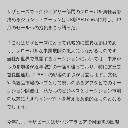
サザビーズでラグジュアリー部門のグローバル責任者を
務めるジョシュ・プーランはUS版ARTnewsに対し、12
月のセールへの抱負をこう語った。
「これはサザビーズにとって戦略的に重要な節目であ
り、グローバルな事業展開の拡大につながるものです。
当社が世界で展開するオークションにおいては、中東か
らの参加者が近年増加の一途を辿っており、特に
アラブ
首長国連邦
（UAE）の顧客の多さが目立ちます。文化
や高級品市場のハブとして勢いのあるアブダビでのオー
クション開催は、私たちのビジネスとオークション市場
の双方に大きなインパクトを与える意欲的なものとなる
でしょう」
今年2月、サザビーズは
サウジアラビア
で同国初の国際