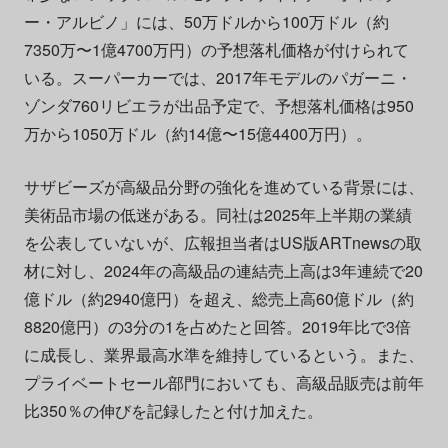
ー・アルビノ」には、50万ドルから100万ドル（約
7350万〜1億4700万円）の予想落札価格が付けられて
いる。スーパーカーでは、2017年モデルのパガーニ・
ゾンダ760リビエラが出品予定で、予想落札価格は950
万から1050万ドル（約14億〜15億4400万円）。
サザビーズが高級品分野の強化を進めている背景には、
美術品市場の低迷がある。同社は2025年上半期の業績
を公表していないが、広報担当者はUS版ARTnewsの取
材に対し、2024年の高級品の連結売上高は3年連続で20
億ドル（約2940億円）を超え、総売上高60億ドル（約
8820億円）の3分の1を占めたと回答。2019年比で3倍
に成長し、業界最高水準を維持しているという。また、
プライベートセール部門においても、高級品販売は前年
比350％の伸びを記録したと付け加えた。