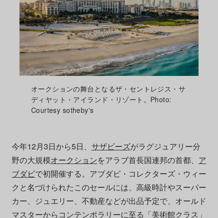
オークションの舞台となるザ・セントレジス・サ
ディヤット・アイランド・リゾート。Photo:
Courtesy sotheby's
今年12月3日から5日、
サザビーズ
がラグジュアリー分
野の大規模
オークション
をアラブ首長国連邦の首都、
ア
ブダビ
で初開催する。アブダビ・コレクターズ・ウィー
クと名づけられたこのセールには、高級時計やスーパー
カー、ジュエリー、不動産などが出品予定で、オールド
マスターからコンテンポラリーに至る「美術館クラス」