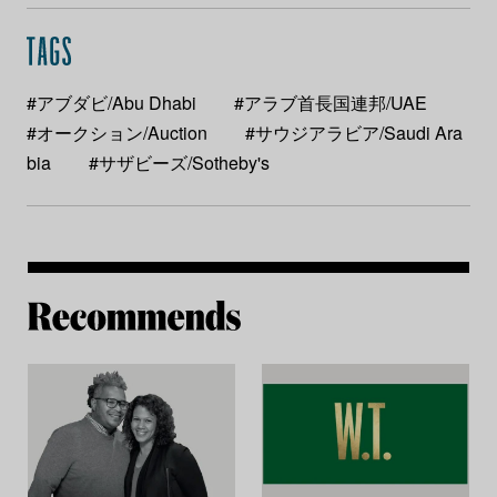
#アブダビ/Abu Dhabi
#アラブ首長国連邦/UAE
#オークション/Auction
#サウジアラビア/Saudi Ara
bia
#サザビーズ/Sotheby's
Re