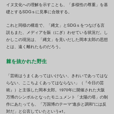
イヌ文化への理解を示すことも、「多様性の尊重」を基
礎とするSDGｓに見事に合致する。
これと同様の構造で、「縄文」とSDGｓをつなげる言
説もまた、メディアを賑（にぎ）わせている状況だ。し
かしこの現況は、「縄文」を見いだした岡本太郎の思想
とは、遠く離れたものだろう。
棘を抜かれた野生
「芸術はうまくあってはいけない、きれいであってはな
らない、ここちよくあってはならない」（『今日の芸
術』）と主張した岡本太郎。1970年に開催された大阪
万博のシンボルとなったモニュメント「太陽の塔」の制
作にあたっても、「万国博のテーマ“進歩と調和”には反
対だ」と公言していたという※1。