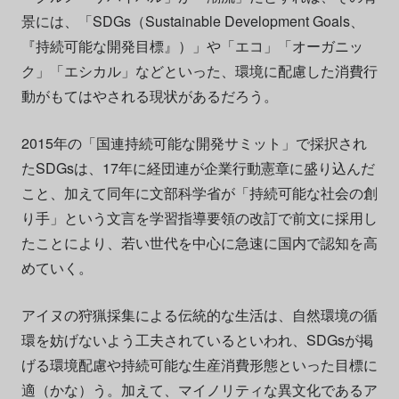
景には、「SDGs（Sustainable Development Goals、
『持続可能な開発目標』）」や「エコ」「オーガニッ
ク」「エシカル」などといった、環境に配慮した消費行
動がもてはやされる現状があるだろう。
2015年の「国連持続可能な開発サミット」で採択され
たSDGsは、17年に経団連が企業行動憲章に盛り込んだ
こと、加えて同年に文部科学省が「持続可能な社会の創
り手」という文言を学習指導要領の改訂で前文に採用し
たことにより、若い世代を中心に急速に国内で認知を高
めていく。
アイヌの狩猟採集による伝統的な生活は、自然環境の循
環を妨げないよう工夫されているといわれ、SDGsが掲
げる環境配慮や持続可能な生産消費形態といった目標に
適（かな）う。加えて、マイノリティな異文化であるア