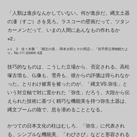
「人類は進歩なんかしていない。何が進歩だ。縄文土器
の凄（すご）さを見ろ。ラスコーの壁画だって、ツタン
カーメンだって、いまの人間にあんなもの作れるか
※2」
※１、2 佐々木勝「「縄文の美」-岡本太郎とその周辺-」『岩手県立博物館だよ
り』No.111 2006年 6頁
技巧的なものは、こうした立場から、否定される。高松
塚古墳も、仏像も、雪舟も、彼からの評価は得られなか
った。とりわけ被害を被ったのが、「縄文VS.弥生」と
いう対立軸で対に置かれた「弥生」だろう。大陸から伝
えられた技術に基づく精巧な機能美を持つ弥生土器は、
縄文ブームの陰で、息を潜めることとなる。
かつての日本文化の柱はむしろ、「弥生」に代表され
る、シンプルな機能美、「わびさび」などと形容される