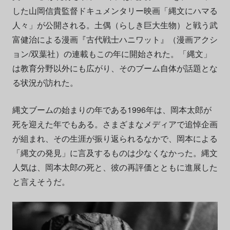
した山岡信貴監督ドキュメンタリー映画「縄文にハマる
人々」が公開される。土偶（らしき巨大生物）と戦う武
富健治による漫画『古代戦士ハニワット』（漫画アクシ
ョン/双葉社）の連載もこの年に開始された。「縄文」
は教育分野以外にも広がり、そのブーム自体が話題とな
る状況が訪れた。
縄文ブームの始まりの年である1996年は、岡本太郎が
死を迎えた年でもある。さまざまなメディアで追悼企画
が組まれ、その生涯が振り返られるなかで、岡本による
「縄文の発見」に言及するものは少なくなかった。縄文
人気は、岡本太郎の死と、彼の再評価とともに進展した
と言えそうだ。