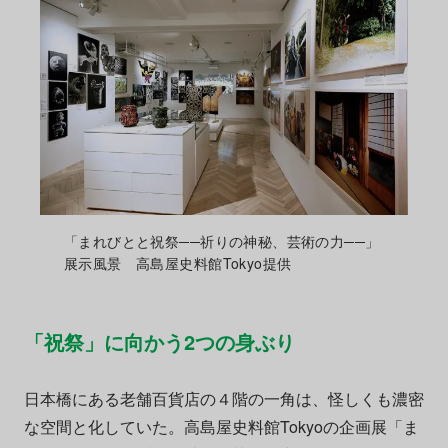
「まれびとと祝祭──祈りの神秘、芸術の力──」
展示風景 高島屋史料館Tokyo提供
「祝祭」に向かう2つの身ぶり
日本橋にある老舗百貨店の４階の一角は、怪しくも濃密
な空間と化していた。高島屋史料館Tokyoの企画展「ま