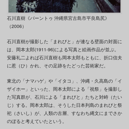
石川直樹《パーントゥ 沖縄県宮古島市平良島尻》
（2006）
石川直樹が撮影した「まれびと」が連なる壁面の対面に
は、岡本太郎(1911-96)による写真と絵画作品が並ぶ。
安藤礼二よれば石川直樹も岡本太郎もともに、折口信夫
に惹（ひ）かれ、その足跡をたどった芸術家だ。
東北の「ナマハゲ」や「イタコ」、沖縄・久高島の「イ
ザイホー」といった、岡本太郎による「祝祭」を撮影し
た写真群が、石川による「まれびと」たちと対峙（たい
じ）する。岡本太郎は、そうした日本列島のまれびと祭
祀（さいし）が、人類の古層、すなわち縄文にまでさか
のぼると考えていたという。