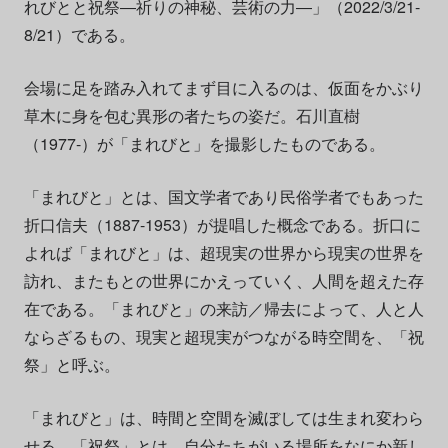
れびとと祝祭―祈りの神秘、芸術の力―」（2022/3/21-
8/21）である。
会場に足を踏み入れてまず目に入るのは、仮面をかぶり
草木に身を包む異形の者たちの姿だ。石川直樹
（1977-）が「まれびと」を撮影したものである。
「まれびと」とは、国文学者であり民俗学者でもあった
折口信夫（1887-1953）が提唱した概念である。折口に
よれば「まれびと」は、超現実の世界から現実の世界を
訪れ、またもとの世界にかえっていく、人間を超えた存
在である。「まれびと」の来訪／帰去によって、人と人
ならざるもの、現実と超現実がつながる時空間を、「祝
祭」と呼ぶ。
「まれびと」は、時間と空間を滅ぼしては生まれ変わら
せる。「祝祭」とは、自分たちがいる場所をなにか新し