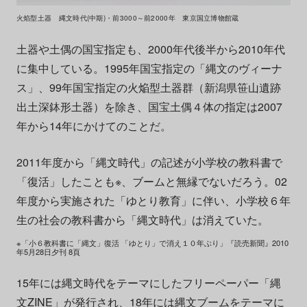
火焰型土器 縄文時代(中期)・前3000～前2000年 東京国立博物館蔵
土器や土偶の国宝指定も、2000年代後半から2010年代
に集中している。1995年国宝指定の「縄文のヴィーナ
ス」、99年国宝指定の火焔型土器群（新潟県笹山遺跡
出土深鉢形土器）を除き、国宝土偶４体の指定は2007
年から14年にかけてのことだ。
2011年度から「縄文時代」の記述が小学校の教科書で
「復活」したことも※、ブームと無縁でないだろう。02
年度から実施された「ゆとり教育」に伴い、小学校６年
生の社会の教科書から「縄文時代」は消えていた。
※「小６教科書に「縄文」復活 「ゆとり」で消え１０年ぶり」『読売新聞』2010
年5月28日夕刊 8頁
15年には縄文時代をテーマにしたフリーペーパー「縄
文ZINE」が発行され、18年には縄文ブームをテーマに