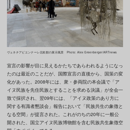
ヴェネチアビエンナーレ北欧館の展示風景 Photo: Alex Greenberger/ARTnews
宣言の影響が目に見えるかたちであらわれるようになっ
たのは最近のことだが、国際宣言の直後から、国策の変
化があった。2008年には、衆・参両院の本会議で「ア
イヌ民族を先住民族とすることを求める決議」が全会一
致で採択され、翌09年には、「アイヌ政策のあり方に
関する有識者懇談会」報告において「民族共生の象徴と
なる空間」が提言された。これがのちの20年に一般公
開された、国立アイヌ民族博物館を含む民族共生象徴空