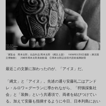
「展覧会 岡本太郎」出品作品 岡本太郎 《縄文土器》 1956年3月5日撮影（東京国
立博物館） 川崎市岡本太郎美術館蔵 Ⓒ岡本太郎記念現代芸術振興財団
最近この文脈に加わったのが、「アイヌ」だ。
「縄文」と「アイヌ」。先述の通り安藤礼二はアンド
レ・ルロワ＝グーランに導かれながら、「狩猟採集社
会」と「装飾」という共通項で、両者を結びつけてい
る。加えて安藤も指摘するように今日、日本列島におい