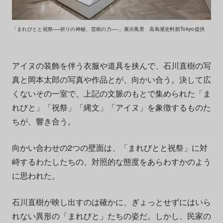
「まれびとと祝祭──祈りの神秘、芸術の力──」展示風景 高島屋史料館Tokyo提供
アイヌの装飾を伴う衣服や道具を挟んで、石川直樹の写
真と岡本太郎の写真や作品とが、向かい合う。決して広
くないその一室で、上記の文脈のもとで集められた「ま
れびと」「祝祭」「縄文」「アイヌ」を象徴するものた
ちが、響き合う。
向かい合わせの2つの壁面は、「まれびとと祝祭」に対
峙するわたしたちの、対照的な態度をあらわすかのよう
に思われた。
石川直樹が映し出すのは確かに、ぎょっとせずにはいら
れない異形の「まれびと」たちの姿だ。しかし、民家の