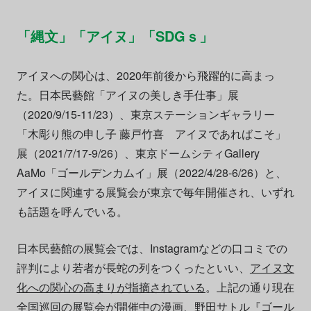
「縄文」「アイヌ」「SDGｓ」
アイヌへの関心は、2020年前後から飛躍的に高まっ
た。日本民藝館「アイヌの美しき手仕事」展
（2020/9/15-11/23）、東京ステーションギャラリー
「木彫り熊の申し子 藤戸竹喜 アイヌであればこそ」
展（2021/7/17-9/26）、東京ドームシティGallery
AaMo「ゴールデンカムイ」展（2022/4/28-6/26）と、
アイヌに関連する展覧会が東京で毎年開催され、いずれ
も話題を呼んでいる。
日本民藝館の展覧会では、Instagramなどの口コミでの
評判により若者が長蛇の列をつくったといい、
アイヌ文
化への関心の高まりが指摘されている
。上記の通り現在
全国巡回の展覧会が開催中の漫画、野田サトル『ゴール