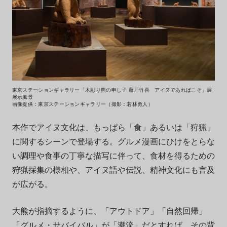
東京ステーションギャラリー「木彫り熊の申し子 藤戸竹喜 アイヌであればこそ」展
展示風景
画像提供：東京ステーションギャラリー（撮影：若林勇人）
本作でアイヌ文化は、もっぱら「食」あるいは「狩猟」
に関するシーンで登場する。グルメ漫画にひけをとらな
い調理や食事の丁寧な描写に伴って、食材を得るための
狩猟採集の様相や、アイヌ語や伝説、精神文化にも言及
が広がる。
大熊が指摘するように、「アウトドア」「自然回帰」
「グルメ・サバイバル」が「潮流」だとすれば、その背