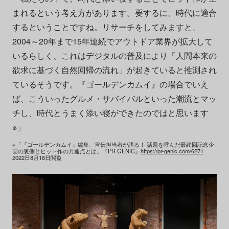
まれるという考え方があります。要するに、時代に適合
するということですね。リサーチをしてみますと、
2004～20年まで15年連続でアウトドア業界が拡大して
いるらしく、これはデジタルの普及により「人間本来の
欲求に基づく自然回帰の流れ」が起きていると推測され
ているそうです。『ゴールデンカムイ』の場合でいえ
ば、こういったグルメ・サバイバルといった潮流とマッ
チし、時代とうまく添い寝ができたのではと思います
※」
※「『ゴールデンカムイ』編集、宣伝担当者が語る！ 話題を呼んだ最終回記念企
画の裏側とヒット作の共通点とは」『PR GENIC』
https://pr-genic.com/6271
2022日8月16日閲覧