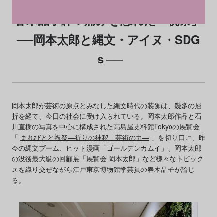
春木晶子評：痛みを忘れた「祝祭」
──岡本太郎と縄文・アイヌ・SDG
ｓ──
岡本太郎が芸術の原点とみなした縄文時代の装飾は、幾多の屈
折を経て、今日の社会に受け入られている。岡本太郎作品と石
川直樹の写真を中心に構成された高島屋史料館Tokyoの展覧会
「
まれびとと祝祭―祈りの神秘、芸術の力―
」を切り口に、昨
今の縄文ブーム、ヒット漫画「ゴールデンカムイ」、岡本太郎
の没後最大級の回顧展「展覧会 岡本太郎」など様々なトピック
スを織り交ぜながら江戸東京博物館学芸員の春木晶子が論じ
る。