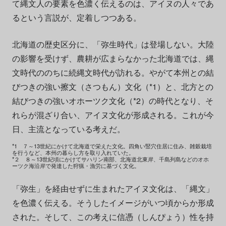
て縄文人の要素を色濃く伝えるのは、アイヌの人々であ
るという言説が、定着しつつある。
北海道の歴史区分に、「弥生時代」は登場しない。大陸
の影響を受けず、農耕が広まらなかった北海道では、縄
文時代ののちに続縄文時代が訪れる。やがて本州との結
びつきの強い擦文（さつもん）文化（*1）と、北方との
結びつきの強いオホーツク文化（*2）の時代となり、そ
れらが混ざり合い、アイヌ文化が形成される。これが今
日、主流となっている考えだ。
*1 ７～13世紀にかけて北海道で栄えた文化。四角い竪穴住居に住み、雑穀栽培
を行うなど、本州の暮らし方を取り入れていた。
*２ ８～13世紀頃にかけてサハリン南部、北海道北東岸、千島列島などのオホ
ーツク海沿岸で発達した狩猟・漁労に基づく文化。
「弥生」を経由せずに生まれたアイヌ文化は、「縄文」
を色濃く伝える。そうしたイメージがいつ頃からか形成
された。そして、この考えに信憑（しんぴょう）性を持