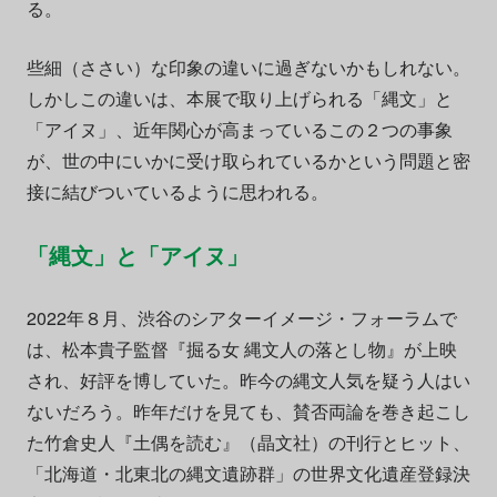
る。
些細（ささい）な印象の違いに過ぎないかもしれない。
しかしこの違いは、本展で取り上げられる「縄文」と
「アイヌ」、近年関心が高まっているこの２つの事象
が、世の中にいかに受け取られているかという問題と密
接に結びついているように思われる。
「縄文」と「アイヌ」
2022年８月、渋谷のシアターイメージ・フォーラムで
は、松本貴子監督『掘る女 縄文人の落とし物』が上映
され、好評を博していた。昨今の縄文人気を疑う人はい
ないだろう。昨年だけを見ても、賛否両論を巻き起こし
た竹倉史人『土偶を読む』（晶文社）の刊行とヒット、
「北海道・北東北の縄文遺跡群」の世界文化遺産登録決