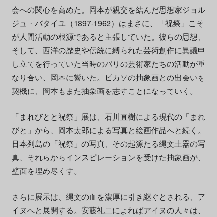
会への関心を高めた。岡本が親交を結んだ思想家ジョル
ジュ・バタイユ（1897-1962）はまさに、「祝祭」こそ
が人間活動の根源であると主張していた。彼らの思想、
そして、西洋の歴史や伝統に縛られた芸術創作に異議申
し立てを行っていた当時のパリの芸術家たちの活動が重
なり合い、岡本に響いた。ピカソの抽象画との出会いを
契機に、岡本もまた抽象画を志すことになっていく。
「まれびとと祝祭」展は、石川直樹による現代の「まれ
びと」から、岡本太郎による写真と絵画作品へと続く。
日本列島の「祝祭」の写真、その起源たる縄文土器の写
真、それらからインスピレーションを受けた抽象画が、
壁面を埋め尽くす。
さらに展示は、縄文の血を濃厚に引き継ぐとされる、ア
イヌへと展開する。安藤礼二によればアイヌの人々は、