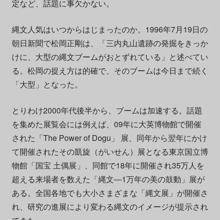
定など、話題に事欠かない。
縄文人気はいつからはじまったのか。1996年7月19日の
朝日新聞で松岡正剛は、「三内丸山遺跡の発掘をきっか
けに、大型の縄文ブームがおとずれている」と述べてい
る。松岡の捉え方は的確で、そのブームは今日まで続く
「大型」となった。
とりわけ2000年代後半から、ブームは加速する。話題
を集めた展覧会には例えば、09年に大英博物館で開催
された「The Power of Dogu」 展、同年から翌年にかけ
て開催されたその凱旋（がいせん）展となる東京国立博
物館「国宝 土偶展」、同館で18年に開催され35万人を
超える来場者を数えた「縄文―1万年の美の鼓動」展が
ある。全国各地でも大小さまざまな「縄文展」が開催さ
れ、研究の進展により変わる縄文のイメージが提示され