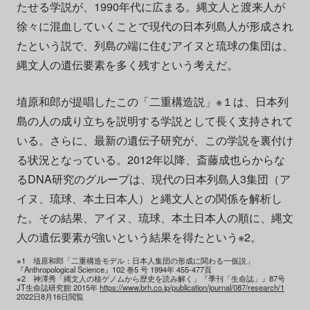
たせる学説が、1990年代に広まる。縄文人と渡来人が
徐々に混血していくことで現代の日本列島人が形成され
たという説で、列島の端に住むアイヌと琉球の集団は、
縄文人の遺伝要素を多く残すという考えだ。
埴原和郎が提唱したこの「二重構造説」※１は、日本列
島の人の成り立ちを説明する学説として長く支持されて
いる。さらに、最新の遺伝子研究が、この学説を裏付け
る状況となっている。2012年以降、斎藤成也らからな
るDNA研究のグループは、現代の日本列島人3集団（ア
イヌ、琉球、本土日本人）と縄文人との関係を解析し
た。その結果、アイヌ、琉球、本土日本人の順に、縄文
人の遺伝要素が強いという結果を得たという※2。
※1 埴原和郎「二重構造モデル：日本人集団の形成に関わる一仮説」
『Anthropological Science』102 巻5 号 1994年 455-477頁
※2 神澤秀「縄文人の核ゲノムから歴史を読み解く」『季刊「生命誌」』87号
JT生命誌研究館 2015年
https://www.brh.co.jp/publication/journal/087/research/1
2022日8月16日閲覧