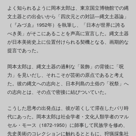
よく知られるように岡本太郎は、東京国立博物館での縄
文土器との出会いから「四次元との対話―縄文土器論」
（『みづゑ』1952年）を執筆し、「日本が世界に誇る
べき美」がそこにあることを声高に宣言した。縄文土器
が日本美術史上に位置付けられる契機となる、画期的な
提言であった。
岡本太郎は、縄文土器の過剰な「装飾」の背後に「呪
力」を見いだし、それこそが芸術の原点であると考え
た。彼の縄文への志向と、日本列島の土俗の「祝祭」へ
の志向とは、その点で密接に結びついていた。
こうした思考の出発点は、彼が若くして滞在したパリ時
代にあった。岡本太郎は社会学者・文化人類学者のマル
セル・モース（1872-1950）に師事して民族学を修め、
先史美術のコレクションに触れるとともに、狩猟採集社