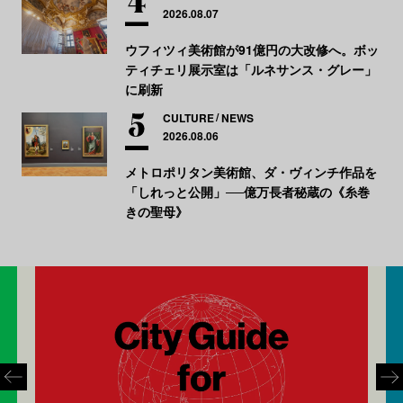
2026.08.07
ウフィツィ美術館が91億円の大改修へ。ボッ
ティチェリ展示室は「ルネサンス・グレー」
に刷新
CULTURE
NEWS
2026.08.06
メトロポリタン美術館、ダ・ヴィンチ作品を
「しれっと公開」──億万長者秘蔵の《糸巻
きの聖母》