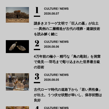
CULTURE
NEWS
2026.08.07
謎多きヌラーゲ文明で「巨人の墓」が出土
──異例の二層構造が古代の埋葬・建築技術
を読み解く鍵に
CULTURE
NEWS
2026.08.06
4万年前の極小・精巧な「鳥の彫刻」を洞窟
で発見──羽毛まで彫り込まれた世界最古級
の芸術
CULTURE
NEWS
2026.08.05
古代ローマ時代の道路下から「若い男性像」
が出土。うつ伏せ状態が幸いし、保存状態は
良好
CULTURE
NEWS