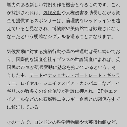
響力のある新しい前例を作る機会となるものです。これ
が採択されれば、
気候変動
や人権侵害を助長しながら資
金を提供するスポンサーは、倫理的なレッドラインを越
えていると見なされ、博物館や美術館では歓迎されなく
なったという明確なシグナルを送ることになります」
気候変動に対する抗議行動や草の根運動は長年続いてお
り、国際的な調査会社イプソスの世論調査によれば、英
国民の77％が気候変動に懸念を抱いているという。そ
うした中、
テート
や
ナショナル・ポートレート・ギャラ
リー
、ロイヤル・シェイクスピア・カンパニーなど、イ
ギリスの数多くの文化施設が世論に押され、BPやエク
イノールなどの化石燃料エネルギー企業との関係をすで
に解消している。
その一方で、
ロンドン
の科学博物館や
大英博物館
など、