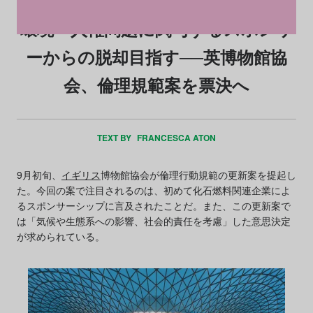
環境・人権問題に関与するスポンサ
ーからの脱却目指す──英博物館協
会、倫理規範案を票決へ
TEXT BY
FRANCESCA ATON
9月初旬、
イギリス
博物館協会が倫理行動規範の更新案を提起し
た。今回の案で注目されるのは、初めて化石燃料関連企業によ
るスポンサーシップに言及されたことだ。また、この更新案で
は「気候や生態系への影響、社会的責任を考慮」した意思決定
が求められている。