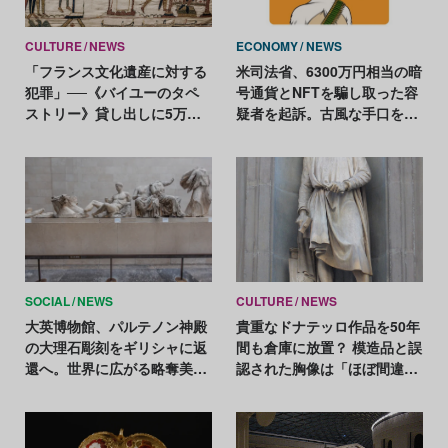
CULTURE
NEWS
ECONOMY
NEWS
「フランス文化遺産に対する
米司法省、6300万円相当の暗
犯罪」──《バイユーのタペ
号通貨とNFTを騙し取った容
ストリー》貸し出しに5万人
疑者を起訴。古風な手口を使
が反対
ったサイバー詐欺
SOCIAL
NEWS
CULTURE
NEWS
大英博物館、パルテノン神殿
貴重なドナテッロ作品を50年
の大理石彫刻をギリシャに返
間も倉庫に放置？ 模造品と誤
還へ。世界に広がる略奪美術
認された胸像は「ほぼ間違い
品返還の動き
なく本物」