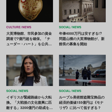
CULTURE
NEWS
SOCIAL
NEWS
大英博物館、市民参加の資金
年俸4000万円は安すぎる!?
調達で7億円超を確保。「チ
問題山積の大英博物館が、新
ューダー・ハート」を公共コ
館長の募集を開始
レクションに
SOCIAL
NEWS
SOCIAL
NEWS
イギリスが緊縮路線から大転
ルーブル美術館盗難宝飾品の
換。「大戦後の文化復興に匹
経済的価値155億円は《モナ
敵する」3200億円の助成を発
リザ》に比べて低すぎる？