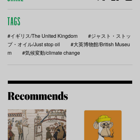
#イギリス/The United Kingdom
#ジャスト・ストッ
プ・オイル/Just stop oil
#大英博物館/British Museu
m
#気候変動/climate change
Re