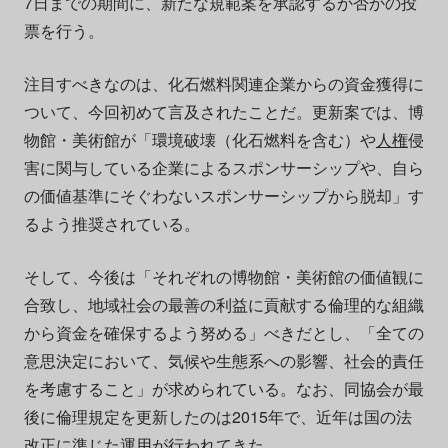
7日までの期間に、新たな規範案を承認するか否かの投
票を行う。
注目すべきなのは、化石燃料関連企業からの資金獲得に
ついて、今回初めて言及されたことだ。更新案では、博
物館・美術館が「環境破壊（化石燃料を含む）や
人権
侵
害に関与している企業によるスポンサーシップや、自ら
の価値基準にそぐわないスポンサーシップから脱却」す
るよう推奨されている。
そして、今後は「それぞれの博物館・美術館の価値観に
合致し、地域社会の最善の利益に貢献する倫理的な組織
から資金を確保するよう努める」べきだとし、「全ての
意思決定において、気候や生態系への影響、社会的責任
を考慮すること」が求められている。なお、同協会が最
後に倫理規定を更新したのは2015年で、近年は国の法
改正に準じた運用が行われてきた。