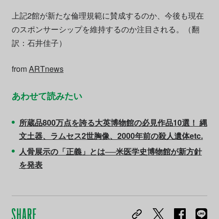
上記2館が新たな倫理規範に賛成するのか、今後も現在
のスポンサーシップを維持するのか注目される。（翻
訳：石井佳子）
from
ARTnews
あわせて読みたい
所蔵品800万点を誇る大英博物館の必見作品10選！ 縄
文土器、ラムセス2世胸像、2000年前の殺人遺体etc.
人骨展示の「正義」とは──米医学史博物館が新方針
を発表