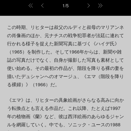
1
/
5
この時期、リヒターは叔父のルディと叔母のマリアンネ
の肖像画のほか、元ナチスの戦争犯罪者が法廷に連れて
行かれる様子を捉えた新聞写真に基づく《ハイデ氏》
（1965）を制作した。そして1966年からは、新聞や雑
誌の写真だけでなく、自身が撮影した写真も素材として
使い始める。その最初の作品が、階段を降りる裸の妻を
描いたデュシャンへのオマージュ、《エマ（階段を降り
る裸婦）》（1966）だ。
《エマ》は、リヒターの具象絵画がさらなる高みに向か
う転換点とも言える作品だ。これ以降、たとえば1997
年の植物画《蘭》など、彼は西洋絵画のあらゆるジャン
ルを網羅していく。中でも、ソニック・ユースの1988