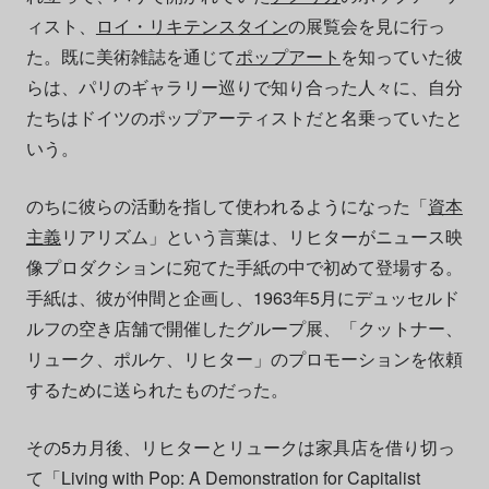
ィスト、
ロイ・リキテンスタイン
の展覧会を見に行っ
た。既に美術雑誌を通じて
ポップアート
を知っていた彼
らは、パリのギャラリー巡りで知り合った人々に、自分
たちはドイツのポップアーティストだと名乗っていたと
いう。
のちに彼らの活動を指して使われるようになった「
資本
主義
リアリズム」という言葉は、リヒターがニュース映
像プロダクションに宛てた手紙の中で初めて登場する。
手紙は、彼が仲間と企画し、1963年5月にデュッセルド
ルフの空き店舗で開催したグループ展、「クットナー、
リューク、ポルケ、リヒター」のプロモーションを依頼
するために送られたものだった。
その5カ月後、リヒターとリュークは家具店を借り切っ
て「Living with Pop: A Demonstration for Capitalist