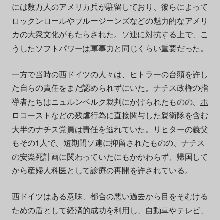
には数万人のアメリカ兵が駐留しており、彼らによって
ロックンロールやブルージーンズなどの魅力的なアメリ
カの大衆文化がもたらされた。ソ連に対抗する上で、こ
うしたソフトパワーは軍事力と同じくらい重要だった。
一方で当時の西ドイツの人々は、ヒトラーの台頭を許し
た自らの責任をまだ認められずにいた。ナチス政権の指
導者たちはニュルンベルク裁判にかけられたものの、
ホ
ロコースト
などの残虐行為に直接関与した親衛隊を含む
大半のナチス党員は責任を逃れていた。リヒターの義父
もその1人で、短期間ソ連に抑留されたものの、ナチス
の安楽死計画に関わっていたにもかかわらず、帰国して
から産婦人科医として診療の再開を許されている。
西ドイツはある意味、都合の悪い過去から目をそむける
ための盾として経済的成功を利用し、自動車やテレビ、