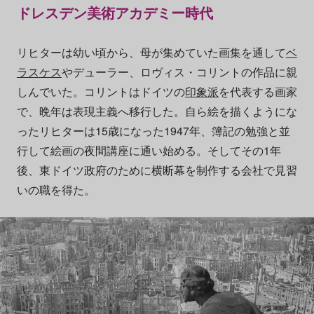
ドレスデン美術アカデミー時代
リヒターは幼い頃から、母が集めていた画集を通して
ベ
ラスケス
やデューラー、ロヴィス・コリントの作品に親
しんでいた。コリントはドイツの
印象派
を代表する画家
で、晩年は表現主義へ移行した。自ら絵を描くようにな
ったリヒターは15歳になった1947年、簿記の勉強と並
行して絵画の夜間講座に通い始める。そしてその1年
後、東ドイツ政府のために横断幕を制作する会社で見習
いの職を得た。