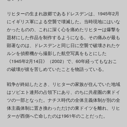
リヒターの生まれ故郷であるドレスデンは、1945年2月
にイギリス軍による空襲で壊滅した。当時現地にはいな
かったものの、これに深く心を痛めたリヒターは爆撃を
題材にした作品を制作するようになる。その痛みが最も
顕著なのは、ドレスデンと同じ日に空襲で破壊されたケ
ルンを偵察機から撮影した航空写真をもとにした
《1945年2月14日》（2002）で、60年経ってもなおこ
の破壊が彼を苦しめていたことを物語っている。
戦争が終結したとき、リヒターの家族が住んでいた地域
はソビエト連邦の占領下にあり、のちに共産圏の東ドイ
ツの一部となった。ナチス時代の全体主義体制が別の全
体主義体制に置き換わっただけの東ドイツを離れ、リヒ
ターが西側へ亡命したのは1961年のことだった。