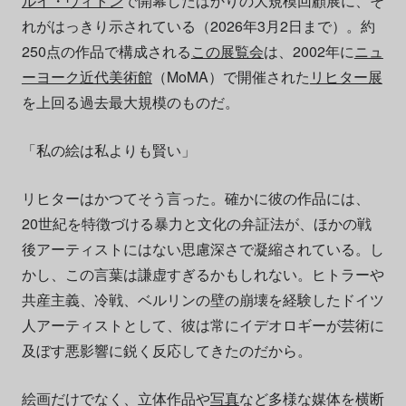
ルイ・ヴィトン
で開幕したばかりの大規模回顧展に、そ
れがはっきり示されている（2026年3月2日まで）。約
250点の作品で構成される
この展覧会
は、2002年に
ニュ
ーヨーク近代美術館
（MoMA）で開催された
リヒター展
を上回る過去最大規模のものだ。
「私の絵は私よりも賢い」
リヒターはかつてそう言った。確かに彼の作品には、
20世紀を特徴づける暴力と文化の弁証法が、ほかの戦
後アーティストにはない思慮深さで凝縮されている。し
かし、この言葉は謙虚すぎるかもしれない。ヒトラーや
共産主義、冷戦、ベルリンの壁の崩壊を経験したドイツ
人アーティストとして、彼は常にイデオロギーが芸術に
及ぼす悪影響に鋭く反応してきたのだから。
絵画だけでなく、立体作品や
写真
など多様な媒体を横断