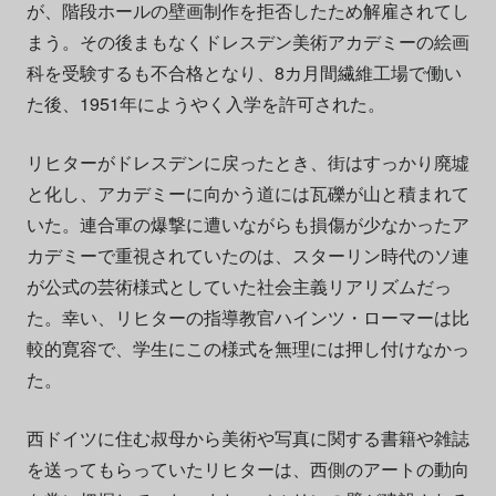
が、階段ホールの壁画制作を拒否したため解雇されてし
まう。その後まもなくドレスデン美術アカデミーの絵画
科を受験するも不合格となり、8カ月間繊維工場で働い
た後、1951年にようやく入学を許可された。
リヒターがドレスデンに戻ったとき、街はすっかり廃墟
と化し、アカデミーに向かう道には瓦礫が山と積まれて
いた。連合軍の爆撃に遭いながらも損傷が少なかったア
カデミーで重視されていたのは、スターリン時代のソ連
が公式の芸術様式としていた社会主義リアリズムだっ
た。幸い、リヒターの指導教官ハインツ・ローマーは比
較的寛容で、学生にこの様式を無理には押し付けなかっ
た。
西ドイツに住む叔母から美術や写真に関する書籍や雑誌
を送ってもらっていたリヒターは、西側のアートの動向