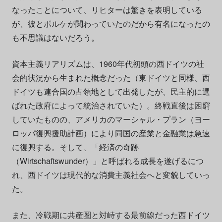
なったことについて、リヒターは驚きを表明している
が、彼とポルケが関わっていたのだから有名になったの
も不思議はないだろう。
資本主義リアリズムは、1960年代初頭の西ドイツの社
会的状況から生まれた概念だった（東ドイツと同様、西
ドイツも連合国の占領地として出発したが、民主的に選
ばれた政府によって統治されていた）。終戦直後は困窮
していたものの、アメリカのマーシャル・プラン（ヨー
ロッパ復興援助計画）により同国の産業と金融業は急速
に復興する。そして、「経済の奇跡
（Wirtschaftswunder）」と呼ばれる成長を遂げるにつ
れ、西ドイツは現代的な消費主義社会へと変貌していっ
た。
また、冷戦期に共産圏と対峙する最前線だった西ドイツ