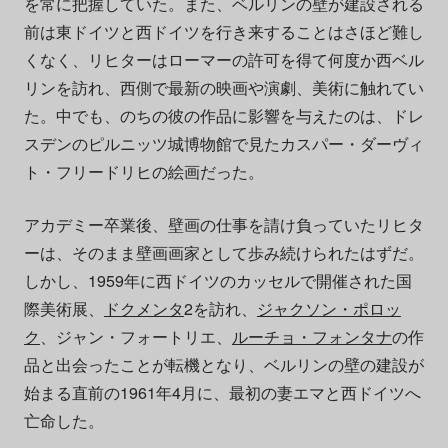
を常に把握していた。また、ベルリンの壁が建設される
前は東ドイツと西ドイツを行き来することはさほど難し
くなく、リヒターはローマーの許可を得て何度か西ベル
リンを訪れ、西側で最新の映画や演劇、美術に触れてい
た。中でも、のちの彼の作品に影響を与えたのは、ドレ
スデンのピルニッツ城博物館で見たカスパー・ダーヴィ
ト・フリードリヒの絵画だった。
アカデミー卒業後、壁画の仕事を請け負っていたリヒタ
ーは、そのまま壁画画家として歩み続けられたはずだ。
しかし、1959年に西ドイツのカッセルで開催された国
際美術展、
ドクメンタ
2を訪れ、
ジャクソン・ポロッ
ク
、ジャン・フォートリエ、
ルーチョ・フォンタナ
の作
品と出会ったことが転機となり、ベルリンの壁の建設が
始まる直前の1961年4月に、最初の妻エマと西ドイツへ
亡命した。