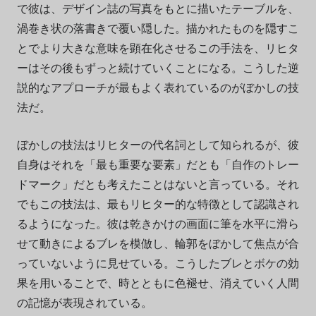
で彼は、デザイン誌の写真をもとに描いたテーブルを、
渦巻き状の落書きで覆い隠した。描かれたものを隠すこ
とでより大きな意味を顕在化させるこの手法を、リヒタ
ーはその後もずっと続けていくことになる。こうした逆
説的なアプローチが最もよく表れているのがぼかしの技
法だ。
ぼかしの技法はリヒターの代名詞として知られるが、彼
自身はそれを「最も重要な要素」だとも「自作のトレー
ドマーク」だとも考えたことはないと言っている。それ
でもこの技法は、最もリヒター的な特徴として認識され
るようになった。彼は乾きかけの画面に筆を水平に滑ら
せて動きによるブレを模倣し、輪郭をぼかして焦点が合
っていないように見せている。こうしたブレとボケの効
果を用いることで、時とともに色褪せ、消えていく人間
の記憶が表現されている。