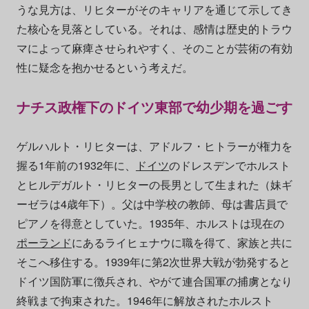
うな見方は、リヒターがそのキャリアを通じて示してき
た核心を見落としている。それは、感情は歴史的トラウ
マによって麻痺させられやすく、そのことが芸術の有効
性に疑念を抱かせるという考えだ。
ナチス政権下のドイツ東部で幼少期を過ごす
ゲルハルト・リヒターは、アドルフ・ヒトラーが権力を
握る1年前の1932年に、
ドイツ
のドレスデンでホルスト
とヒルデガルト・リヒターの長男として生まれた（妹ギ
ーゼラは4歳年下）。父は中学校の教師、母は書店員で
ピアノを得意としていた。1935年、ホルストは現在の
ポーランド
にあるライヒェナウに職を得て、家族と共に
そこへ移住する。1939年に第2次世界大戦が勃発すると
ドイツ国防軍に徴兵され、やがて連合国軍の捕虜となり
終戦まで拘束された。1946年に解放されたホルスト