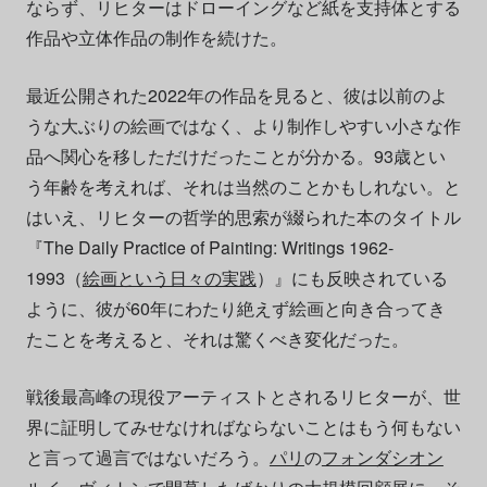
ならず、リヒターはドローイングなど紙を支持体とする
作品や立体作品の制作を続けた。
最近公開された2022年の作品を見ると、彼は以前のよ
うな大ぶりの絵画ではなく、より制作しやすい小さな作
品へ関心を移しただけだったことが分かる。93歳とい
う年齢を考えれば、それは当然のことかもしれない。と
はいえ、リヒターの哲学的思索が綴られた本のタイトル
『The Daily Practice of Painting: Writings 1962-
1993（
絵画という日々の実践
）』にも反映されている
ように、彼が60年にわたり絶えず絵画と向き合ってき
たことを考えると、それは驚くべき変化だった。
戦後最高峰の現役アーティストとされるリヒターが、世
界に証明してみせなければならないことはもう何もない
と言って過言ではないだろう。
パリ
の
フォンダシオン