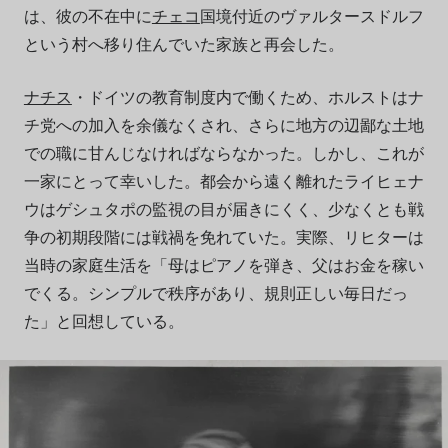
は、彼の不在中に
チェコ
国境付近のヴァルタースドルフ
という村へ移り住んでいた家族と再会した。
ナチス
・ドイツの教育制度内で働くため、ホルストはナ
チ党への加入を余儀なくされ、さらに地方の辺鄙な土地
での職に甘んじなければならなかった。しかし、これが
一家にとって幸いした。都会から遠く離れたライヒェナ
ウはゲシュタポの監視の目が届きにくく、少なくとも戦
争の初期段階には戦禍を免れていた。実際、リヒターは
当時の家庭生活を「母はピアノを弾き、父はお金を稼い
でくる。シンプルで秩序があり、規則正しい毎日だっ
た」と回想している。