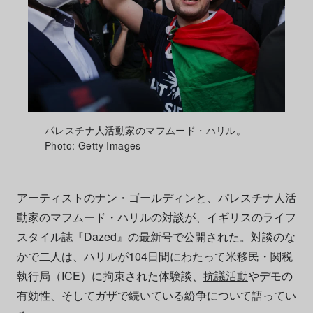
パレスチナ人活動家のマフムード・ハリル。
Photo: Getty Images
アーティストの
ナン・ゴールディン
と、パレスチナ人活
動家のマフムード・ハリルの対談が、イギリスのライフ
スタイル誌『Dazed』の最新号で
公開された
。対談のな
かで二人は、ハリルが104日間にわたって米移民・関税
執行局（ICE）に拘束された体験談、
抗議活動
やデモの
有効性、そしてガザで続いている紛争について語ってい