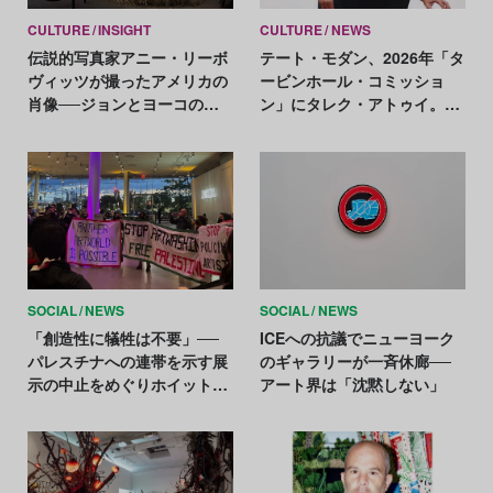
CULTURE
INSIGHT
CULTURE
NEWS
伝説的写真家アニー・リーボ
テート・モダン、2026年「タ
ヴィッツが撮ったアメリカの
ービンホール・コミッショ
肖像──ジョンとヨーコの抱
ン」にタレク・アトゥイ。音
擁、イーロン・マスクと母、
と振動を探求する学際的アー
そしてNASAまで
ティスト
SOCIAL
NEWS
SOCIAL
NEWS
「創造性に犠牲は不要」──
ICEへの抗議でニューヨーク
パレスチナへの連帯を示す展
のギャラリーが一斉休廊──
示の中止をめぐりホイットニ
アート界は「沈黙しない」
ー美術館でデモ