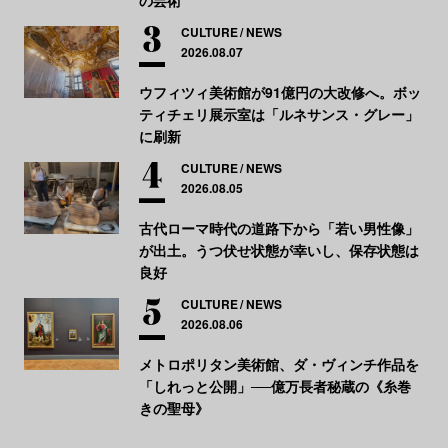
の芸術
CULTURE
NEWS
2026.08.07
ウフィツィ美術館が91億円の大改修へ。ボッ
ティチェリ展示室は「ルネサンス・グレー」
に刷新
CULTURE
NEWS
2026.08.05
古代ローマ時代の道路下から「若い男性像」
が出土。うつ伏せ状態が幸いし、保存状態は
良好
CULTURE
NEWS
2026.08.06
メトロポリタン美術館、ダ・ヴィンチ作品を
「しれっと公開」──億万長者秘蔵の《糸巻
きの聖母》