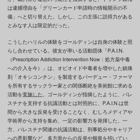
は逮捕理由を「グリーンカード申請時の情報開示の不
備」へと切り替えた。しかし、この主張に説得力がある
とみなす人は限定的だった。
こうしたハリルの体験をゴールディンは自身の体験と照
らし合わせている。彼女が率いる活動団体「P.A.I.N.
（Prescription Addiction Intervention Now：処方薬中毒
への介入を今）」は、オピオイド中毒者を増やした鎮痛
剤「オキシコンチン」を製造するパーデュー・ファーマ
を所有するサックラー家との関係断絶を美術館に求める
活動を
実施した
。ゴールディンが指摘したように、パレ
スチナを支持する抗議活動とは対照的に、P.A.I.N.は世
間から大きな反発を受けることなく、むしろメディアや
学術界から支持を集め、一定の影響力を発揮した。一
方、パレスチナ関連の抗議活動は、刑事処分やキャリア
への悪影響など、多方面からの反発や報復を招いてい