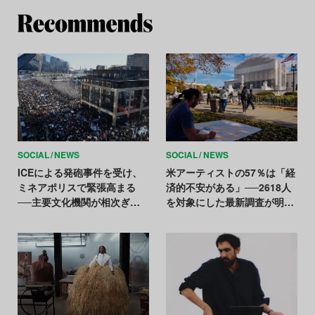
Re
SOCIAL
NEWS
SOCIAL
NEWS
ICEによる発砲事件を受け、
米アーティストの57％は「経
ミネアポリスで緊張高まる
済的不安がある」──2618人
──主要文化機関が相次ぎ休
を対象にした最新調査が明か
館
す実態