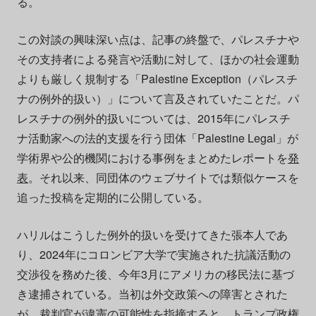
る。
この対談の興味深い点は、記事の終盤で、パレスチナや
その支持者による発言や活動に対して、ほかの社会運動
よりも厳しく規制する「Palestine Exception（パレスチ
ナの例外的扱い）」について言及されていたことだ。パ
レスチナの例外的扱いについては、2015年にパレスチ
ナ活動家への法的支援を行う団体「Palestine Legal」が
学術界や公的機関における事例をまとめたレポートを
発
表
。それ以来、同団体のウェブサイトでは類似ケースを
追った投稿を定期的に公開している。
ハリルはこうした例外的扱いを受けてきた張本人であ
り、2024年にコロンビア大学で実施された抗議活動の
交渉役を務めた後、今年3月にアメリカの移民法に基づ
き逮捕されている。当初は外交政策への障害とされた
が、裁判官が違憲の可能性を指摘すると、トランプ政権