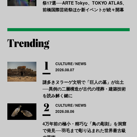
祭17選──ARTE Tokyo、TOKYO ATLAS、
前橋国際芸術祭ほか新イベントが続々開幕
CULTURE
NEWS
2026.08.07
謎多きヌラーゲ文明で「巨人の墓」が出土
──異例の二層構造が古代の埋葬・建築技術
を読み解く鍵に
CULTURE
NEWS
2026.08.06
4万年前の極小・精巧な「鳥の彫刻」を洞窟
で発見──羽毛まで彫り込まれた世界最古級