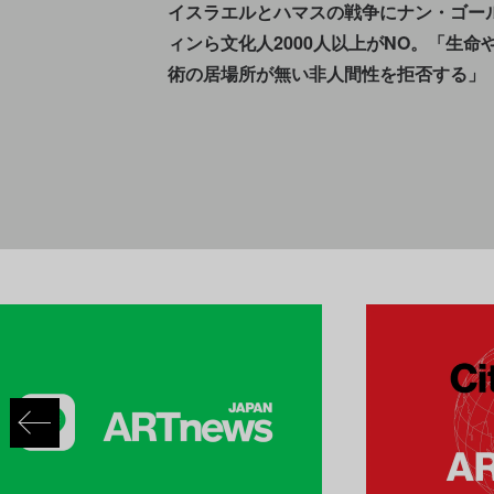
イスラエルとハマスの戦争にナン・ゴー
ィンら文化人2000人以上がNO。「生命
術の居場所が無い非人間性を拒否する」