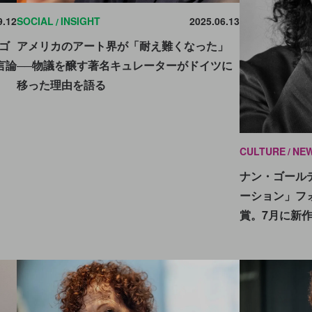
SOCIAL
INSIGHT
2025.06.13
9.12
アメリカのアート界が「耐え難くなった」
ゴ
──物議を醸す著名キュレーターがドイツに
言論
移った理由を語る
CULTURE
NE
ナン・ゴール
ーション」フ
賞。7月に新