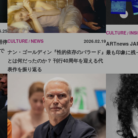
6.25
CULTURE
INS
CULTURE
NEWS
2026.02.19
用停
ARTnews 
で
ナン・ゴールディン『性的依存のバラード』
最も印象に残
とは何だったのか？ 刊行40周年を迎える代
表作を振り返る