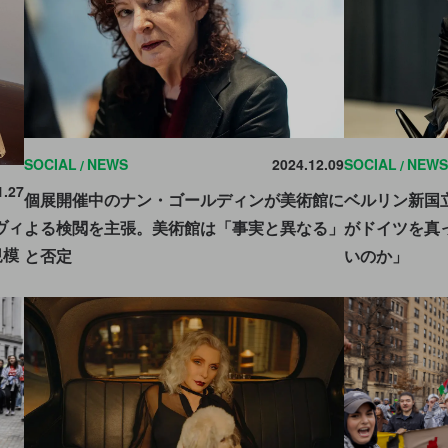
SOCIAL
NEWS
2024.12.09
SOCIAL
NEWS
1.27
個展開催中のナン・ゴールディンが美術館に
ベルリン新国
ヴィ
よる検閲を主張。美術館は「事実と異なる」
がドイツを真
規模
と否定
いのか」