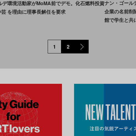
ナン・ゴール
ルデ
環境活動家がMoMA前でデモ。化石燃料投資
企業の名前削
や芸
を理由に理事長解任を要求
館で学生と共
1
2