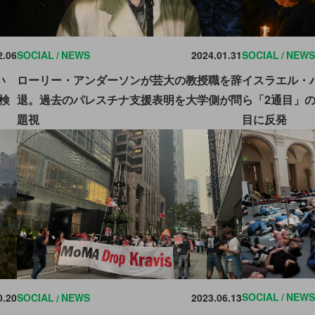
2.06
SOCIAL
NEWS
2024.01.31
SOCIAL
NEWS
い
ローリー・アンダーソンが芸大の教授職を辞
イスラエル・
検
退。過去のパレスチナ支援表明を大学側が問
ら「2通目」
題視
目に反発
SOCIAL
NEWS
0.20
SOCIAL
NEWS
2023.06.13