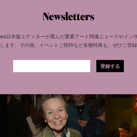
0.17
SOCIAL
INSIG
news日本版エディターが選んだ
重要アート関連ニュースやイン
ィン
世界のアート
CULTURE
NEWS
2024.09.26
します。
その他、イベントご招待など各種特典も。ぜひご登録
逮捕
争にどう向き
活動家としても注目されるアーティスト、ナ
半年を振り返
ン・ゴールディンによるグッチの最新キャン
登録する
ペーンが公開