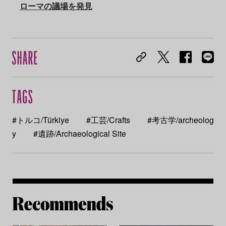
ローマの議場を発見
#トルコ/Türkiye
#工芸/Crafts
#考古学/archeolog
y
#遺跡/Archaeological Site
Re