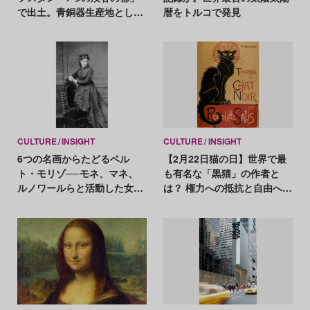
で出土。青銅器生産地として
暦をトルコで発見
注目すべき発見
CULTURE
INSIGHT
CULTURE
INSIGHT
6つの名画からたどるベル
【2月22日猫の日】世界で最
ト・モリゾ──モネ、マネ、
も有名な「黒猫」の作者と
ルノワールらと活動した女性
は？ 権力への抵抗と自由への
初の印象派画家
渇望を猫に重ねた画家スタン
ラン