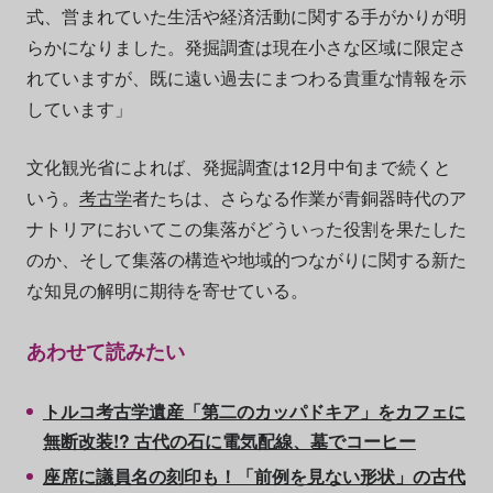
式、営まれていた生活や経済活動に関する手がかりが明
らかになりました。発掘調査は現在小さな区域に限定さ
れていますが、既に遠い過去にまつわる貴重な情報を示
しています」
文化観光省によれば、発掘調査は12月中旬まで続くと
いう。
考古学
者たちは、さらなる作業が青銅器時代のア
ナトリアにおいてこの集落がどういった役割を果たした
のか、そして集落の構造や地域的つながりに関する新た
な知見の解明に期待を寄せている。
あわせて読みたい
トルコ考古学遺産「第二のカッパドキア」をカフェに
無断改装!? 古代の石に電気配線、墓でコーヒー
座席に議員名の刻印も！「前例を見ない形状」の古代