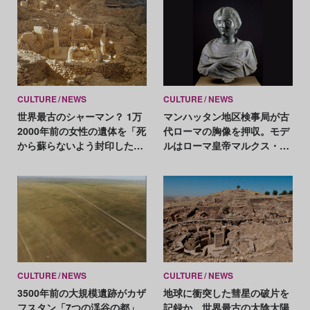
CULTURE
NEWS
CULTURE
NEWS
世界最古のシャーマン？ 1万
マンハッタン地区検事局が古
2000年前の女性の遺体を「死
代ローマの胸像を押収。モデ
から蘇らないよう封印した可
ルはローマ皇帝マルクス・ア
能性」も
ウレリウスの娘？
CULTURE
NEWS
CULTURE
NEWS
3500年前の大規模遺跡がカザ
地球に衝突した彗星の破片を
フスタン「7つの渓谷の都」
記録か。世界最古の太陰太陽