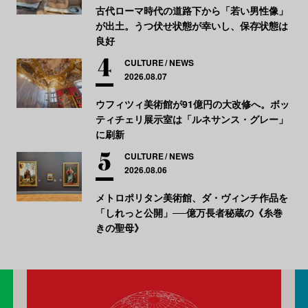
古代ローマ時代の道路下から「若い男性像」
が出土。うつ伏せ状態が幸いし、保存状態は
良好
CULTURE
NEWS
2026.08.07
ウフィツィ美術館が91億円の大改修へ。ボッ
ティチェリ展示室は「ルネサンス・グレー」
に刷新
CULTURE
NEWS
2026.08.06
メトロポリタン美術館、ダ・ヴィンチ作品を
「しれっと公開」──億万長者秘蔵の《糸巻
きの聖母》