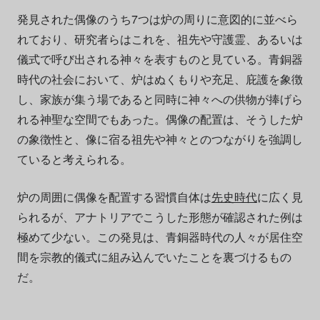
発見された偶像のうち7つは炉の周りに意図的に並べら
れており、研究者らはこれを、祖先や守護霊、あるいは
儀式で呼び出される神々を表すものと見ている。青銅器
時代の社会において、炉はぬくもりや充足、庇護を象徴
し、家族が集う場であると同時に神々への供物が捧げら
れる神聖な空間でもあった。偶像の配置は、そうした炉
の象徴性と、像に宿る祖先や神々とのつながりを強調し
ていると考えられる。
炉の周囲に偶像を配置する習慣自体は
先史時代
に広く見
られるが、アナトリアでこうした形態が確認された例は
極めて少ない。この発見は、青銅器時代の人々が居住空
間を宗教的儀式に組み込んでいたことを裏づけるもの
だ。