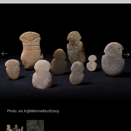
Photo: via X/@MehmetNuriErsoy