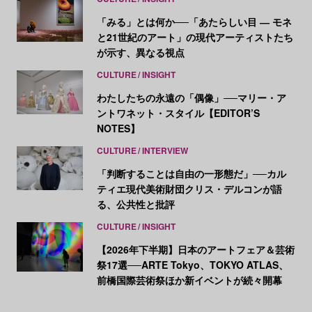
「みる」とは何か──「あたらしい目 ― モネ
と21世紀のアート」の現代アーティストたち
が示す、異なる視点
CULTURE
INSIGHT
わたしたちの永遠の「偶像」──マリー・ア
ントワネット・スタイル【EDITOR’S
NOTES】
CULTURE
INTERVIEW
「判断することは自由の一形態だ」──カル
ティエ現代美術財団クリス・デルコンが語
る、公共性と批評
CULTURE
INSIGHT
【2026年下半期】日本のアートフェア＆芸術
祭17選──ARTE Tokyo、TOKYO ATLAS、
前橋国際芸術祭ほか新イベントが続々開幕