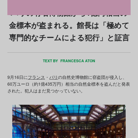
パリの有名博物館から1億円相当の
金標本が盗まれる。館長は「極めて
専門的なチームによる犯行」と証言
TEXT BY
FRANCESCA ATON
9月16日に
フランス
・
パリ
の自然史博物館に窃盗団が侵入し、
60万ユーロ（約1億435万円）相当の自然金標本を盗んだと発表
された。犯人はまだ見つかっていない。