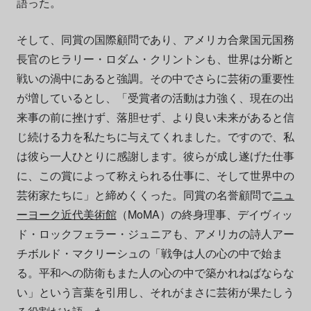
語った。
そして、同賞の国際顧問であり、アメリカ合衆国元国務
長官のヒラリー・ロダム・クリントンも、世界は分断と
戦いの渦中にあると強調。その中でさらに芸術の重要性
が増しているとし、「受賞者の活動は力強く、現在の出
来事の前に挫けず、落胆せず、より良い未来があると信
じ続ける力を私たちに与えてくれました。ですので、私
は彼ら一人ひとりに感謝します。彼らが成し遂げた仕事
に、この賞によって称えられる仕事に、そして世界中の
芸術家たちに」と締めくくった。同賞の名誉顧問で
ニュ
ーヨーク近代美術館
（MoMA）の終身理事、デイヴィッ
ド・ロックフェラー・ジュニアも、アメリカの詩人アー
チボルド・マクリーシュの「戦争は人の心の中で始ま
る。平和への防衛もまた人の心の中で築かれねばならな
い」という言葉を引用し、それがまさに芸術が果たしう