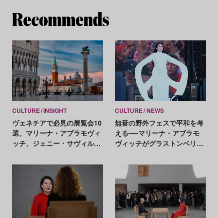
Re
CULTURE
INSIGHT
CULTURE
NEWS
ヴェネチアで必見の展覧会10
無音の野外フェスで平和を考
選。マリーナ・アブラモヴィ
える──マリーナ・アブラモ
ッチ、ジェニー・サヴィル、
ヴィッチがグラストンベリー
リチャード・プリンス、李禹
の観客を魅了
煥 etc.