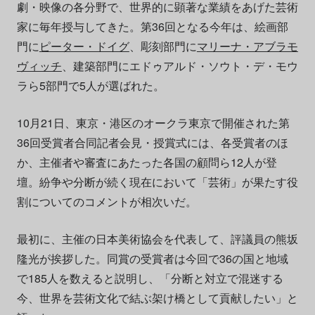
劇・映像の各分野で、世界的に顕著な業績をあげた芸術
家に毎年授与してきた。第36回となる今年は、絵画部
門に
ピーター・ドイグ
、彫刻部門に
マリーナ・アブラモ
ヴィッチ
、建築部門にエドゥアルド・ソウト・デ・モウ
ラら5部門で5人が選ばれた。
10月21日、東京・港区のオークラ東京で開催された第
36回受賞者合同記者会見・授賞式には、各受賞者のほ
か、主催者や審査にあたった各国の顧問ら12人が登
壇。紛争や分断が続く現在において「芸術」が果たす役
割についてのコメントが相次いだ。
最初に、主催の日本美術協会を代表して、評議員の熊坂
隆光が挨拶した。同賞の受賞者は今回で36の国と地域
で185人を数えると説明し、「分断と対立で混迷する
今、世界を芸術文化で結ぶ架け橋として貢献したい」と