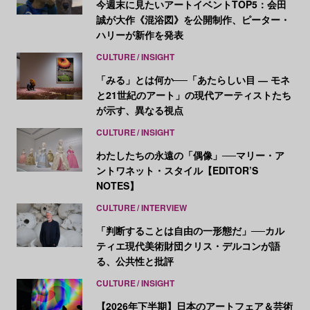
今週末に見たいアートイベントTOP5：会田
誠が大作《混浴図》を公開制作、ピーター・
ハリーが新作を発表
CULTURE
INSIGHT
「みる」とは何か──「あたらしい目 ― モネ
と21世紀のアート」の現代アーティストたち
が示す、異なる視点
CULTURE
INSIGHT
わたしたちの永遠の「偶像」──マリー・ア
ントワネット・スタイル【EDITOR’S
NOTES】
CULTURE
INTERVIEW
「判断することは自由の一形態だ」──カル
ティエ現代美術財団クリス・デルコンが語
る、公共性と批評
CULTURE
INSIGHT
【2026年下半期】日本のアートフェア＆芸術