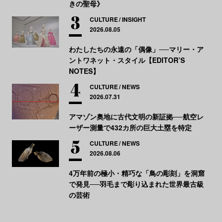
きの聖母》
CULTURE
INSIGHT
2026.08.05
わたしたちの永遠の「偶像」──マリー・ア
ントワネット・スタイル【EDITOR’S
NOTES】
CULTURE
NEWS
2026.07.31
アマゾン奥地に古代文明の新証拠──航空レ
ーザー測量で432カ所の巨大土塁を特定
CULTURE
NEWS
2026.08.06
4万年前の極小・精巧な「鳥の彫刻」を洞窟
で発見──羽毛まで彫り込まれた世界最古級
の芸術