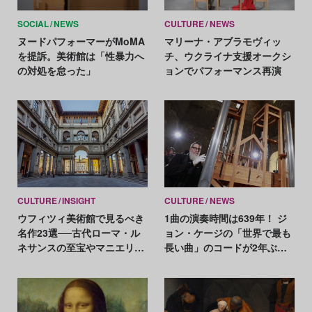
SOCIAL
NEWS
CULTURE
NEWS
ヌードパフォーマーがMoMA
マリーナ・アブラモヴィッ
を提訴。美術館は「性暴力へ
チ、ウクライナ支援オークシ
の対処を怠った」
ョンでパフォーマンス再演
CULTURE
INSIGHT
CULTURE
NEWS
ウフィツィ美術館で見るべき
1曲の演奏時間は639年！ ジ
名作23選──古代ローマ・ル
ョン・ケージの「世界で最も
ネサンスの至宝やマニエリス
長い曲」のコードが2年ぶり
ムの代表作など
に更新される