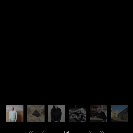
1
/
6