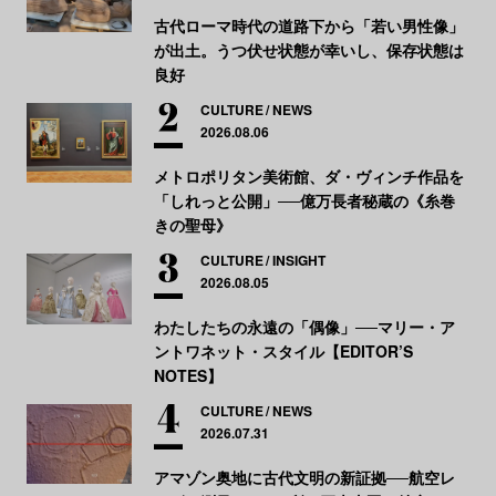
古代ローマ時代の道路下から「若い男性像」
が出土。うつ伏せ状態が幸いし、保存状態は
良好
CULTURE
NEWS
2026.08.06
メトロポリタン美術館、ダ・ヴィンチ作品を
「しれっと公開」──億万長者秘蔵の《糸巻
きの聖母》
CULTURE
INSIGHT
2026.08.05
わたしたちの永遠の「偶像」──マリー・ア
ントワネット・スタイル【EDITOR’S
NOTES】
CULTURE
NEWS
2026.07.31
アマゾン奥地に古代文明の新証拠──航空レ