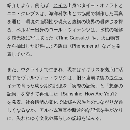
紹介しよう。例えば、
スイス
出身のタイヨ・オノラトと
ニコ・クレブスは、海洋科学者との協働で制作した写真
を通じ、環境の脆弱性や現実と虚構の境界の曖昧さを探
る。
ベルギー
出身のロール・ウィナンツは、氷核の融解
を感光紙に写し取った《Time Capsule》や、火山物質
から抽出した顔料による版画《Phenomena》などを発
表している。
また、ウクライナで生まれ、現在はイギリスを拠点に活
動するヴァルヴァラ・ウリクは、旧ソ連崩壊後の
ウクラ
イナ
で育った幼少期の記憶を「実際の記憶」と「想像の
記憶」を交えて再現した《Sunshine, How Are You?》
を発表。社会情勢の変化で故郷や家族とのつながりが難
しくなるなか、アルバム写真や断片的な記憶を手がかり
に、失われゆく文化や暮らしの記録を試みる。