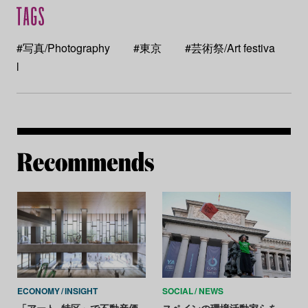
#写真/Photography
#東京
#芸術祭/Art festiva
l
Re
ECONOMY
INSIGHT
SOCIAL
NEWS
「アート×特区」で不動産価
スペインの環境活動家らを