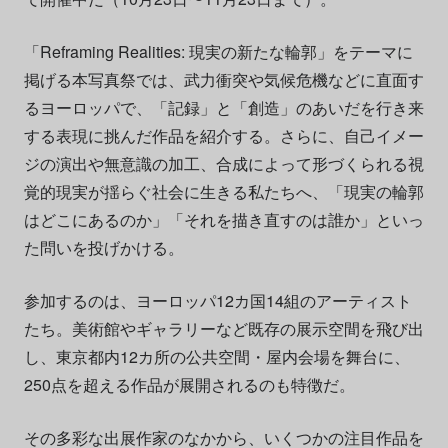
「Reframing Realities: 現実の新たな輪郭」をテーマに
掲げる本写真祭では、武力衝突や気候危機などに直面す
るヨーロッパで、「記録」と「創造」のあいだを行き来
する表現に挑んだ作品を紹介する。さらに、自己イメー
ジの演出や無意識の加工、合成によって形づくられる視
覚的現実が揺らぐ社会に生きる私たちへ、「現実の輪郭
はどこにあるのか」「それを描き直すのは誰か」といっ
た問いを投げかける。
参加するのは、ヨーロッパ12カ国14組のアーティスト
たち。美術館やギャラリーなど既存の展示空間を飛び出
し、東京都内12カ所の公共空間・屋内会場を舞台に、
250点を超える作品が展開されるのも特徴だ。
その多彩な出展作家のなかから、いくつかの注目作品を