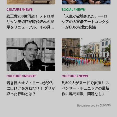
CULTURE
NEWS
SOCIAL
NEWS
総工費200億円超！ メトロポ
「人生が破壊された」──ロ
リタン美術館が時代遅れの展
シアの大富豪アートコレクタ
示をリニューアル、その見ど
ーがEUの制裁に抗議
ころは？
CULTURE
INSIGHT
CULTURE
NEWS
若き日のオノ・ヨーコがダリ
約500人がヌードで参加！ ス
に口ひげをおねだり！ ダリが
ペンサー・チュニックの最新
取った行動とは？
作に地元司教「問題なし」
Recommended by