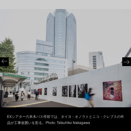
EXシアター六本木バス停前では、タイヨ・オノラトとニコ・クレブスの作
品が工事仮囲いを彩る。Photo: Tatsuhiko Nakagawa