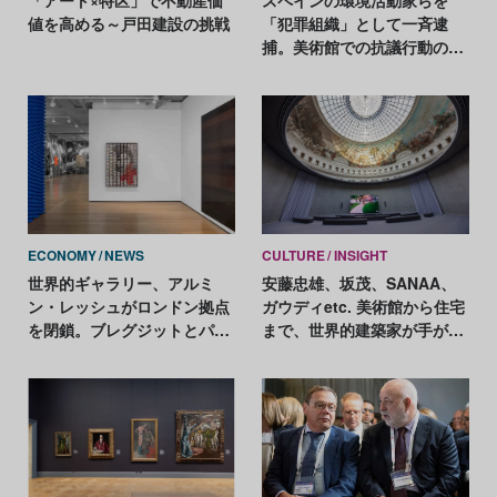
値を高める～戸田建設の挑戦
「犯罪組織」として一斉逮
捕。美術館での抗議行動の損
害は、約8000万円
ECONOMY
NEWS
CULTURE
INSIGHT
世界的ギャラリー、アルミ
安藤忠雄、坂茂、SANAA、
ン・レッシュがロンドン拠点
ガウディetc. 美術館から住宅
を閉鎖。ブレグジットとパン
まで、世界的建築家が手がけ
デミックが影響か
た名建築