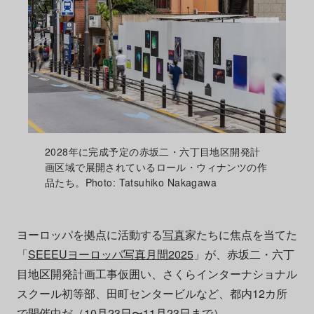
2028年に完成予定の赤坂二・六丁目地区開発計
画区域で展開されているロール・ウィナンツの作
品たち。Photo: Tatsuhiko Nakagawa
ヨーロッパを拠点に活動する
写真
家たちに焦点を当てた
「
SEEEUヨーロッパ写真月間2025
」が、赤坂二・六丁
目地区開発計画工事仮囲い、さくらインターナショナル
スクール初等部、田町センタービルなど、都内12カ所
で開催中だ（10月23日〜11月23日まで）。