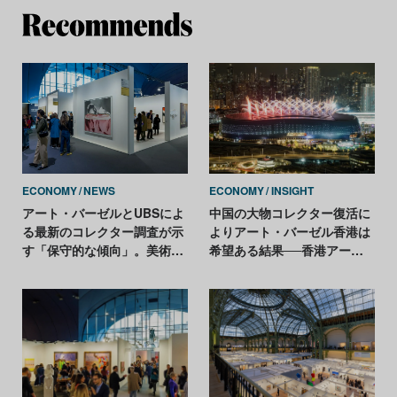
Re
ECONOMY
NEWS
ECONOMY
INSIGHT
アート・バーゼルとUBSによ
中国の大物コレクター復活に
る最新のコレクター調査が示
よりアート・バーゼル香港は
す「保守的な傾向」。美術品
希望ある結果──香港アート
に割く資金は19%に
ウィーク売上報告