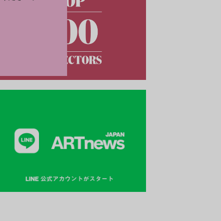
ボッティチェリの《ヴィーナスの誕生》など、誰もが何かで
目にしたことがある有名絵画をはじめ、圧倒的な質と量の所
誇るウフィツィ美術館。イタリアの芸術・文化の豊かさを肌
られるこの美術館で見逃せない名作23点を紹介する。