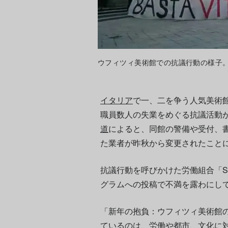
ウフィツィ美術館での抗議行動の様子。Photo:
イタリア
で一、二を争う人気美術
職員数人の失業をめぐる抗議活動
道
によると、同館の警備や受付、
た業者が昨秋から変更されたこと
抗議行動を呼びかけた労働組合「Su
グラムへの投稿で不満を露わにし
「新年の抱負：ウフィツィ美術館
ているのは、労働や都市、文化に