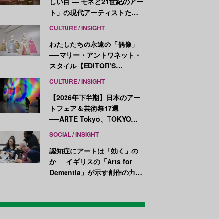
しい目 ― モネと21世紀のアー
ト」の現代アーティストたち
が示す、異なる視点
CULTURE
INSIGHT
わたしたちの永遠の「偶像」
──マリー・アントワネット・
スタイル【EDITOR’S
NOTES】
CULTURE
INSIGHT
【2026年下半期】日本のアー
トフェア＆芸術祭17選
──ARTE Tokyo、TOKYO
ATLAS、前橋国際芸術祭ほか
SOCIAL
INSIGHT
新イベントが続々開幕
認知症にアートは「効く」の
か──イギリスの「Arts for
Dementia」が示す創作の力
【医療とアートの最前線
Vol.7】