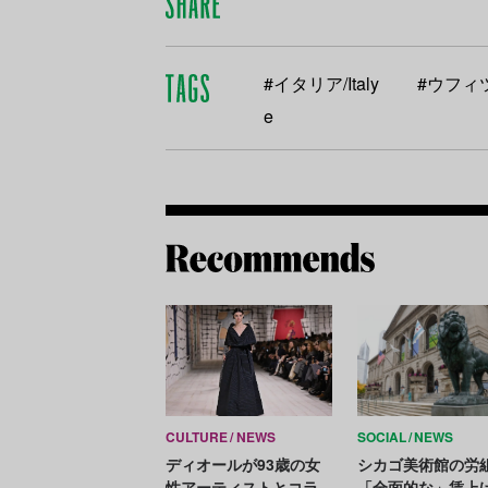
#イタリア/Italy
#ウフィツィ
e
CULTURE
NEWS
SOCIAL
NEWS
ディオールが93歳の女
シカゴ美術館の労
性アーティストとコラ
「全面的な」賃上