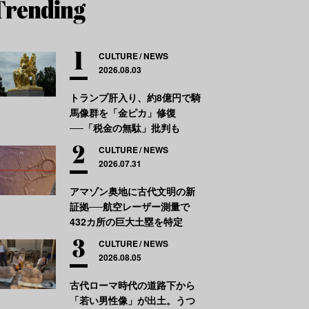
CULTURE
NEWS
2026.08.03
トランプ肝入り、約8億円で騎
馬像群を「金ピカ」修復
──「税金の無駄」批判も
CULTURE
NEWS
2026.07.31
アマゾン奥地に古代文明の新
証拠──航空レーザー測量で
432カ所の巨大土塁を特定
CULTURE
NEWS
2026.08.05
古代ローマ時代の道路下から
「若い男性像」が出土。うつ