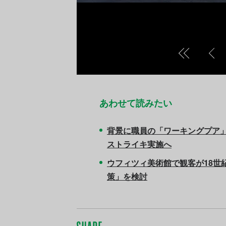
5年）Photo:
肖像画。
あわせて読みたい
背景に職員の「ワーキングプア
ストライキ実施へ
ウフィツィ美術館で観客が18世
策」を検討