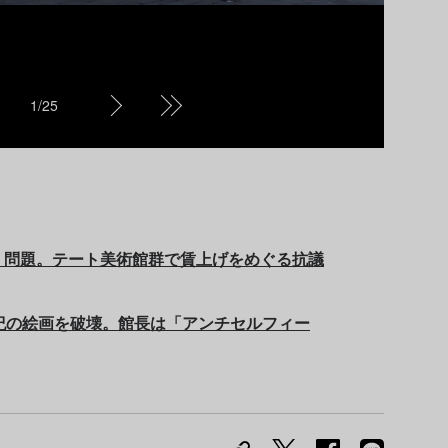
1
/
25
」問題。テート美術館群で賃上げをめぐる抗議
紀の絵画を破壊。館長は「アンチセルフィー