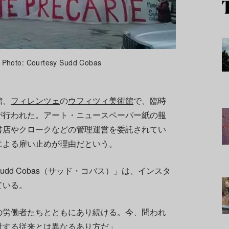
 Courtesy Sudd Cobas
館、
フィレンツェ
の
ウフィツィ美術館
で、臨時
が行われた。アート・ニュースペーパー紙の
報
書店やクロークなどの管理運営を委託されてい
による雇い止めが理由だという。
dd Cobas（サッド・コバス）」は、インスタ
ている。
の労働者たちとともにあり続ける。今、問われ
対する従来とは異なるあり方だ」