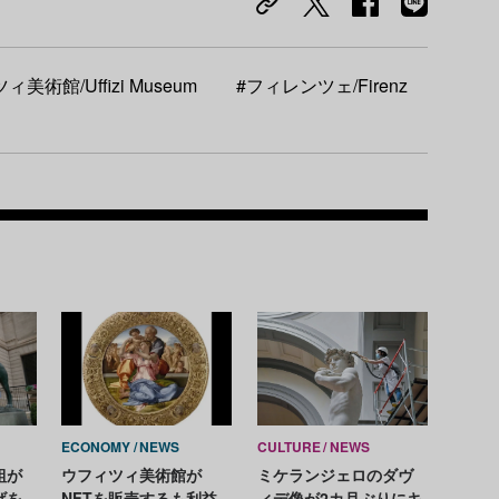
美術館/Uffizi Museum
#フィレンツェ/Firenz
Recom
ECONOMY
NEWS
CULTURE
NEWS
組が
ウフィツィ美術館が
ミケランジェロのダヴ
げを
NFTを販売するも利益
ィデ像が2カ月ぶりにキ