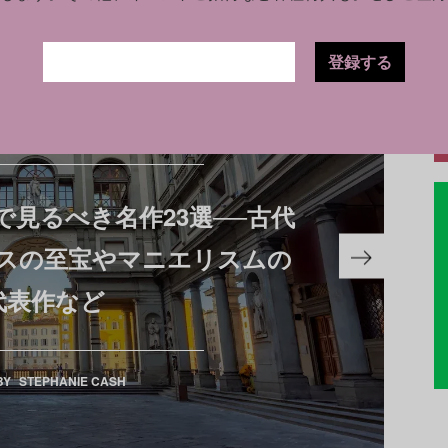
登録する
GALLERY
2025.07.01
見るべき名作23選──古代
スの至宝やマニエリスムの
代表作など
BY
STEPHANIE CASH