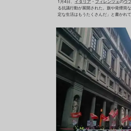
1月4日、
イタリア
・
フィレンツェ
の
ウ
る抗議行動が展開された。旗や発煙筒
定な生活はもうたくさんだ」と書かれ