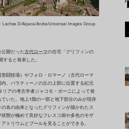
 D/Alpaca/Andia/Universal Images Group
未公開だった
古代ローマ
の住宅「グリフィンの
公開すると発表した。
円形闘技場）やフォロ・ロマーノ（古代ローマ
園内、パラティーノの丘の上部に位置する紀元
イタリアの考古学者ジャコモ・ボーニによって発
れていた。地上1階の一部と地下部分のみが現存
その名の由来となったグリフィンが描かれたス
存状態が極めて良好なフレスコ画や多色のモザ
、アトリウムとプールを見ることができる。