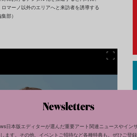
・ロマーノ以外のエリアへと来訪者を誘導する
編集部）
GALLERY
2024.10.01
news日本版エディターが選んだ
重要アート関連ニュースやイン
します。
その他、イベントご招待など各種特典も。ぜひご登録