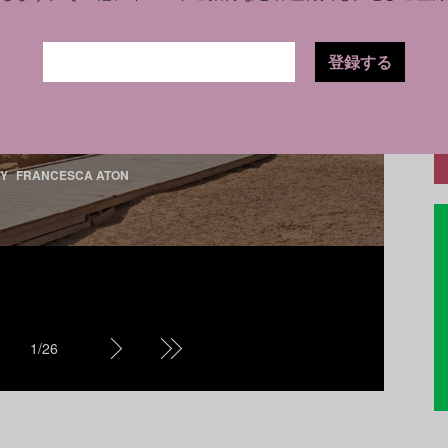
い世界の遺跡ベスト24──
ポンペイ、ピラミッド、三
登録する
星堆etc.
BY
FRANCESCA ATON
1
/
26