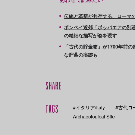
伝統と革新が共存する、ローマの
ポンペイ近郊「ポッパエアの別
の精細な描写が姿を現す
「古代の貯金箱」が1700年前
な貯蓄の痕跡も
#イタリア/Italy
#古代ローマ
Archaeological Site