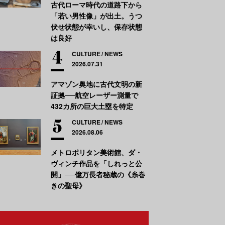
古代ローマ時代の道路下から
「若い男性像」が出土。うつ
伏せ状態が幸いし、保存状態
は良好
CULTURE
NEWS
2026.07.31
アマゾン奥地に古代文明の新
証拠──航空レーザー測量で
432カ所の巨大土塁を特定
CULTURE
NEWS
2026.08.06
メトロポリタン美術館、ダ・
ヴィンチ作品を「しれっと公
開」──億万長者秘蔵の《糸巻
きの聖母》