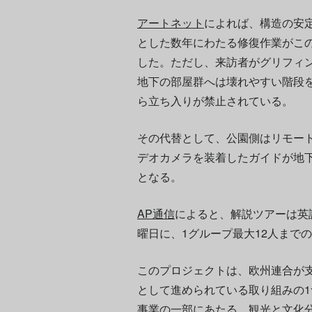
アートネット
によれば、構造の安
とした数年にわたる修復作業がこの
した。ただし、来訪者がグリフィ
地下の部屋群へは壊れやすい階段
ら立ち入りが禁止されている。
その代替として、公園側はリモー
デオカメラを装着したガイドが地
となる。
AP通信
によると、解説ツアーは英
曜日に、1グループ最大12人まで
このプロジェクトは、欧州連合が
として進められている取り組みの1
事業の一部にあたる。観光と文化