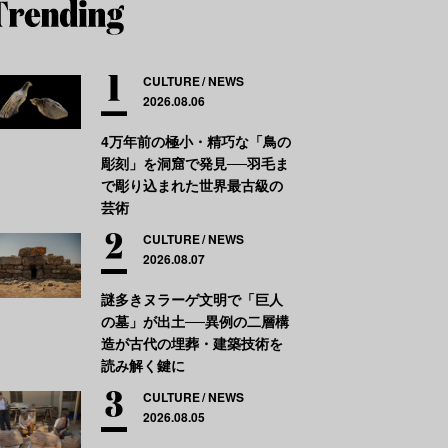
CULTURE
NEWS
2026.08.06
4万年前の極小・精巧な「鳥の
彫刻」を洞窟で発見──羽毛ま
で彫り込まれた世界最古級の
芸術
CULTURE
NEWS
2026.08.07
謎多きヌラーゲ文明で「巨人
の墓」が出土──異例の二層構
造が古代の埋葬・建築技術を
読み解く鍵に
CULTURE
NEWS
2026.08.05