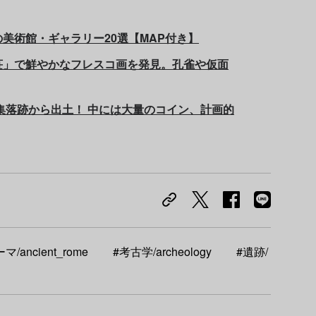
美術館・ギャラリー20選【MAP付き】
荘」で鮮やかなフレスコ画を発見。孔雀や仮面
の集落跡から出土！ 中には大量のコイン、計画的
/ancient_rome
#考古学/archeology
#遺跡/