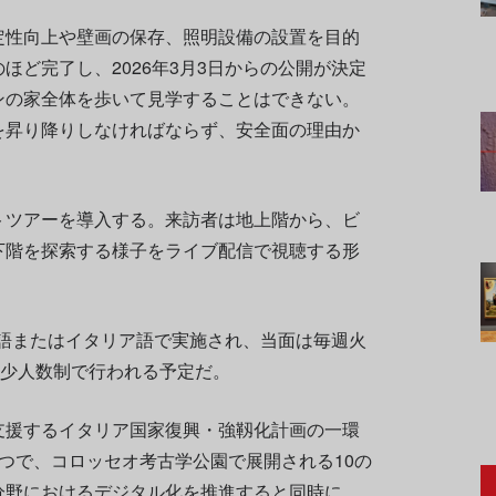
定性向上や壁画の保存、照明設備の設置を目的
ほど完了し、2026年3月3日からの公開が決定
ンの家全体を歩いて見学することはできない。
を昇り降りしなければならず、安全面の理由か
トツアーを導入する。来訪者は地上階から、ビ
下階を探索する様子をライブ配信で視聴する形
語またはイタリア語で実施され、当面は毎週火
の少人数制で行われる予定だ。
支援するイタリア国家復興・強靱化計画の一環
つで、コロッセオ考古学公園で展開される10の
分野におけるデジタル化を推進すると同時に、