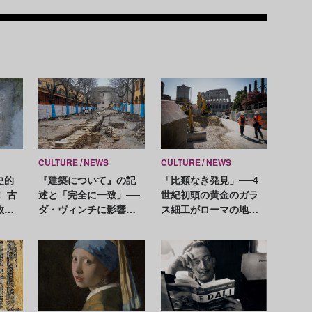
Recom
CULTURE
NEWS
CULTURE
NEWS
史的
『建築について』の記
「比類なき発見」──4
 古
述と「完全に一致」──
世紀初頭の黄金のガラ
教寺
ダ・ヴィンチに影響を
ス細工がローマの地下
る
与えた古代建築家の作
鉄工事現場から見つか
品を特定
る