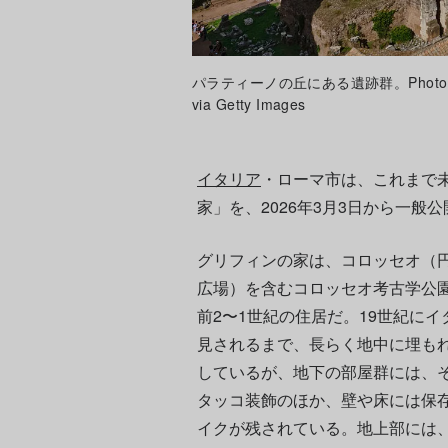
パラティーノの丘にある遺跡群。Photo: Lachas
via Getty Images
イタリア
・ローマ市は、これまで
家」を、2026年3月3日から一般
グリフィンの家は、コロッセオ（
広場）を含むコロッセオ考古学公
前2〜1世紀の住居だ。19世紀に
見されるまで、長らく地中に埋も
しているが、地下の部屋群には、
タッコ装飾のほか、壁や床には保
イクが残されている。地上部には