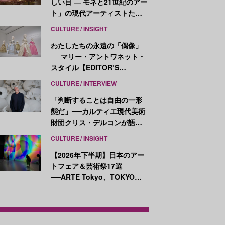
しい目 ― モネと21世紀のアー
ト」の現代アーティストたち
が示す、異なる視点
CULTURE
INSIGHT
わたしたちの永遠の「偶像」
──マリー・アントワネット・
スタイル【EDITOR’S
NOTES】
CULTURE
INTERVIEW
「判断することは自由の一形
態だ」──カルティエ現代美術
財団クリス・デルコンが語
る、公共性と批評
CULTURE
INSIGHT
【2026年下半期】日本のアー
トフェア＆芸術祭17選
──ARTE Tokyo、TOKYO
ATLAS、前橋国際芸術祭ほか
新イベントが続々開幕