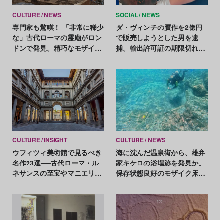
CULTURE
NEWS
SOCIAL
NEWS
専門家も驚嘆！ 「非常に稀少
ダ・ヴィンチの贋作を2億円
な」古代ローマの霊廟がロン
で販売しようとした男を逮
ドンで発見。精巧なモザイク
捕。輸出許可証の期限切れが
画や金貨などが出土
発覚に一役
CULTURE
INSIGHT
CULTURE
NEWS
ウフィツィ美術館で見るべき
海に沈んだ温泉街から、雄弁
名作23選──古代ローマ・ル
家キケロの浴場跡を発見か。
ネサンスの至宝やマニエリス
保存状態良好のモザイク床も
ムの代表作など
出土