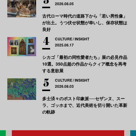
2026.08.05
古代ローマ時代の道路下から「若い男性像」
が出土。うつ伏せ状態が幸いし、保存状態は
良好
CULTURE
INSIGHT
2025.06.17
シカゴ「最初の同性愛者たち」展の必見作品
10選。350点超の作品からクィア概念を再考
する意欲展
CULTURE
INSIGHT
2026.08.03
多士済々のポスト印象派──セザンヌ、スー
ラ、ゴッホまで、近代美術を切り開いた革新
の軌跡