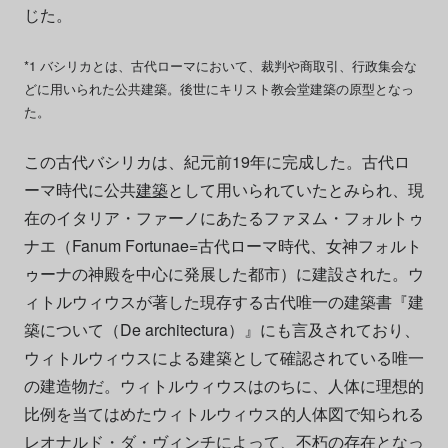
じた。
*1 バシリカとは、古代ローマにおいて、裁判や商取引、行政集会な
どに用いられた公共建築。後世にキリスト教会堂建築の原型となっ
た。
この古代バシリカは、紀元前19年に完成した。古代ロ
ーマ時代に公共
建築
として用いられていたとみられ、現
在のイタリア・ファーノにあたるファヌム・フォルトゥ
ナエ（Fanum Fortunae=古代ローマ時代、女神フォルト
ゥーナの神殿を中心に発展した都市）に建設された。ウ
ィトルウィウスが著した現存する古代唯一の建築書『建
築について（De architectura）』にも言及されており、
ウィトルウィウスによる建築として確認されている唯一
の建造物だ。ウィトルウィウスはのちに、人体に理想的
比例を当てはめたウィトルウィウス的人体図で知られる
レオナルド・ダ・ヴィンチによって、不朽の存在となっ