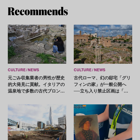
Re
CULTURE
NEWS
CULTURE
NEWS
元ごみ収集業者の男性が歴史
古代ローマ、幻の邸宅「グリ
的大発見に貢献。イタリアの
フィンの家」が一般公開へ
温泉地で多数の古代ブロンズ
──立ち入り禁止区画は「ラ
像が出土
イブ配信」で体験