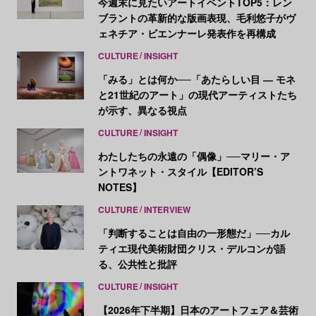
今週末に見たいアートイベントTOP5：レン
ブラントの革新的な版画表現、毛利悠子がヴ
ェネチア・ビエンナーレ発表作を再構成
CULTURE
INSIGHT
「みる」とは何か──「あたらしい目 ― モネ
と21世紀のアート」の現代アーティストたち
が示す、異なる視点
CULTURE
INSIGHT
わたしたちの永遠の「偶像」──マリー・ア
ントワネット・スタイル【EDITOR’S
NOTES】
CULTURE
INTERVIEW
「判断することは自由の一形態だ」──カル
ティエ現代美術財団クリス・デルコンが語
る、公共性と批評
CULTURE
INSIGHT
【2026年下半期】日本のアートフェア＆芸術