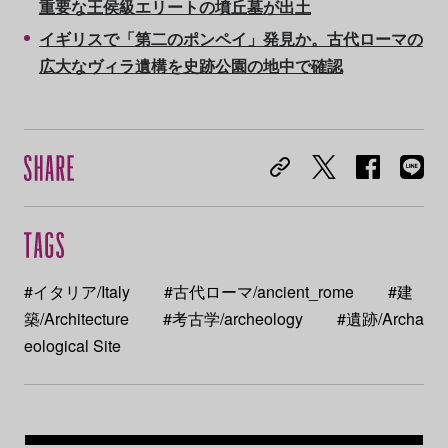
重要な王侯級エリートの墳丘墓が出土
イギリスで「第二のポンペイ」発見か。古代ローマの
広大なヴィラ遺構を史跡公園の地中で確認
#イタリア/Italy
#古代ローマ/ancient_rome
#建
築/Architecture
#考古学/archeology
#遺跡/Archa
eological Site