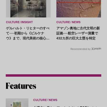
CULTURE
INSIGHT
CULTURE
NEWS
ゲルハルト・リヒターのすべ
アマゾン奥地に古代文明の新
て──初期から《ビルケナ
証拠──航空レーザー測量で
ウ》まで、現代美術の核心に
432カ所の巨大土塁を特定
迫る軌跡
Recommended by
CULTURE
NEWS