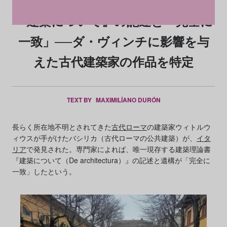
『建築について』の記述と「完全に
一致」──ダ・ヴィンチに影響を与
えた古代建築家の作品を特定
TEXT BY
MAXIMILÍANO DURÓN
長らく所在地不明とされてきた
古代ローマ
の建築家ウィトルウ
ィウスが手がけたバシリカ（古代ローマの公共建築）が、
イタ
リア
で発見された。専門家によれば、唯一現存する建築理論書
『建築について（De architectura）』の記述と遺構が「完全に
一致」したという。