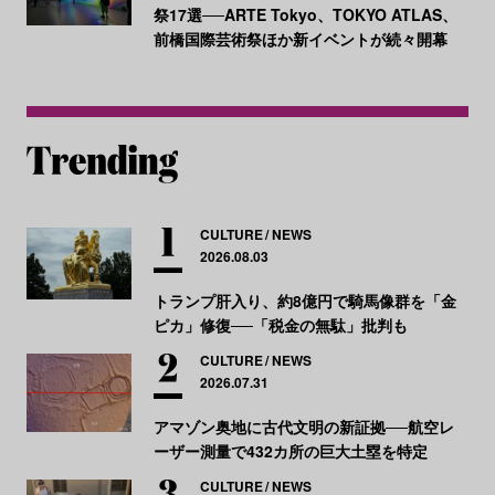
祭17選──ARTE Tokyo、TOKYO ATLAS、
前橋国際芸術祭ほか新イベントが続々開幕
CULTURE
NEWS
2026.08.03
トランプ肝入り、約8億円で騎馬像群を「金
ピカ」修復──「税金の無駄」批判も
CULTURE
NEWS
2026.07.31
アマゾン奥地に古代文明の新証拠──航空レ
ーザー測量で432カ所の巨大土塁を特定
CULTURE
NEWS