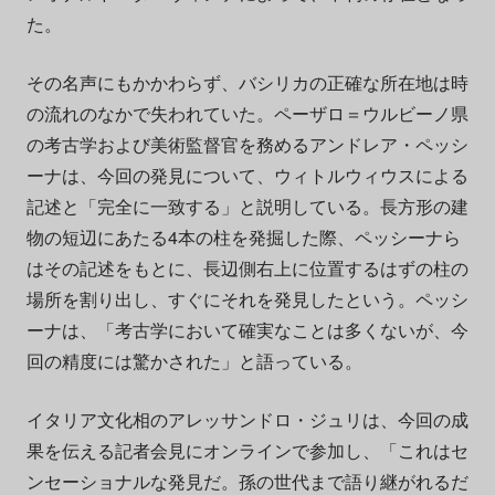
た。
その名声にもかかわらず、バシリカの正確な所在地は時
の流れのなかで失われていた。ペーザロ＝ウルビーノ県
の考古学および美術監督官を務めるアンドレア・ペッシ
ーナは、今回の発見について、ウィトルウィウスによる
記述と「完全に一致する」と説明している。長方形の建
物の短辺にあたる4本の柱を発掘した際、ペッシーナら
はその記述をもとに、長辺側右上に位置するはずの柱の
場所を割り出し、すぐにそれを発見したという。ペッシ
ーナは、「考古学において確実なことは多くないが、今
回の精度には驚かされた」と語っている。
イタリア文化相のアレッサンドロ・ジュリは、今回の成
果を伝える記者会見にオンラインで参加し、「これはセ
ンセーショナルな発見だ。孫の世代まで語り継がれるだ