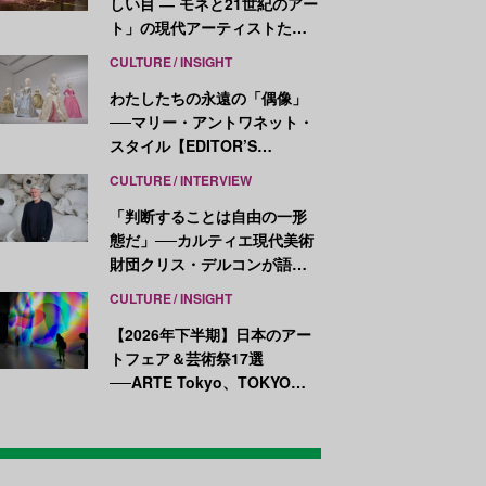
しい目 ― モネと21世紀のアー
ト」の現代アーティストたち
が示す、異なる視点
CULTURE
INSIGHT
わたしたちの永遠の「偶像」
──マリー・アントワネット・
スタイル【EDITOR’S
NOTES】
CULTURE
INTERVIEW
「判断することは自由の一形
態だ」──カルティエ現代美術
財団クリス・デルコンが語
る、公共性と批評
CULTURE
INSIGHT
【2026年下半期】日本のアー
トフェア＆芸術祭17選
──ARTE Tokyo、TOKYO
ATLAS、前橋国際芸術祭ほか
新イベントが続々開幕