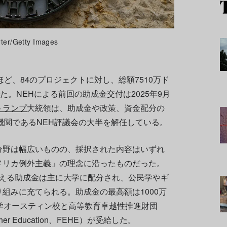
/Getty Images
ど、84のプロジェクトに対し、総額7510万ド
た。NEHによる前回の助成金交付は2025年9月
トランプ
大統領は、助成金や政策、資金配分の
機関であるNEH評議会の大半を解任している。
分野は幅広いものの、採択された内容はいずれ
メリカ例外主義」の理念に沿ったものだった。
を超える助成金は主に大学に配分され、公民学やギ
組みに充てられる。助成金の最高額は1000万
学オースティン校と高等教育卓越性推進財団
n Higher Education、FEHE）が受給した。