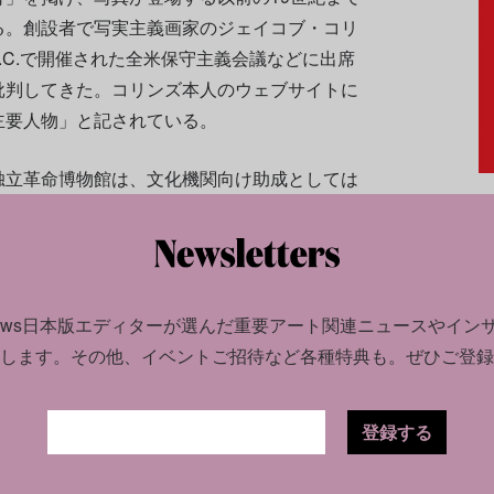
る。創設者で写実主義画家のジェイコブ・コリ
D.C.で開催された全米保守主義会議などに出席
批判してきた。コリンズ本人のウェブサイトに
主要人物」と記されている。
独立革命博物館は、文化機関向け助成としては
000万円）を受け取った。助成対象となる文化機
た展示、または建国250周年を記念する展示を
10万ドル（約1580万円）が支給される仕組み
news日本版エディターが選んだ
重要アート関連ニュースやイン
します。
その他、イベントご招待など各種特典も。ぜひご登録
給されており、ニューヨーク大学やデラウェア
存修復センターといった機関にそれぞれ35万
。
登録する
。