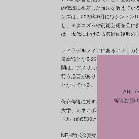
の伝統に根差した技法を教えてい
ンズは、2025年9月にワシントン
し、モダニズムや前衛芸術を公に
は「現代における古典絵画復興の
フィラデルフィアにあるアメリカ
最高額となる220万ドル（約3億5
関は、アメリカの歴史に焦点を当て
行う必要があり、個別の展示ごとに
となっている。
ART
毎週お届け
保存修復に対する助成金も一部支
大学、ミネアポリスの中西部美術保
ドル（約5500万円）が渡っている
NEH助成金受給者の一覧は
こちら