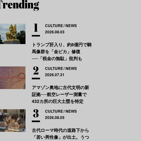
CULTURE
NEWS
2026.08.03
トランプ肝入り、約8億円で騎
馬像群を「金ピカ」修復
──「税金の無駄」批判も
CULTURE
NEWS
2026.07.31
アマゾン奥地に古代文明の新
証拠──航空レーザー測量で
432カ所の巨大土塁を特定
CULTURE
NEWS
2026.08.05
古代ローマ時代の道路下から
「若い男性像」が出土。うつ