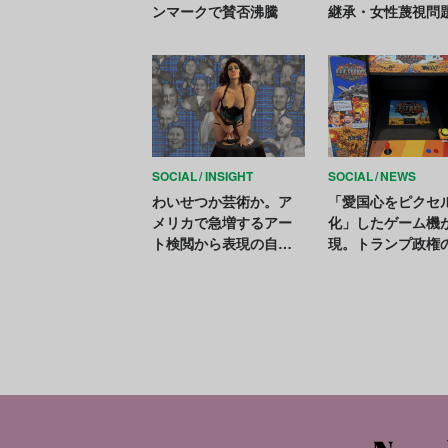
ンマークで賛否沸騰
継承・女性蔑視問
読み解く【アート
う国際女性デー】
SOCIAL
INSIGHT
SOCIAL
NEWS
わいせつか芸術か。ア
「愛国心をピクセ
メリカで急増するアー
化」したゲーム機
ト検閲から表現の自由
現。トランプ政権
を擁護するNPOの活動
争プロパガンダを
を追う
か