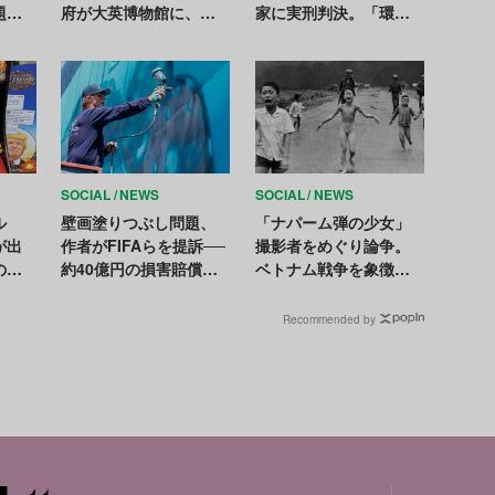
題を
府が大英博物館に、イ
家に実刑判決。「環境
で祝
スラエルへの文化財貸
保護ではなく単なる破
与中止を要請
壊行為」
SOCIAL
NEWS
SOCIAL
NEWS
ル
壁画塗りつぶし問題、
「ナパーム弾の少女」
が出
作者がFIFAらを提訴──
撮影者をめぐり論争。
の戦
約40億円の損害賠償求
ベトナム戦争を象徴す
批判
める
る写真のクレジット表
記が一時停止に
Recommended by