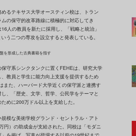
務めるテキサス大学オースティン校は、トラン
ラムの保守的改革路線に積極的に対応してき
16人の教員を新たに採用し、「戦略と統治」
という二つの専攻を設立すると発表している。
基盤を形成した古典書籍を指す
保守系シンクタンクに置くFEHEは、研究大学
し、教員と学生に能力向上支援を提供するため
EHはまた、ハーバード大学近くの保守派と連携す
対し、「歴史、文学、哲学、公民学をテーマと
ために200万ドル以上を支給した。
小規模な美術学校グランド・セントラル・アト
00万円）の助成金が支給された。同校は「モダニ
」を掲げ、写真が登場する以前の19世紀まで