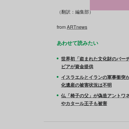
（翻訳：編集部）
from
ARTnews
あわせて読みたい
世界初「盗まれた文化財のバーチ
ビアが資金提供
イスラエルとイランの軍事衝突
化遺産の被害状況は不明
仏「椅子の父」が偽造アントワ
やカタール王子も被害