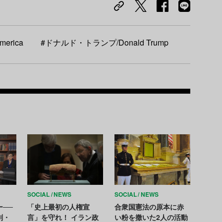
merica
#ドナルド・トランプ/Donald Trump
Recom
SOCIAL
NEWS
SOCIAL
NEWS
──
「史上最初の人権宣
合衆国憲法の原本に赤
別・
言」を守れ！ イラン政
い粉を撒いた2人の活動