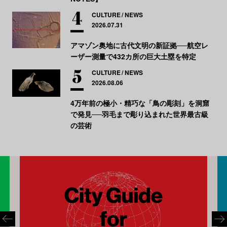
CULTURE
NEWS
2026.07.31
アマゾン奥地に古代文明の新証拠──航空レ
ーザー測量で432カ所の巨大土塁を特定
CULTURE
NEWS
2026.08.06
4万年前の極小・精巧な「鳥の彫刻」を洞窟
で発見──羽毛まで彫り込まれた世界最古級
の芸術