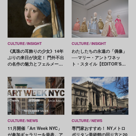
CULTURE
INSIGHT
CULTURE
INSIGHT
《真珠の耳飾りの少女》14年
わたしたちの永遠の「偶像」
ぶりの来日が決定！ 門外不出
──マリー・アントワネッ
の名作の魅力とフェルメール
ト・スタイル【EDITOR’S
の画業を総復習
NOTES】
CULTURE
NEWS
CULTURE
NEWS
11月開催「Art Week NYC」
専門家おすすめ！ NYメトロ
が参加ギャラリーを発表。ア
ポリタン美術館の回り方と20