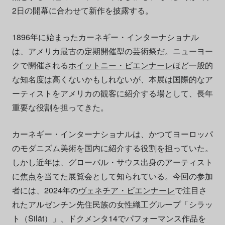
2日の開幕に合わせて新作を披露する。
1896年に始まったカーネギー・インターナショナル
は、アメリカ最古の定期開催型の芸術祭だ。ニューヨー
クで開催される
ホイットニー・ビエンナーレ
ほど一般的
な知名度は高くないかもしれないが、本展は国際的なア
ーティストをアメリカの観客に紹介する場として、長年
重要な役割を担ってきた。
カーネギー・インターナショナルは、かつてヨーロッパ
のモダニズム美術を国内に紹介する役割を担っていた。
しかし近年は、グローバル・サウス出身のアーティスト
に焦点を当てた展覧会として知られている。今回の参加
者には、2024年の
ヴェネチア・ビエンナーレ
で注目さ
れたアルゼンチン先住民族の女性織工グループ「シラッ
ト（Silät）」、ドクメンタ14でパフォーマンス作品を