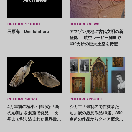
CULTURE
PROFILE
CULTURE
NEWS
石原海 Umi Ishihara
アマゾン奥地に古代文明の新
証拠──航空レーザー測量で
432カ所の巨大土塁を特定
CULTURE
NEWS
CULTURE
INSIGHT
4万年前の極小・精巧な「鳥
シカゴ「最初の同性愛者た
の彫刻」を洞窟で発見──羽
ち」展の必見作品10選。350
毛まで彫り込まれた世界最古
点超の作品からクィア概念を
級の芸術
再考する意欲展