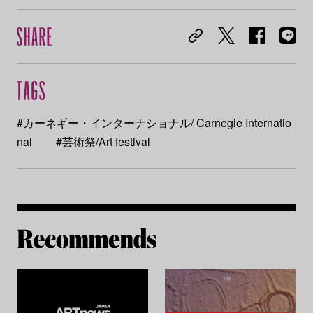
#カーネギー・インターナショナル/ Carnegie Internatio
nal
#芸術祭/Art festival
Re