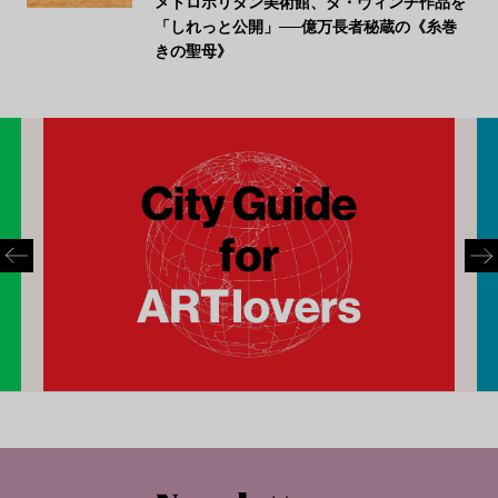
メトロポリタン美術館、ダ・ヴィンチ作品を
「しれっと公開」──億万長者秘蔵の《糸巻
きの聖母》