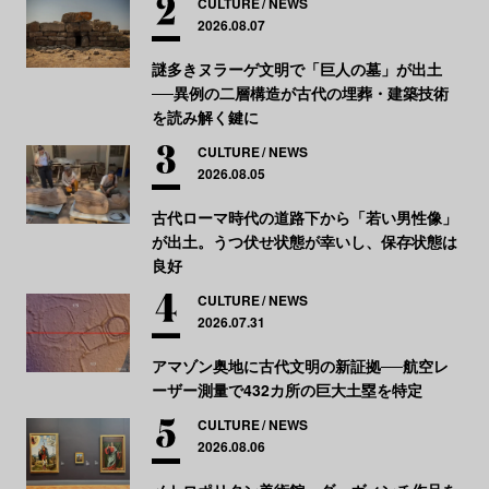
CULTURE
NEWS
2026.08.07
謎多きヌラーゲ文明で「巨人の墓」が出土
──異例の二層構造が古代の埋葬・建築技術
を読み解く鍵に
CULTURE
NEWS
2026.08.05
古代ローマ時代の道路下から「若い男性像」
が出土。うつ伏せ状態が幸いし、保存状態は
良好
CULTURE
NEWS
2026.07.31
アマゾン奥地に古代文明の新証拠──航空レ
ーザー測量で432カ所の巨大土塁を特定
CULTURE
NEWS
2026.08.06