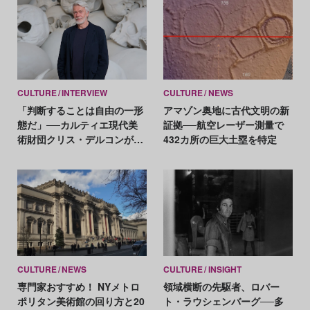
CULTURE
INTERVIEW
CULTURE
NEWS
「判断することは自由の一形
アマゾン奥地に古代文明の新
態だ」──カルティエ現代美
証拠──航空レーザー測量で
術財団クリス・デルコンが語
432カ所の巨大土塁を特定
る、公共性と批評
CULTURE
NEWS
CULTURE
INSIGHT
専門家おすすめ！ NYメトロ
領域横断の先駆者、ロバー
ポリタン美術館の回り方と20
ト・ラウシェンバーグ──多