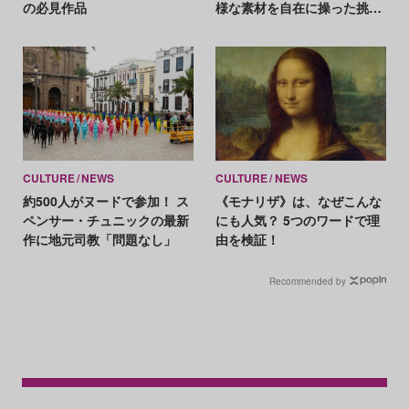
の必見作品
様な素材を自在に操った挑戦
の軌跡
CULTURE
NEWS
CULTURE
NEWS
約500人がヌードで参加！ ス
《モナリザ》は、なぜこんな
ペンサー・チュニックの最新
にも人気？ 5つのワードで理
作に地元司教「問題なし」
由を検証！
Recommended by