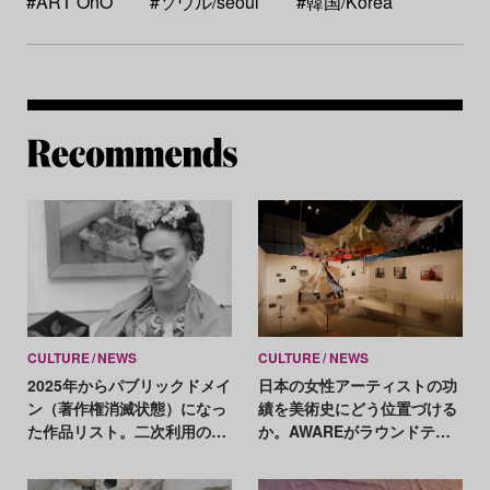
#ART OnO
#ソウル/seoul
#韓国/Korea
Re
CULTURE
NEWS
CULTURE
NEWS
2025年からパブリックドメイ
日本の女性アーティストの功
ン（著作権消滅状態）になっ
績を美術史にどう位置づける
た作品リスト。二次利用の注
か。AWAREがラウンドテー
意点は？
ブルを開催