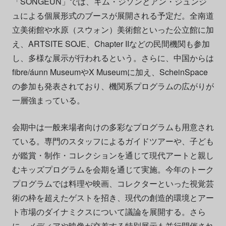
「SONGEUN」では、キム・ジソンとアン・ジュンジ
ュによる個展形式のブースが展開される予定だ。全南道
立美術館や水原（スウォン）美術館といった公立館に加
え、ARTSITE SOJE、Chapter IIなどの民間機関も参加
し、多様な展示が行われるという。さらに、中国からは
fibre/áunn MuseumやX Museumに加え、ScheinSpace
の参加も発表されており、機関系プログラムの広がりが
一層強まっている。
会期中は一般来場者向けの多彩なプログラムも用意され
ている。専門のスタッフによるガイドツアーや、子ども
が鑑賞・制作・コレクションを通じて現代アートと親し
むキッズプログラムを会期を通じて実施。今年のトーク
プログラムでは料理や映画、コレクターといった視覚芸
術の枠を超えたゲストを招き、現代の創造的環境とアー
ト市場のダイナミクスについて議論を展開する。さら
に、メディアや映像が交差する特別展示も並行開催され