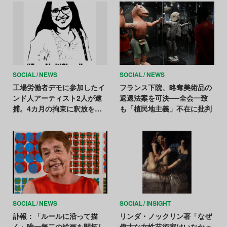
SOCIAL
NEWS
SOCIAL
NEWS
工場労働者デモに参加したイ
フランス下院、略奪美術品の
ンド人アーティスト2人が逮
返還法案を可決──全会一致
捕。4カ月の拘束に釈放を求
も「植民地主義」不在に批判
める声広がる
SOCIAL
NEWS
SOCIAL
INSIGHT
訃報：「ルールに沿って描
リンダ・ノックリン著「なぜ
く」唯一無二の絵画を開拓し
偉大な女性芸術家はいなかっ