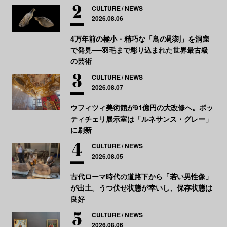
CULTURE
NEWS
2026.08.06
4万年前の極小・精巧な「鳥の彫刻」を洞窟
で発見──羽毛まで彫り込まれた世界最古級
の芸術
CULTURE
NEWS
2026.08.07
ウフィツィ美術館が91億円の大改修へ。ボッ
ティチェリ展示室は「ルネサンス・グレー」
に刷新
CULTURE
NEWS
2026.08.05
古代ローマ時代の道路下から「若い男性像」
が出土。うつ伏せ状態が幸いし、保存状態は
良好
CULTURE
NEWS
2026.08.06