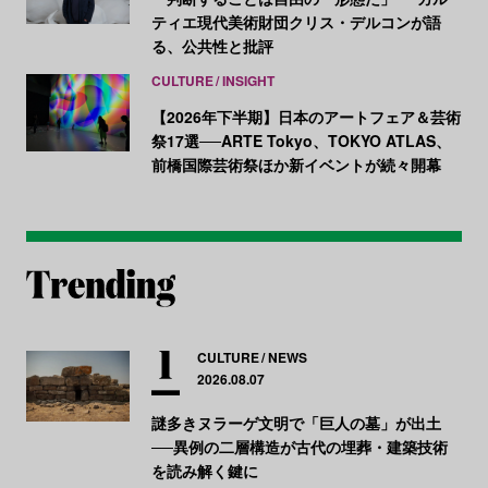
ティエ現代美術財団クリス・デルコンが語
る、公共性と批評
CULTURE
INSIGHT
【2026年下半期】日本のアートフェア＆芸術
祭17選──ARTE Tokyo、TOKYO ATLAS、
前橋国際芸術祭ほか新イベントが続々開幕
CULTURE
NEWS
2026.08.07
謎多きヌラーゲ文明で「巨人の墓」が出土
──異例の二層構造が古代の埋葬・建築技術
を読み解く鍵に