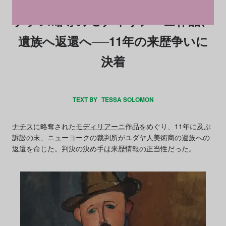
ナチス略奪のモディリアーニ作品、
遺族へ返還へ──11年の来歴争いに
決着
TEXT BY
TESSA SOLOMON
ナチス
に略奪された
モディリアーニ
作品をめぐり、11年に及ぶ
訴訟の末、
ニューヨーク
の裁判所がユダヤ人美術商の遺族への
返還を命じた。判決の決め手は来歴情報の正当性だった。