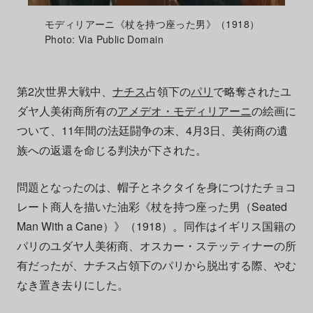
モディリアーニ《杖を持つ座った男》（1918）
Photo: Via Public Domain
第2次世界大戦中、
ナチス
占領下の
パリ
で略奪されたユ
ダヤ人美術商所有の
アメデオ・モディリアーニ
の絵画に
ついて、11年間の法廷闘争の末、4月3日、美術商の遺
族への返還を命じる判決が下された。
問題となったのは、帽子とネクタイを身につけたチョコ
レート商人を描いた油彩《杖を持つ座った男（Seated
Man With a Cane）》（1918）。同作はイギリス国籍の
パリのユダヤ人美術商、オスカー・ステッティナーの所
有だったが、ナチス占領下のパリから脱出する際、やむ
なき置き去りにした。