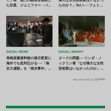
た巨星、ジェニファー・バー
たのか？」Vol.1──フェミニ
トレットが死去。日本には天
スト美術史家が突きつける問
井画を残す
い【アートで祝う国際女性デ
ー】
SOCIAL
NEWS
SOCIAL
INSIGHT
長崎原爆資料館の展示変更に
ヌードの問題──リンダ・ノ
海外でも批判広がる──「南
ックリン著「なぜ偉大な女性
京大虐殺」を「南京事件」に
芸術家はいなかったのか」
変更へ
Vol.2【アートで祝う国際女性
デー】
Recommended by