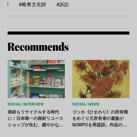
i
#略奪文化財
#訴訟
Re
SOCIAL
INTERVIEW
SOCIAL
NEWS
画材もリサイクルする時代
ゴッホ《ひまわり》の所有権
に！日本唯一の画材リユース
をめぐり元所有者の遺族が
ショップが生む、緩やかな循
SOMPOを再提訴。作品の返
環
還と賠償金を要求