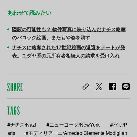
あわせて読みたい
隠蔽の可能性も？ 物件写真に映り込んだナチス略奪
のバロック絵画、またもや姿を消す
ナチスに略奪された17世紀絵画の返還をテートが発
表。ユダヤ系の元所有者相続人の請求を受け入れ
#ナチス/Nazi
#ニューヨーク/NewYork
#パリ/P
aris
#モディリアーニ/Amedeo Clemente Modiglian