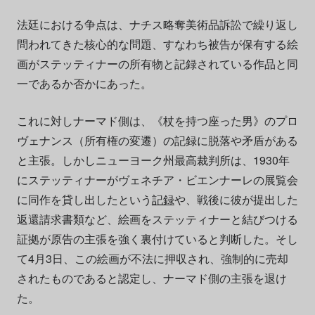
法廷における争点は、ナチス略奪美術品訴訟で繰り返し
問われてきた核心的な問題、すなわち被告が保有する絵
画がステッティナーの所有物と記録されている作品と同
一であるか否かにあった。
これに対しナーマド側は、《杖を持つ座った男》のプロ
ヴェナンス（所有権の変遷）の記録に脱落や矛盾がある
と主張。しかしニューヨーク州最高裁判所は、1930年
にステッティナーがヴェネチア・ビエンナーレの展覧会
に同作を貸し出したという
記録
や、戦後に彼が提出した
返還請求書類など、絵画をステッティナーと結びつける
証拠が原告の主張を強く裏付けていると判断した。そし
て4月3日、この絵画が不法に押収され、強制的に売却
されたものであると認定し、ナーマド側の主張を退け
た。