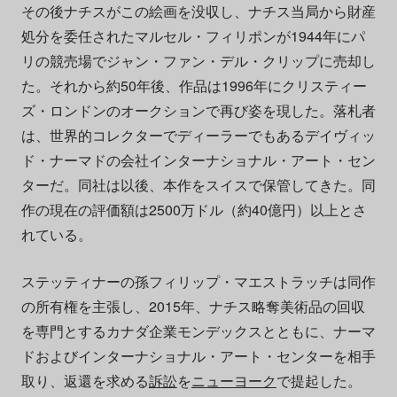
その後ナチスがこの絵画を没収し、ナチス当局から財産
処分を委任されたマルセル・フィリポンが1944年にパ
リの競売場でジャン・ファン・デル・クリップに売却し
た。それから約50年後、作品は1996年にクリスティー
ズ・ロンドンのオークションで再び姿を現した。落札者
は、世界的コレクターでディーラーでもあるデイヴィッ
ド・ナーマドの会社インターナショナル・アート・セン
ターだ。同社は以後、本作をスイスで保管してきた。同
作の現在の評価額は2500万ドル（約40億円）以上とさ
れている。
ステッティナーの孫フィリップ・マエストラッチは同作
の所有権を主張し、2015年、ナチス略奪美術品の回収
を専門とするカナダ企業モンデックスとともに、ナーマ
ドおよびインターナショナル・アート・センターを相手
取り、返還を求める
訴訟
を
ニューヨーク
で提起した。