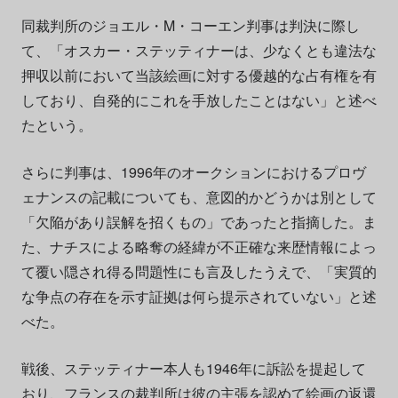
同裁判所のジョエル・M・コーエン判事は判決に際し
て、「オスカー・ステッティナーは、少なくとも違法な
押収以前において当該絵画に対する優越的な占有権を有
しており、自発的にこれを手放したことはない」と述べ
たという。
さらに判事は、1996年のオークションにおけるプロヴ
ェナンスの記載についても、意図的かどうかは別として
「欠陥があり誤解を招くもの」であったと指摘した。ま
た、ナチスによる略奪の経緯が不正確な来歴情報によっ
て覆い隠され得る問題性にも言及したうえで、「実質的
な争点の存在を示す証拠は何ら提示されていない」と述
べた。
戦後、ステッティナー本人も1946年に訴訟を提起して
おり、フランスの裁判所は彼の主張を認めて絵画の返還